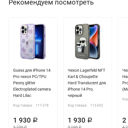
Рекомендуем посмотреть
Guess для iPhone 14
Чехол Lagerfeld NFT
Че
Pro чехол PC/TPU
Karl & Choupette
Ha
Peony glitter
Hard Translucent для
Pr
Electroplated camera
iPhone 14 Pro,
(M
Hard Lilac
черный
Код
Код товара:
117-278
Код товара:
113-052
1 930
1 930
2
Р
Р
3 190
3 190
4 
Р
Р