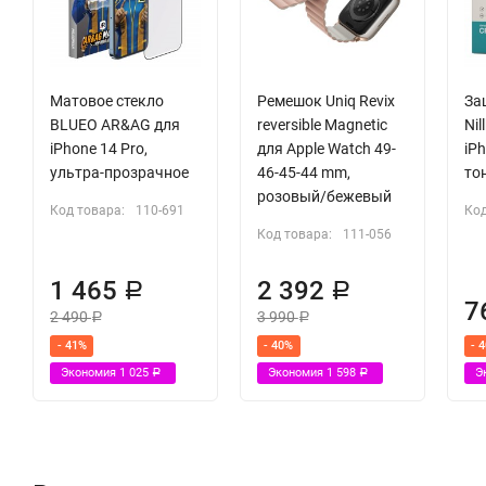
Матовое стекло
Ремешок Uniq Revix
За
BLUEO AR&AG для
reversible Magnetic
Nil
iPhone 14 Pro,
для Apple Watch 49-
iPh
ультра-прозрачное
46-45-44 mm,
то
розовый/бежевый
Код товара:
110-691
Код
Код товара:
111-056
1 465
2 392
Р
Р
7
2 490
3 990
Р
Р
- 41%
- 40%
- 
Экономия
1 025
Экономия
1 598
Э
Р
Р