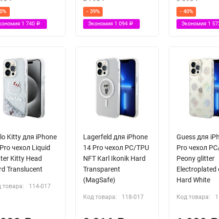
40%
- 39%
- 40%
кономия
1 740
Экономия
1 094
Экономия
1 5
Р
Р
lo Kitty для iPhone
Lagerfeld для iPhone
Guess для iP
Pro чехол Liquid
14 Pro чехол PC/TPU
Pro чехол P
tter Kitty Head
NFT Karl Ikonik Hard
Peony glitter
d Translucent
Transparent
Electroplated
(MagSafe)
Hard White
 товара:
114-017
Код товара:
118-017
Код товара:
1