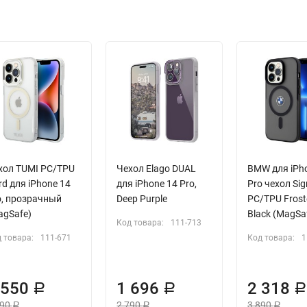
хол TUMI PC/TPU
Чехол Elago DUAL
BMW для iPh
rd для iPhone 14
для iPhone 14 Pro,
Pro чехол Sig
o, прозрачный
Deep Purple
PC/TPU Frost
agSafe)
Black (MagSa
Код товара:
111-713
 товара:
111-671
Код товара:
1
 550
1 696
2 318
Р
Р
290
2 790
3 890
Р
Р
Р