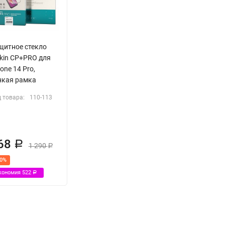
щитное стекло
lkin CP+PRO для
one 14 Pro,
нкая рамка
 товара:
110-113
68
Р
1 290
Р
40%
кономия
522
Р