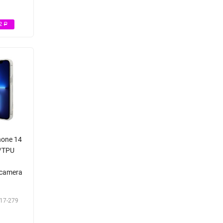
72
Р
hone 14
C/TPU
 camera
17-279