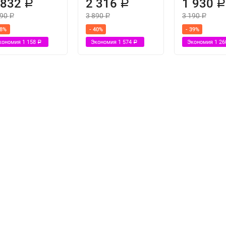
 832
2 316
1 930
Р
Р
990
3 890
3 190
Р
Р
Р
38%
- 40%
- 39%
кономия
1 158
Экономия
1 574
Экономия
1 2
Р
Р