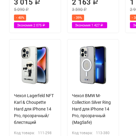
3 015
2 163
1
Р
Р
5 090
3 590
2 
Р
Р
- 40%
- 39%
- 
Экономия
2 075
Экономия
1 427
Э
Р
Р
Чехол Lagerfeld NFT
Чехол BMW M-
Karl & Choupette
Collection Silver Ring
Hard для iPhone 14
Hard для iPhone 14
Pro, прозрачный/
Pro, прозрачный
блестящий
(MagSafe)
Код товара:
111-298
Код товара:
113-380