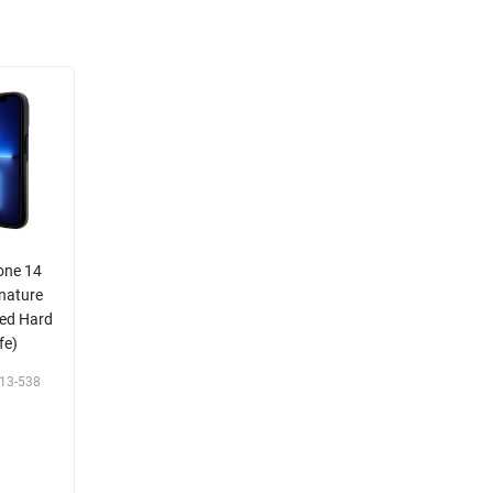
one 14
nature
ed Hard
fe)
13-538
Р