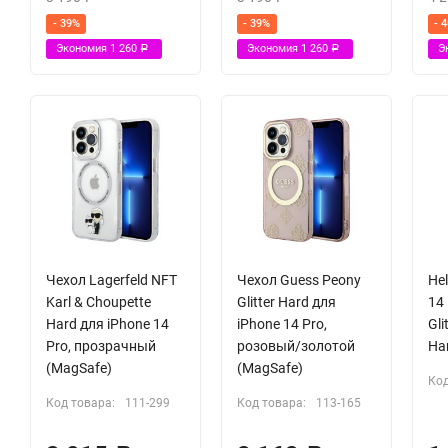
- 39%
- 39%
- 
Экономия
1 260
Экономия
1 260
Э
Р
Р
Чехол Lagerfeld NFT
Чехол Guess Peony
Hel
Karl & Choupette
Glitter Hard для
14 
Hard для iPhone 14
iPhone 14 Pro,
Gli
Pro, прозрачный
розовый/золотой
Har
(MagSafe)
(MagSafe)
Код
Код товара:
111-299
Код товара:
113-165