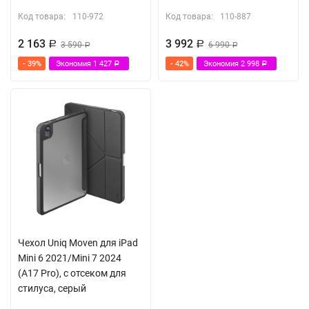
Код товара:
110-972
Код товара:
110-887
2 163
3 992
Р
3 590
Р
6 990
Р
Р
- 39%
Экономия
1 427
- 42%
Экономия
2 998
Р
Р
Чехол Uniq Moven для iPad
Mini 6 2021/Mini 7 2024
(A17 Pro), с отсеком для
стилуса, серый