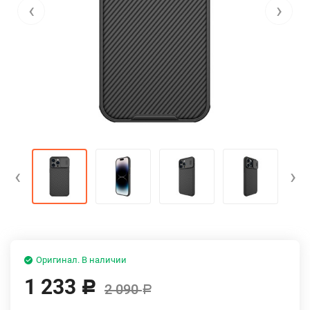
‹
›
‹
›
Оригинал. В наличии
1 233
Р
2 090
Р