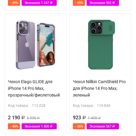
- 39%
Экономия
1 247
- 39%
Экономия
902
Р
Р
Чехол Elago GLIDE для
Чехол Nillkin CamShield Pro
iPhone 14 Pro Max,
для iPhone 14 Pro Max,
прозрачный/фиолетовый
зеленый
Код товара:
112-028
Код товара:
110-846
2 190
923
Р
3 990
Р
1 490
Р
Р
- 45%
Экономия
1 800
- 38%
Экономия
567
Р
Р