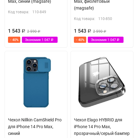
Max, синий (magsafe)
Max, фиолетовый
(magsafe)
Код товара:
110-849
Код товара:
110-850
1 543
1 543
Р
2 590
Р
2 590
Р
Р
- 40%
Экономия
1 047
- 40%
Экономия
1 047
Р
Р
Чехол Nillkin CamShield Pro
Чехол Elago HYBRID для
для iPhone 14 Pro Max,
iPhone 14 Pro Max,
синий
прозрачный/серый бампер