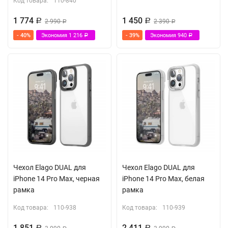
Код товара:
110-840
1 774
1 450
Р
2 990
Р
2 390
Р
Р
- 40%
Экономия
1 216
- 39%
Экономия
940
Р
Р
Чехол Elago DUAL для
Чехол Elago DUAL для
iPhone 14 Pro Max, черная
iPhone 14 Pro Max, белая
рамка
рамка
Код товара:
110-938
Код товара:
110-939
1 851
2 411
Р
Р