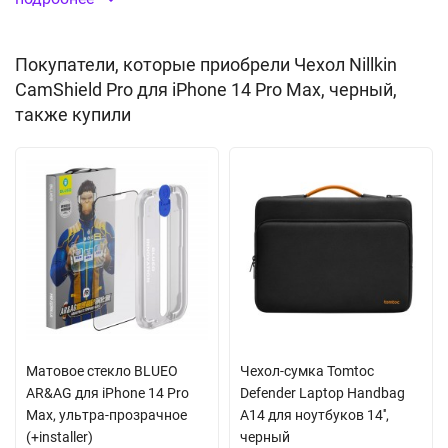
Защитная крышка для камеры
Покупатели, которые приобрели Чехол Nillkin
Специальное покрытие, не оставляет отпечатков
CamShield Pro для iPhone 14 Pro Max, черный,
Материал:
пластик
(TPU+PC)
также купили
Матовое стекло BLUEO
Чехол-сумка Tomtoc
AR&AG для iPhone 14 Pro
Defender Laptop Handbag
Max, ультра-прозрачное
A14 для ноутбуков 14'',
(+installer)
черный