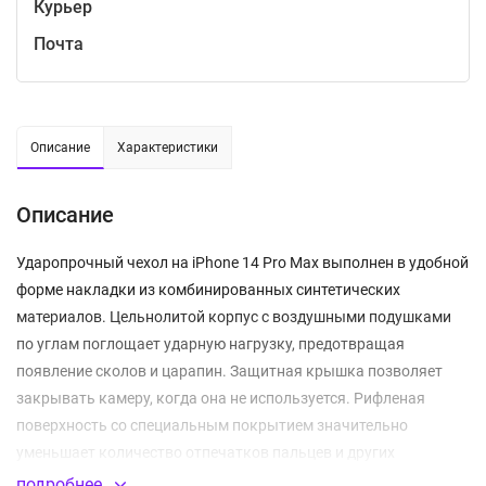
Курьер
Почта
Описание
Характеристики
Описание
Ударопрочный чехол на iPhone 14 Pro Max выполнен в удобной
форме накладки из комбинированных синтетических
материалов. Цельнолитой корпус с воздушными подушками
по углам поглощает ударную нагрузку, предотвращая
появление сколов и царапин. Защитная крышка позволяет
закрывать камеру, когда она не используется. Рифленая
поверхность со специальным покрытием значительно
уменьшает количество отпечатков пальцев и других
загрязнений.
подробнее