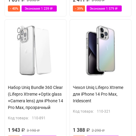
3 090
3 990
Р
Р
- 40%
Экономия
1 239
- 39%
Экономия
1 579
Р
Р
Набор Uniq Bundle 360 Clear
Чехол Uniq Lifepro Xtreme
(Lifepro Xtreme +Optix glass
для iPhone 14 Pro Max,
+Camera lens) для iPhone 14
Iridescent
Pro Max, прозрачный
Код товара:
110-321
Код товара:
110-891
1 943
1 388
Р
3 190
Р
2 290
Р
Р