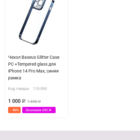
Чехол Baseus Glitter Case
PC +Tempered glass для
iPhone 14 Pro Max, синяя
рамка
Код товара:
110-590
1 000
Р
1 690
Р
- 40%
Экономия
690
Р