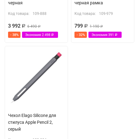
черная
черная рамка
Код товара:
109-888
Код товара:
109-979
3 992
799
Р
6 490
Р
1 190
Р
Р
- 38%
Экономия
2 498
- 32%
Экономия
391
Р
Р
Чехол Elago Silicone для
стилуса Apple Pencil 2,
серый