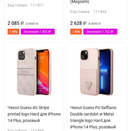
(Magsafe)
Код товара:
111-871
Код товара:
111-864
2 085
2 628
Р
3 490
Р
4 390
Р
Р
- 40%
Экономия
1 405
- 40%
Экономия
1 762
Р
Р
Чехол Guess 4G Stripe
Чехол Guess PU Saffiano
printed logo Hard для iPhone
Double cardslot w Metal
14 Plus, розовый
triangle logo Hard для
iPhone 14 Plus, розовый
Код товара:
111-869