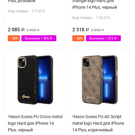
Plus, розовый
triangle logo Hard для
iPhone 14 Plus, черный
Код товара:
111-873
Код товара:
110-219
2 085
2 318
Р
3 490
Р
3 890
Р
Р
- 40%
Экономия
1 405
- 40%
Экономия
1 572
Р
Р
Чехол Guess PU Croco metal
Чехол Guess PU 4G Script
logo Hard для iPhone 14
metal logo Hard для iPhone
Plus, черный
14 Plus, коричневый