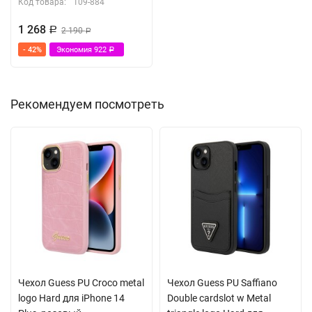
Код товара:
109-884
1 268
Р
2 190
Р
- 42%
Экономия
922
Р
Рекомендуем посмотреть
Чехол Guess PU Croco metal
Чехол Guess PU Saffiano
logo Hard для iPhone 14
Double cardslot w Metal