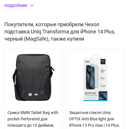
зарядным устройством MagSafe для быстрой и удобной
подробнее
беспроводной зарядки, не снимая кейса.
Покупатели, которые приобрели Чехол
Бампер повышенной жесткости
подставка Uniq Transforma для iPhone 14 Plus,
Складывается в форме подставки
черный (MagSafe), также купили
Встроенный магнитный модуль MagSafe
Доступ ко всем портам и элементам управления
Материал:
искусственная кожа
, пластик, (PU+PC)
Сумка BMW Tablet Bag with
Защитное стекло Uniq
pocket Perforated для
OPTIX Anti-Blue light для
планшета до 10 дюймов,
iPhone 13 Pro max | 14 Plus,