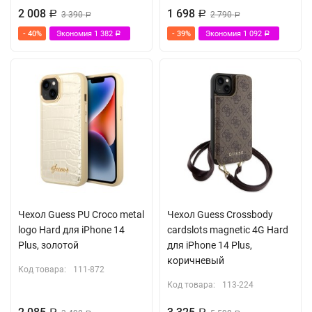
2 008
1 698
Р
3 390
Р
2 790
Р
Р
- 40%
Экономия
1 382
- 39%
Экономия
1 092
Р
Р
Чехол Guess PU Croco metal
Чехол Guess Crossbody
logo Hard для iPhone 14
cardslots magnetic 4G Hard
Plus, золотой
для iPhone 14 Plus,
коричневый
Код товара:
111-872
Код товара:
113-224