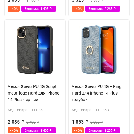
2 085
3 325
Р
3 490
Р
5 590
Р
Р
- 40%
Экономия
1 405
- 40%
Экономия
2 265
Р
Р
Чехол Guess PU 4G Script
Чехол Guess PU 4G + Ring
metal logo Hard для iPhone
Hard для iPhone 14 Plus,
14 Plus, черный
голубой
Код товара:
111-861
Код товара:
111-853
2 085
1 853
Р
3 490
Р
3 090
Р
Р
- 40%
Экономия
1 405
- 40%
Экономия
1 237
Р
Р