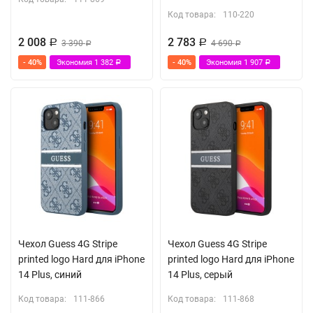
Код товара:
110-220
2 008
2 783
Р
3 390
Р
4 690
Р
Р
- 40%
Экономия
1 382
- 40%
Экономия
1 907
Р
Р
Чехол Guess 4G Stripe
Чехол Guess 4G Stripe
printed logo Hard для iPhone
printed logo Hard для iPhone
14 Plus, синий
14 Plus, серый
Код товара:
111-866
Код товара:
111-868