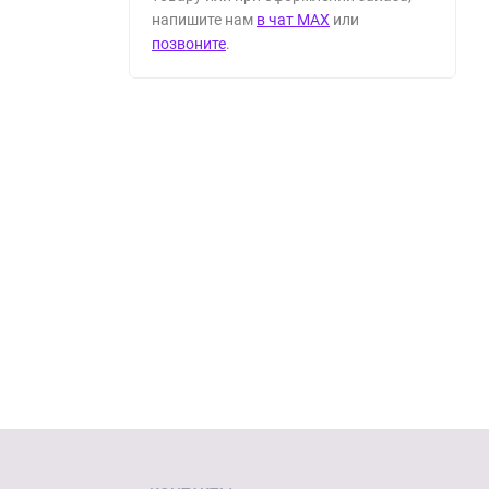
напишите нам
в чат MAX
или
позвоните
.