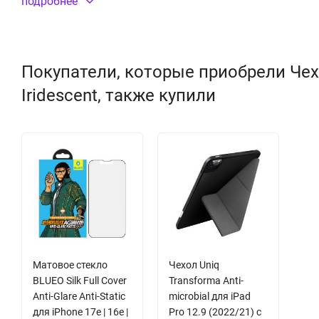
подробнее
Покрытие с защитой от царапин (3H Anti Scratch)
Материал:
пластик
(PC), термополиуретан (TPU)
Цвет: разноцветный
Покупатели, которые приобрели Чехол
Iridescent, также купили
Матовое стекло
Чехол Uniq
BLUEO Silk Full Cover
Transforma Anti-
Anti-Glare Anti-Static
microbial для iPad
для iPhone 17e | 16e |
Pro 12.9 (2022/21) с