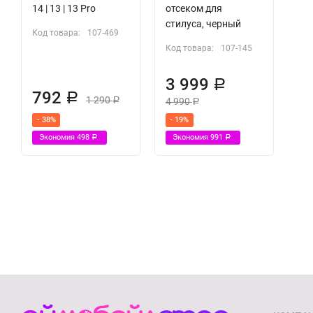
14 | 13 | 13 Pro
отсеком для
стилуса, черный
Код товара:
107-469
Код товара:
107-145
3 999
Р
792
Р
1 290
4 990
Р
Р
- 38%
- 19%
Экономия
498
Экономия
991
Р
Р