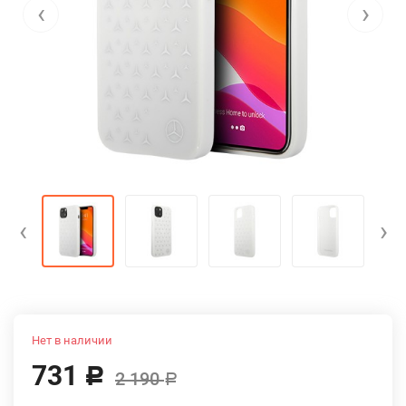
‹
›
‹
›
Нет в наличии
731
Р
2 190
Р