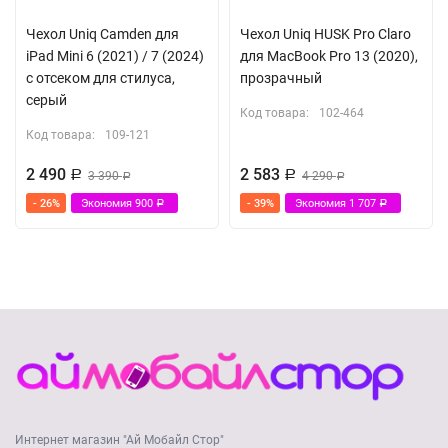
Чехол Uniq Camden для
Чехол Uniq HUSK Pro Claro
iPad Mini 6 (2021) / 7 (2024)
для MacBook Pro 13 (2020),
с отсеком для стилуса,
прозрачный
серый
Код товара:
102-464
Код товара:
109-121
2 490
2 583
Р
3 390
Р
4 290
Р
Р
- 26%
Экономия
900
- 39%
Экономия
1 707
Р
Р
Интернет магазин "Ай Мобайл Стор"