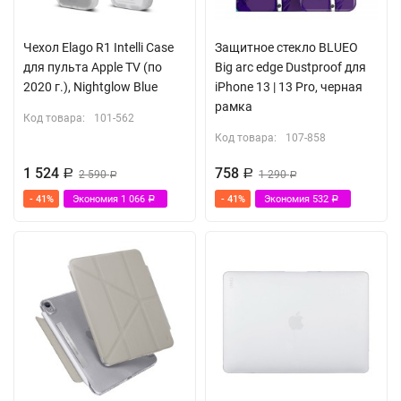
Чехол Elago R1 Intelli Case
Защитное стекло BLUEO
для пульта Apple TV (по
Big arc edge Dustproof для
2020 г.), Nightglow Blue
iPhone 13 | 13 Pro, черная
рамка
Код товара:
101-562
Код товара:
107-858
1 524
758
Р
2 590
Р
1 290
Р
Р
- 41%
Экономия
1 066
- 41%
Экономия
532
Р
Р