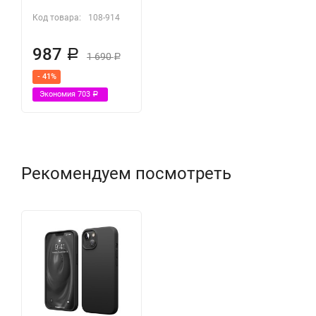
Код товара:
108-914
987
Р
1 690
Р
- 41%
Экономия
703
Р
Рекомендуем посмотреть