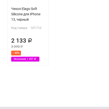
Чехол Elago Soft
Silicone для iPhone
13, черный
Код товара:
107-710
2 133
Р
3 590
Р
- 40%
Экономия
1 457
Р