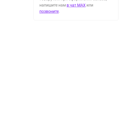
напишите нам
в чат MAX
или
позвоните
.