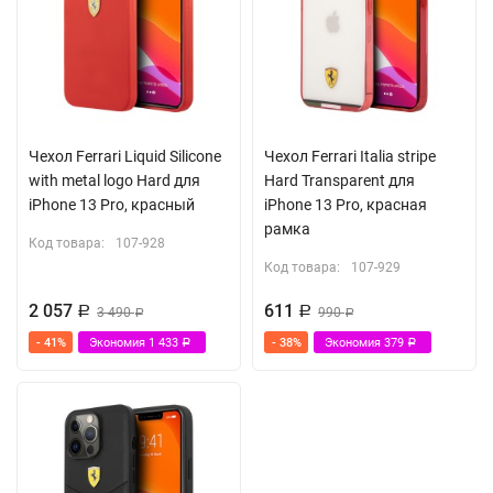
Чехол Ferrari Liquid Silicone
Чехол Ferrari Italia stripe
with metal logo Hard для
Hard Transparent для
iPhone 13 Pro, красный
iPhone 13 Pro, красная
рамка
Код товара:
107-928
Код товара:
107-929
2 057
611
Р
3 490
Р
990
Р
Р
- 41%
Экономия
1 433
- 38%
Экономия
379
Р
Р