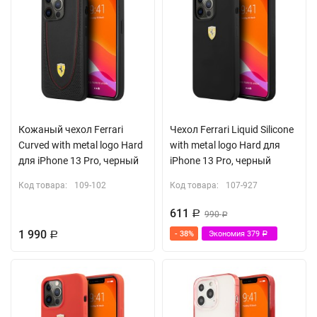
Кожаный чехол Ferrari
Чехол Ferrari Liquid Silicone
Curved with metal logo Hard
with metal logo Hard для
для iPhone 13 Pro, черный
iPhone 13 Pro, черный
Код товара:
109-102
Код товара:
107-927
611
Р
990
Р
1 990
- 38%
Экономия
379
Р
Р