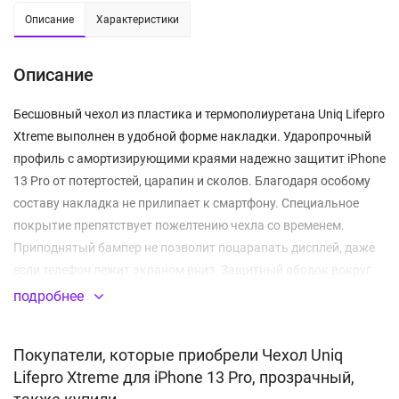
Описание
Характеристики
Описание
Бесшовный чехол из пластика и термополиуретана Uniq Lifepro
Xtreme выполнен в удобной форме накладки. Ударопрочный
профиль с амортизирующими краями надежно защитит iPhone
13 Pro от потертостей, царапин и сколов. Благодаря особому
составу накладка не прилипает к смартфону. Специальное
покрытие препятствует пожелтению чехла со временем.
Приподнятый бампер не позволит поцарапать дисплей, даже
если телефон лежит экраном вниз. Защитный ободок вокруг
камер предотвращает появление царапин на объективах.
подробнее
Прозрачная задняя поверхность (пластик) не скрывает
дизайн айфона.
Покупатели, которые приобрели Чехол Uniq
Lifepro Xtreme для iPhone 13 Pro, прозрачный,
Прозрачная задняя поверхность