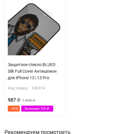
Защитное стекло BLUEO
Silk Full Cover Антишпион
для iPhone 13 | 13 Pro
Код товара:
108-914
987
Р
1 690
Р
- 41%
Экономия
703
Р
Рекомендуем посмотреть