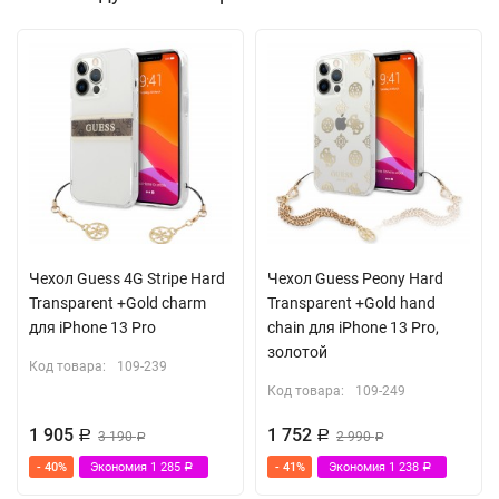
Чехол Guess 4G Stripe Hard
Чехол Guess Peony Hard
Transparent +Gold charm
Transparent +Gold hand
для iPhone 13 Pro
chain для iPhone 13 Pro,
золотой
Код товара:
109-239
Код товара:
109-249
1 905
1 752
Р
3 190
Р
2 990
Р
Р
- 40%
Экономия
1 285
- 41%
Экономия
1 238
Р
Р