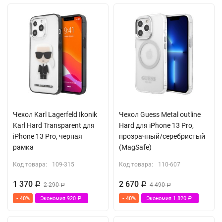
Чехол Karl Lagerfeld Ikonik
Чехол Guess Metal outline
Karl Hard Transparent для
Hard для iPhone 13 Pro,
iPhone 13 Pro, черная
прозрачный/серебристый
рамка
(MagSafe)
Код товара:
109-315
Код товара:
110-607
1 370
2 670
Р
2 290
Р
4 490
Р
Р
- 40%
Экономия
920
- 40%
Экономия
1 820
Р
Р