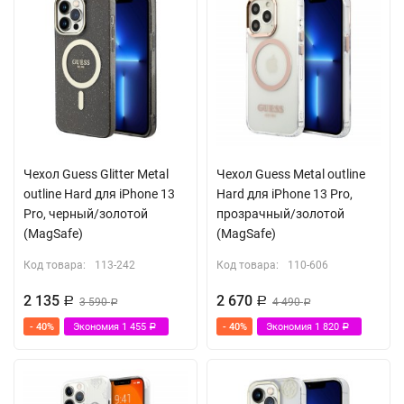
Чехол Guess Glitter Metal
Чехол Guess Metal outline
outline Hard для iPhone 13
Hard для iPhone 13 Pro,
Pro, черный/золотой
прозрачный/золотой
(MagSafe)
(MagSafe)
Код товара:
113-242
Код товара:
110-606
2 135
2 670
Р
3 590
Р
4 490
Р
Р
- 40%
Экономия
1 455
- 40%
Экономия
1 820
Р
Р