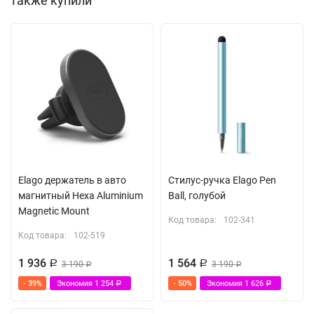
также купили
Ударопоглащающий термополиуретан + поликарбонат
Покрытие с защитой от царапин (3H Anti Scratch)
Материал:
пластик
(PC), термополиуретан (TPU)
Elago держатель в авто
Стилус-ручка Elago Pen
магнитный Hexa Aluminium
Ball, голубой
Magnetic Mount
Код товара:
102-341
Код товара:
102-519
1 936
1 564
Р
3 190
Р
3 190
Р
Р
- 39%
Экономия
1 254
- 50%
Экономия
1 626
Р
Р