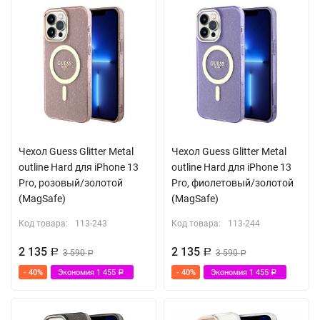
Чехол Guess Glitter Metal
Чехол Guess Glitter Metal
outline Hard для iPhone 13
outline Hard для iPhone 13
Pro, розовый/золотой
Pro, фиолетовый/золотой
(MagSafe)
(MagSafe)
Код товара:
113-243
Код товара:
113-244
2 135
2 135
Р
3 590
Р
3 590
Р
Р
- 40%
Экономия
1 455
- 40%
Экономия
1 455
Р
Р