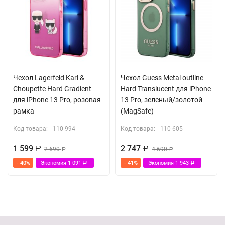
Чехол Lagerfeld Karl &
Чехол Guess Metal outline
Choupette Hard Gradient
Hard Translucent для iPhone
для iPhone 13 Pro, розовая
13 Pro, зеленый/золотой
рамка
(MagSafe)
Код товара:
110-994
Код товара:
110-605
1 599
2 747
Р
2 690
Р
4 690
Р
Р
- 40%
Экономия
1 091
- 41%
Экономия
1 943
Р
Р