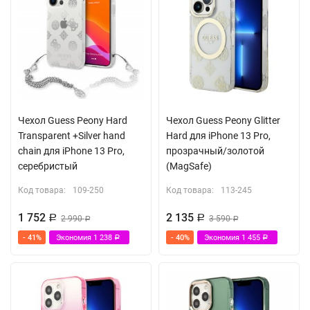
Чехол Guess Peony Hard
Чехол Guess Peony Glitter
Transparent +Silver hand
Hard для iPhone 13 Pro,
chain для iPhone 13 Pro,
прозрачный/золотой
серебристый
(MagSafe)
Код товара:
109-250
Код товара:
113-245
1 752
2 135
Р
2 990
Р
3 590
Р
Р
- 41%
Экономия
1 238
- 40%
Экономия
1 455
Р
Р