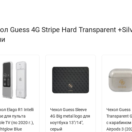
 Guess 4G Stripe Hard Transparent +Sil
ли
ол Elago R1 Intelli
Чехол Guess Sleeve
Чехол Guess
se для пульта
4G Big metal logo для
Transparent G
le TV (по 2020 г.),
ноутбука 13"/14",
с карабином
htglow Blue
серый
Airpods 3 (20