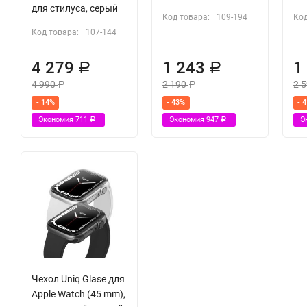
для стилуса, серый
Код товара:
109-194
Код
Код товара:
107-144
4 279
1 243
1
Р
Р
4 990
2 190
2 
Р
Р
- 14%
- 43%
- 
Экономия
711
Экономия
947
Э
Р
Р
Чехол Uniq Glase для
Apple Watch (45 mm),