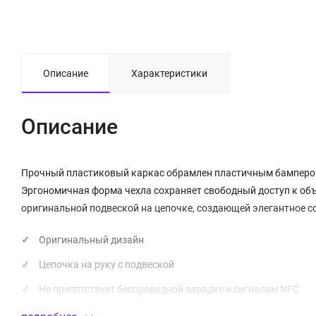
Описание
Характеристики
Описание
Прочный пластиковый каркас обрамлен пластичным бампером
Эргономичная форма чехла сохраняет свободный доступ к об
оригинальной подвеской на цепочке, создающей элегантное с
Оригинальный дизайн
Цепочка на руку с подвеской
Не препятствует беспроводной зарядке и сигналам NFC
Материал:
пластик
(PC+TPU)