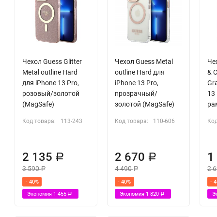
Чехол Guess Glitter
Чехол Guess Metal
Чех
Metal outline Hard
outline Hard для
& 
для iPhone 13 Pro,
iPhone 13 Pro,
Gra
розовый/золотой
прозрачный/
13 
(MagSafe)
золотой (MagSafe)
ра
Код товара:
113-243
Код товара:
110-606
Код
2 135
2 670
1
Р
Р
3 590
4 490
2 
Р
Р
- 40%
- 40%
- 
Экономия
1 455
Экономия
1 820
Э
Р
Р