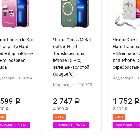
ол Lagerfeld Karl
Чехол Guess Metal
Чехол Guess
Choupette Hard
outline Hard
Hard Transpa
dient для iPhone
Translucent для
+Silver hand 
Pro, розовая
iPhone 13 Pro,
для iPhone 13
мка
зеленый/золотой
серебристый
(MagSafe)
 товара:
110-994
Код товара:
1
Код товара:
110-605
 599
2 747
1 752
Р
Р
690
4 690
2 990
Р
Р
Р
40%
- 41%
- 41%
кономия
1 091
Экономия
1 943
Экономия
1 2
Р
Р