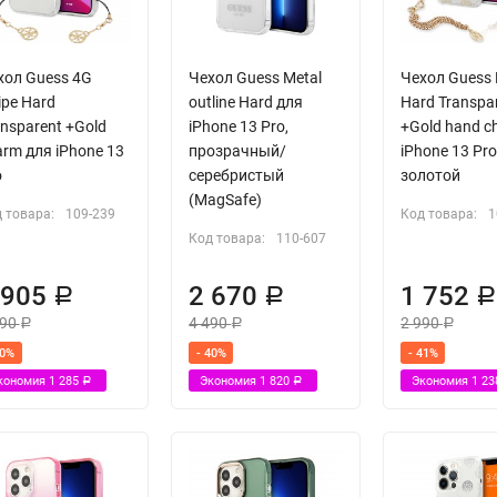
хол Guess 4G
Чехол Guess Metal
Чехол Guess
ipe Hard
outline Hard для
Hard Transpa
ansparent +Gold
iPhone 13 Pro,
+Gold hand c
arm для iPhone 13
прозрачный/
iPhone 13 Pro
o
серебристый
золотой
(MagSafe)
 товара:
109-239
Код товара:
1
Код товара:
110-607
 905
2 670
1 752
Р
Р
190
4 490
2 990
Р
Р
Р
40%
- 40%
- 41%
кономия
1 285
Экономия
1 820
Экономия
1 2
Р
Р