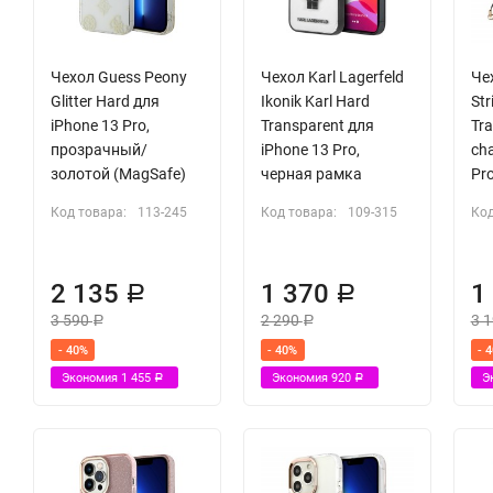
Чехол Guess Peony
Чехол Karl Lagerfeld
Че
Glitter Hard для
Ikonik Karl Hard
Str
iPhone 13 Pro,
Transparent для
Tr
прозрачный/
iPhone 13 Pro,
ch
золотой (MagSafe)
черная рамка
Pr
Код товара:
113-245
Код товара:
109-315
Код
2 135
1 370
1
Р
Р
3 590
2 290
3 
Р
Р
- 40%
- 40%
- 
Экономия
1 455
Экономия
920
Э
Р
Р