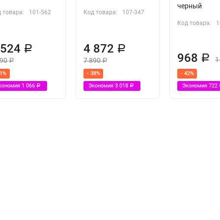
черный
 товара:
101-562
Код товара:
107-347
Код товара:
1
 524
4 872
Р
Р
968
Р
1
590
7 890
Р
Р
41%
- 38%
- 42%
кономия
1 066
Экономия
3 018
Экономия
722
Р
Р