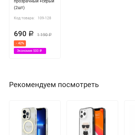
прозрачный +серый
(2шт)
Код товара:
109-128
690
Р
1 190
Р
- 42%
Экономия
500
Р
Рекомендуем посмотреть