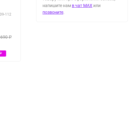
напишите нам
в чат MAX
или
позвоните
.
09-112
 690
Р
Р