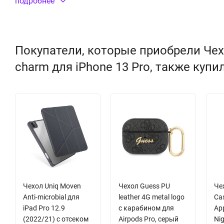
подробнее
Покупатели, которые приобрели Чехол
charm для iPhone 13 Pro, также купи
Чехол Uniq Moven
Чехол Guess PU
Чех
Anti-microbial для
leather 4G metal logo
Ca
iPad Pro 12.9
с карабином для
App
(2022/21) с отсеком
Airpods Pro, серый
Nig