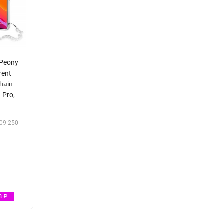
 Peony
rent
chain
 Pro,
09-250
Р
38
Р