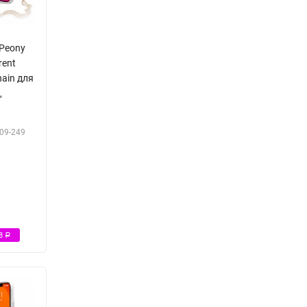
 Peony
rent
hain для
,
09-249
Р
38
Р