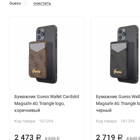
очистить
Guess
Бумажник Guess Wallet Cardslot
Бумажник Guess Walle
Magsafe 4G Triangle logo,
Magsafe 4G Triangle l
коричневый
черный
Код товара:
107-294
Код товара:
107-293
2 473
2 719
Р
Р
4 090
4 690
Р