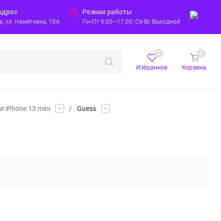
адрес
Режим работы
, ул. Намёткина, 10А
Пн-Пт 9:00—17:00; Сб-Вс Выходной
0
0
Избранное
Корзина
 iPhone 13 mini
/
Guess