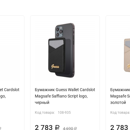
t Cardslot
Бумажник Guess Wallet Cardslot
Бумажник 
ogo,
Magsafe Saffiano Script logo,
Magsafe Sa
черный
золотой
Код товара:
108-935
Код товара
2 783
2 78
Р
4 690
Р
Р