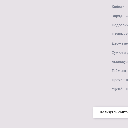
Кабели, 
Зарядные
Подвеск
Наушники
Держате
Сумки и
Аксессуа
Гейминг
Прочие т
Уценённ
Пользуясь сайто