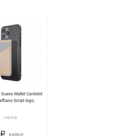
Guess Wallet Cardslot
ffiano Script logo,
:
108-938
3
Р
4 690
Р