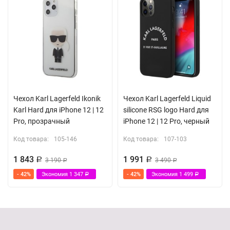
Чехол Karl Lagerfeld Ikonik
Чехол Karl Lagerfeld Liquid
Karl Hard для iPhone 12 | 12
silicone RSG logo Hard для
Pro, прозрачный
iPhone 12 | 12 Pro, черный
Код товара:
105-146
Код товара:
107-103
1 843
1 991
Р
3 190
Р
3 490
Р
Р
- 42%
Экономия
1 347
- 42%
Экономия
1 499
Р
Р