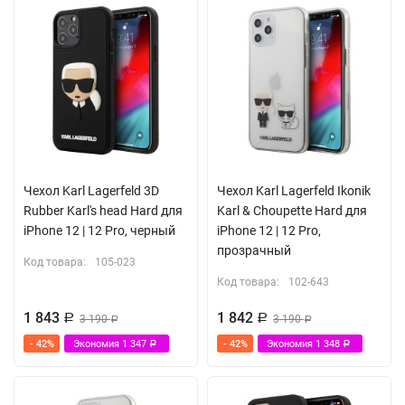
Чехол Karl Lagerfeld 3D
Чехол Karl Lagerfeld Ikonik
Rubber Karl's head Hard для
Karl & Choupette Hard для
iPhone 12 | 12 Pro, черный
iPhone 12 | 12 Pro,
прозрачный
Код товара:
105-023
Код товара:
102-643
1 843
1 842
Р
3 190
Р
3 190
Р
Р
- 42%
Экономия
1 347
- 42%
Экономия
1 348
Р
Р