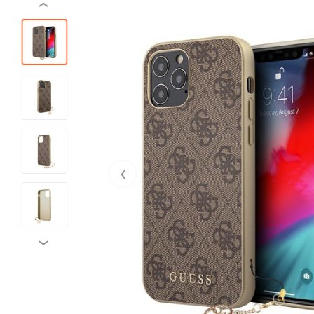
‹
‹
›