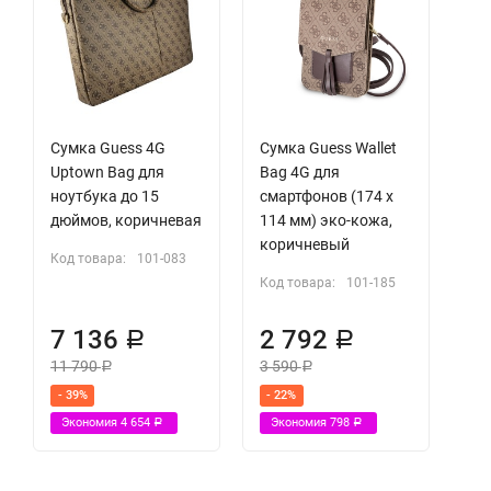
Сумка Guess 4G
Сумка Guess Wallet
Uptown Bag для
Bag 4G для
ноутбука до 15
смартфонов (174 х
дюймов, коричневая
114 мм) эко-кожа,
коричневый
Код товара:
101-083
Код товара:
101-185
7 136
2 792
Р
Р
11 790
3 590
Р
Р
- 39%
- 22%
Экономия
4 654
Экономия
798
Р
Р