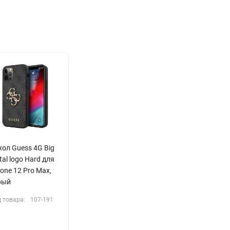
хол Guess 4G Big
al logo Hard для
one 12 Pro Max,
рый
 товара:
107-191