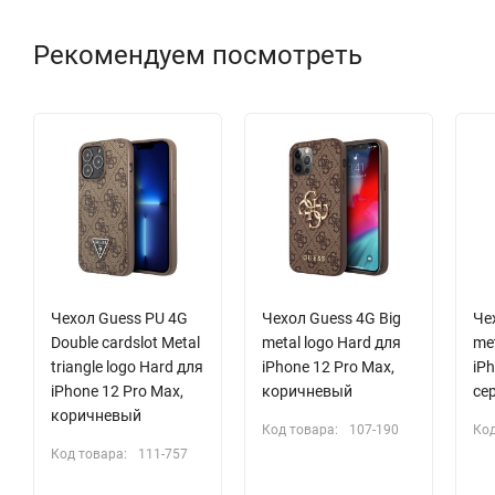
Рекомендуем посмотреть
Чехол Guess PU 4G
Чехол Guess 4G Big
Че
Double cardslot Metal
metal logo Hard для
met
triangle logo Hard для
iPhone 12 Pro Max,
iPh
iPhone 12 Pro Max,
коричневый
се
коричневый
Код товара:
107-190
Код
Код товара:
111-757