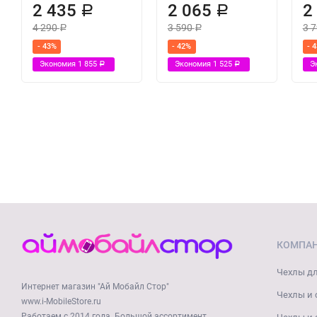
2 435
2 065
2
Р
Р
4 290
3 590
3 
Р
Р
- 43%
- 42%
- 
Экономия
1 855
Экономия
1 525
Э
Р
Р
КОМПА
Чехлы дл
Интернет магазин "Ай Мобайл Стор"
Чехлы и 
www.i-MobileStore.ru
Работаем с 2014 года. Большой ассортимент,