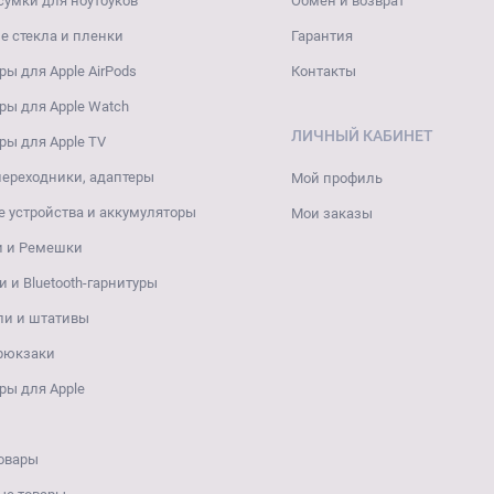
сумки для ноутбуков
Обмен и возврат
 стекла и пленки
Гарантия
ры для Apple AirPods
Контакты
ры для Apple Watch
ЛИЧНЫЙ КАБИНЕТ
ры для Apple TV
переходники, адаптеры
Мой профиль
 устройства и аккумуляторы
Мои заказы
и и Ремешки
 и Bluetooth-гарнитуры
ли и штативы
 рюкзаки
ры для Apple
овары