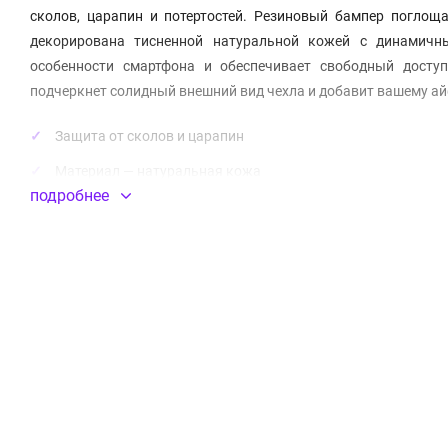
сколов, царапин и потертостей. Резиновый бампер поглоща
декорирована тисненной натуральной кожей с динамичн
особенности смартфона и обеспечивает свободный досту
подчеркнет солидный внешний вид чехла и добавит вашему ай
Защита от сколов и царапин
Материал — натуральная кожа
подробнее
Бренд —
Mercedes
Производитель —
CG Mobile
Модель —
Bow Quilted perforated Hard
Цвет —
коричневый
(walnut brown)