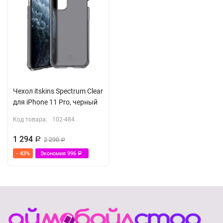
Чехол itskins Spectrum Clear
для iPhone 11 Pro, черный
Код товара:
102-484
1 294
Р
2 290
Р
- 43%
Экономия
996
Р