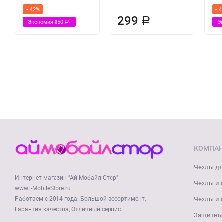
- 42%
- 
299
Р
Экономия
850
Э
Р
КОМПА
Чехлы дл
Интернет магазин "Ай Мобайл Стор"
Чехлы и 
www.i-MobileStore.ru
Работаем с 2014 года. Большой ассортимент,
Чехлы и 
Гарантия качества, Отличный сервис.
Защитные