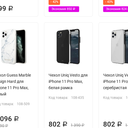
- 42%
- 43%
99
Р
Экономия
850
Экономия
824
Р
хол Guess Marble
Чехол Uniq Vesto для
Чехол Uniq V
sign Hard для
iPhone 11 Pro Max,
iPhone 11 Pro
one 11 Pro Max,
белая рамка
серебристая
лый
Код товара:
108-435
Код товара:
1
 товара:
108-509
 096
Р
802
802
Р
Р
1 390
1
890
Р
Р