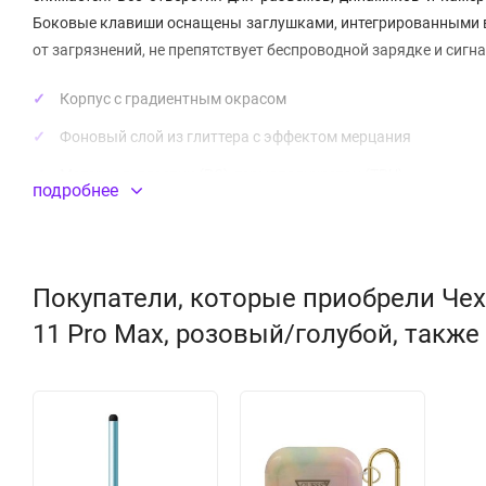
Боковые клавиши оснащены заглушками, интегрированными в ч
от загрязнений, не препятствует беспроводной зарядке и си
Корпус с градиентным окрасом
Фоновый слой из глиттера с эффектом мерцания
Материал:
пластик
(PC), термополиуретан (TPU)
подробнее
Покупатели, которые приобрели Чехол
11 Pro Max, розовый/голубой, также