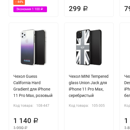
- 44%
299
7
Р
Экономия
1 100
Р
Чехол Guess
Чехол MINI Tempered
Че
California Hard
glass Union Jack для
De
Gradient для iPhone
iPhone 11 Pro Max,
iPh
11 Pro Max, розовый
серебристый
бе
Код товара:
108-447
Код товара:
105-305
Код
1 140
1
Р
1 990
1 
Р