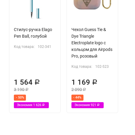
Стилус-ручка Elago
Чехол Guess Tie &
Pen Ball, голубой
Dye Triangle
Electroplate logo с
Код товара:
102-341
кольцом для Airpods
Pro, розовый
Код товара:
102-523
1 564
1 169
Р
Р
3 190
2 090
Р
Р
- 50%
- 44%
Экономия
1 626
Экономия
921
Р
Р