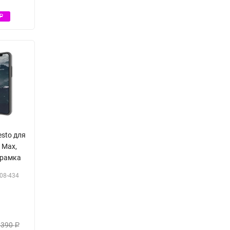
Р
esto для
 Max,
 рамка
08-434
 390
Р