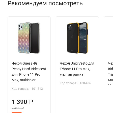
Рекомендуем посмотреть
Чехол Guess 4G
Чехол Uniq Vesto для
Че
Peony Hard Iridescent
iPhone 11 Pro Max,
Iri
для iPhone 11 Pro
желтая рамка
Tri
Max, multicolor
Mul
Код товара:
108-436
11
Код товара:
101-313
1 390
Р
2 490
Р