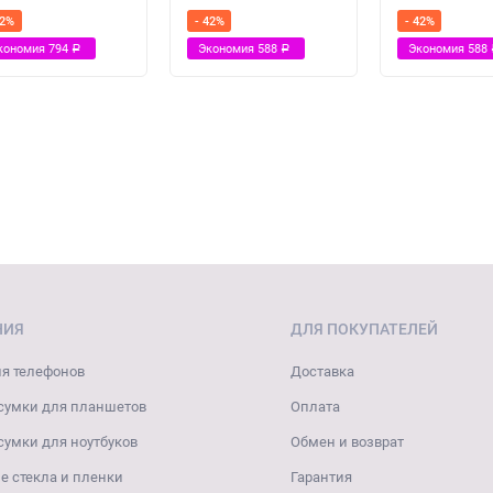
42%
- 42%
- 42%
кономия
794
Экономия
588
Экономия
588
Р
Р
НИЯ
ДЛЯ ПОКУПАТЕЛЕЙ
я телефонов
Доставка
сумки для планшетов
Оплата
сумки для ноутбуков
Обмен и возврат
 стекла и пленки
Гарантия