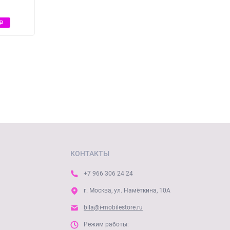
Р
КОНТАКТЫ
+7 966 306 24 24
г. Москва, ул. Намёткина, 10А
bila@i-mobilestore.ru
Режим работы: