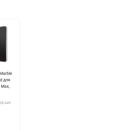
Marble
rd для
 Max,
08-449
Р