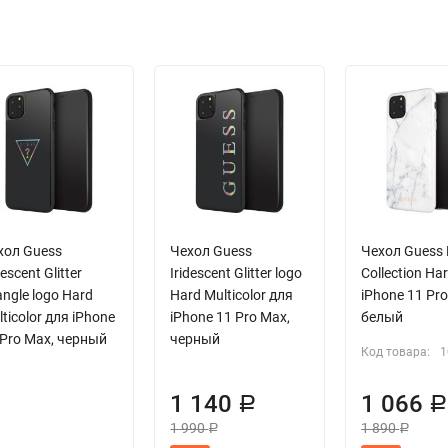
хол Guess
Чехол Guess
Чехол Guess 
descent Glitter
Iridescent Glitter logo
Collection Ha
angle logo Hard
Hard Multicolor для
iPhone 11 Pro
ticolor для iPhone
iPhone 11 Pro Max,
белый
 Pro Max, черный
черный
Код товара:
1
1 140
1 066
Р
1 990
1 890
Р
Р