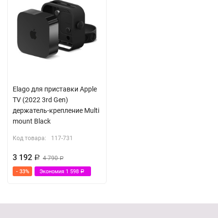
Elago для приставки Apple
TV (2022 3rd Gen)
держатель-крепление Multi
mount Black
Код товара:
117-731
3 192
Р
4 790
Р
- 33%
Экономия
1 598
Р