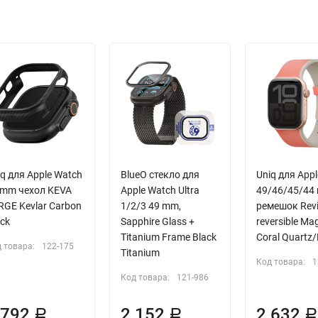
q для Apple Watch
BlueO стекло для
Uniq для App
 mm чехол KEVA
Apple Watch Ultra
49/46/45/44
RGE Kevlar Carbon
1/2/3 49 mm,
ремешок Revi
ck
Sapphire Glass +
reversible Ma
Titanium Frame Black
Coral Quartz/
 товара:
122-175
Titanium
Код товара:
1
Код товара:
121-986
 792
2 152
2 632
Р
Р