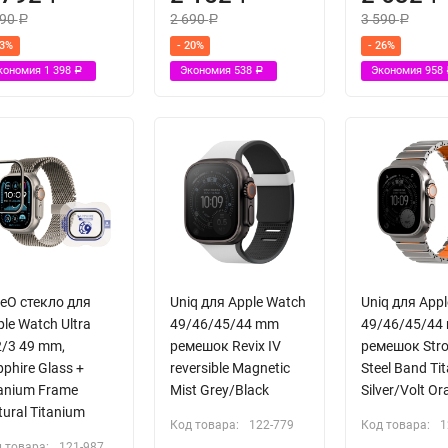
190
2 690
3 590
Р
Р
Р
33%
- 20%
- 26%
кономия
1 398
Экономия
538
Экономия
958
Р
Р
ueO стекло для
Uniq для Apple Watch
Uniq для App
le Watch Ultra
49/46/45/44 mm
49/46/45/44
2/3 49 mm,
ремешок Revix IV
ремешок Stro
phire Glass +
reversible Magnetic
Steel Band Ti
tanium Frame
Mist Grey/Black
Silver/Volt O
ural Titanium
Код товара:
122-779
Код товара:
1
 товара:
121-987