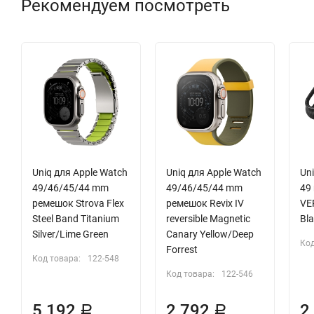
Рекомендуем посмотреть
Uniq для Apple Watch
Uniq для Apple Watch
Uni
49/46/45/44 mm
49/46/45/44 mm
49
ремешок Strova Flex
ремешок Revix IV
VE
Steel Band Titanium
reversible Magnetic
Bla
Silver/Lime Green
Canary Yellow/Deep
Код
Forrest
Код товара:
122-548
Код товара:
122-546
5 192
2 792
2
Р
Р