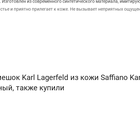
tch. Изготовлен из современного синтетического материала, имитир
стье и приятно прилегает к коже. Не вызывает неприятных ощуще
ок Karl Lagerfeld из кожи Saffiano Kar
рный, также купили