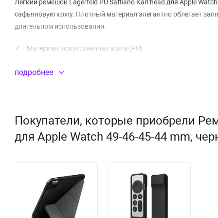
Легкий ремешок Lagerfeld PU Saffiano Karl head для Apple Wa
сафьяновую кожу. Плотный материал элегантно облегает запя
длительном использовании.
Материал:
искусственная кожа
(PU)
подробнее
Покупатели, которые приобрели Ремеш
для Apple Watch 49-46-45-44 mm, че