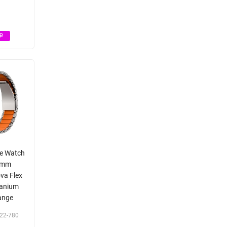
Р
le Watch
 mm
va Flex
tanium
range
22-780