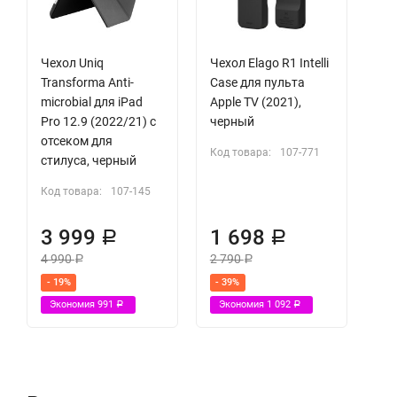
Чехол Uniq
Чехол Elago R1 Intelli
Transforma Anti-
Case для пульта
microbial для iPad
Apple TV (2021),
Pro 12.9 (2022/21) с
черный
отсеком для
Код товара:
107-771
стилуса, черный
Код товара:
107-145
3 999
1 698
Р
Р
4 990
2 790
Р
Р
- 19%
- 39%
Экономия
991
Экономия
1 092
Р
Р