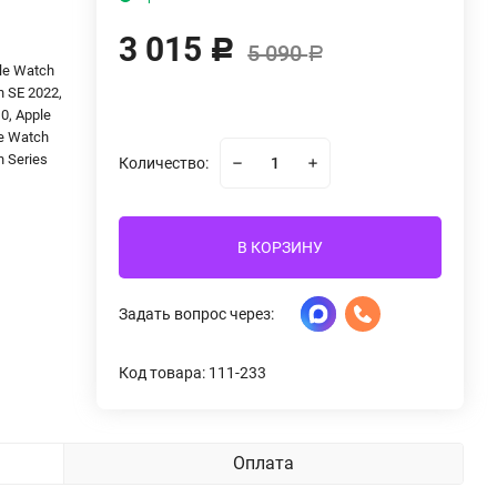
3 015
Р
5 090
Р
ple Watch
h SE 2022,
0, Apple
le Watch
h Series
Количество:
В КОРЗИНУ
Задать вопрос через:
Код товара: 111-233
Оплата