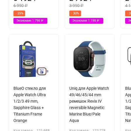
6 990
3 990
4 
Р
Р
- 25%
- 30%
- 
Экономия
1 798
Экономия
1 198
Э
Р
Р
BlueO стекло для
Uniq для Apple Watch
Bl
Apple Watch Ultra
49/46/45/44 mm
App
1/2/3 49 mm,
ремешок Revix IV
1/
Sapphire Glass +
reversible Magnetic
Sap
Titanium Frame
Marine Blue/Pale
Ti
Orange
Aqua
Nat
Код товара:
121-988
Код товара:
122-778
Код