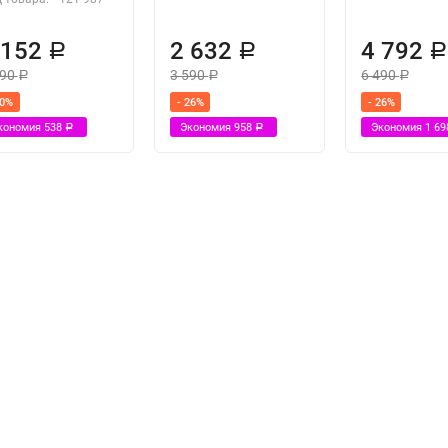
 152
2 632
4 792
Р
Р
690
3 590
6 490
Р
Р
Р
20%
- 26%
- 26%
кономия
538
Экономия
958
Экономия
1 6
Р
Р