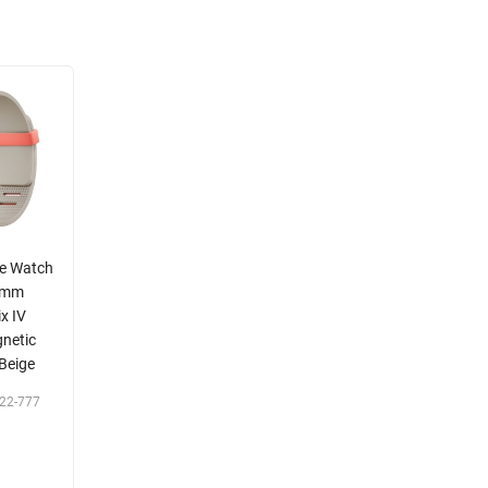
le Watch
 mm
x IV
gnetic
Beige
22-777
Р