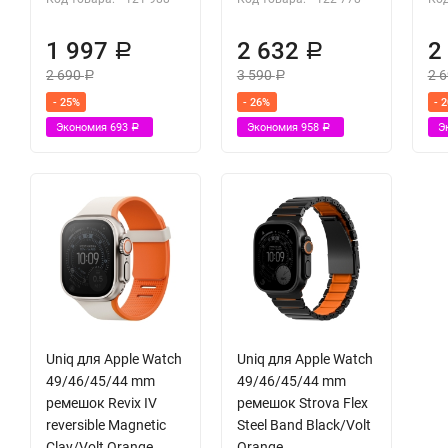
1 997
2 632
2
Р
Р
2 690
3 590
2 
Р
Р
- 25%
- 26%
- 
Экономия
693
Экономия
958
Э
Р
Р
Uniq для Apple Watch
Uniq для Apple Watch
49/46/45/44 mm
49/46/45/44 mm
ремешок Revix IV
ремешок Strova Flex
reversible Magnetic
Steel Band Black/Volt
Clay/Volt Orange
Orange