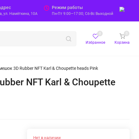
адрес
Режим работы
, ул. Намёткина, 10А
Пн-Пт 9:00—17:00; Сб-Вс Выходной
0
0
Избранное
Корзина
мешок 3D Rubber NFT Karl & Choupette heads Pink
ubber NFT Karl & Choupette
Нет в наличии