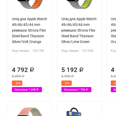
Uniq для Apple Watch
Uniq для Apple Watch
Uni
49/46/45/44 mm
49/46/45/44 mm
49
ремешок Strova Flex
ремешок Strova Flex
ре
Steel Band Titanium
Steel Band Titanium
Ste
Silver/Volt Orange
Silver/Lime Green
Or
Код товара:
122-780
Код товара:
122-548
Код
4 792
5 192
4
Р
Р
6 490
6 990
6 
Р
Р
- 26%
- 25%
- 
Экономия
1 698
Экономия
1 798
Э
Р
Р