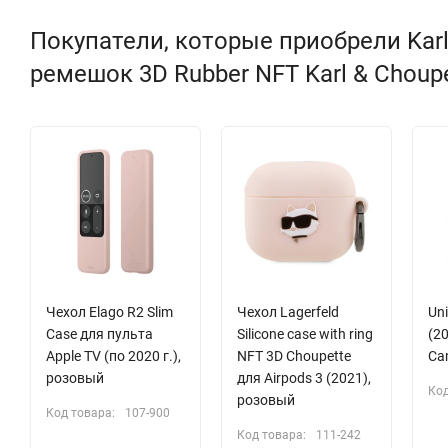
Покупатели, которые приобрели Karl 
ремешок 3D Rubber NFT Karl & Choupe
Чехол Elago R2 Slim
Чехол Lagerfeld
Uni
Case для пульта
Silicone case with ring
(2
Apple TV (по 2020 г.),
NFT 3D Choupette
Cam
розовый
для Airpods 3 (2021),
Код
розовый
Код товара:
107-900
Код товара:
111-242