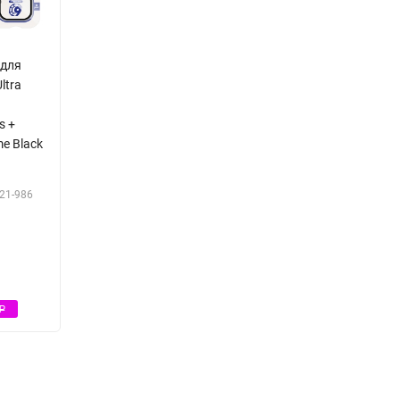
 для
ltra
s +
me Black
21-986
Р
Р