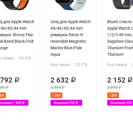
q для Apple Watch
Uniq для Apple Watch
BlueO стекло
/46/45/44 mm
49/46/45/44 mm
Apple Watch U
мешок Strova Flex
ремешок Revix IV
1/2/3 49 mm,
el Band Black/Volt
reversible Magnetic
Sapphire Glas
ange
Marine Blue/Pale
Titanium Fra
Aqua
Titanium
 товара:
122-728
Код товара:
122-778
Код товара:
1
 792
2 632
2 152
Р
Р
490
3 590
2 690
Р
Р
Р
26%
- 26%
- 20%
кономия
1 698
Экономия
958
Экономия
538
Р
Р