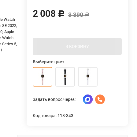
2 008
Р
3 390
Р
ple Watch
h SE 2022,
0, Apple
le Watch
 Series 5,
В КОРЗИНУ
11
Выберите цвет
Задать вопрос через:
Код товара: 118-343