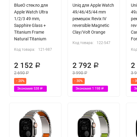
BlueO стекло для
Uniq для Apple Watch
Uni
Apple Watch Ultra
49/46/45/44 mm
49
1/2/3 49 mm,
ремешок Revix IV
ре
Sapphire Glass +
reversible Magnetic
rev
Titanium Frame
Clay/Volt Orange
Ca
Natural Titanium
For
Код товара:
122-547
Код товара:
121-987
Код
2 152
2 792
2
Р
Р
2 690
3 990
3 
Р
Р
- 20%
- 30%
- 
Экономия
538
Экономия
1 198
Э
Р
Р