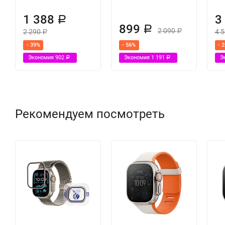
1 388
3
Р
899
Р
2 090
2 290
4 
Р
Р
- 39%
- 56%
- 
Экономия
902
Экономия
1 191
Э
Р
Р
Рекомендуем посмотреть