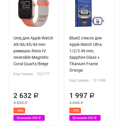
Uniq для Apple Watch
BlueO стекло для
49/46/45/44 mm
Apple Watch Ultra
ремешок Revix IV
1/2/3 49 mm,
reversible Magnetic
Sapphire Glass +
Coral Quartz/Beige
Titanium Frame
Orange
Код товара:
122-777
Код товара:
121-988
2 632
1 997
Р
Р
3 590
2 690
Р
Р
- 26%
- 25%
Экономия
958
Экономия
693
Р
Р