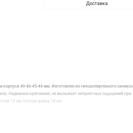
Доставка
ом корпуса 49-46-45-44 мм. Изготовлен из гипоаллергенного силико
ала. Надежное крепление, не вызывает неприятных ощущений при
тия 15 см, полная длина 18 см.