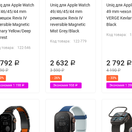
q для Apple Watch
Uniq для Apple Watch
Uniq для App
/46/45/44 mm
49/46/45/44 mm
49 mm чехол
мешок Revix IV
ремешок Revix IV
VERGE Kevlar
ersible Magnetic
reversible Magnetic
Black
nary Yellow/Deep
Mist Grey/Black
Код товара:
1
rest
Код товара:
122-779
 товара:
122-546
 792
2 632
2 792
Р
Р
990
3 590
4 190
Р
Р
Р
30%
- 26%
- 33%
кономия
1 198
Экономия
958
Экономия
1 3
Р
Р