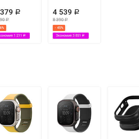
 379
4 539
Р
Р
590
8 390
Р
Р
26%
- 45%
кономия
1 211
Экономия
3 851
Р
Р