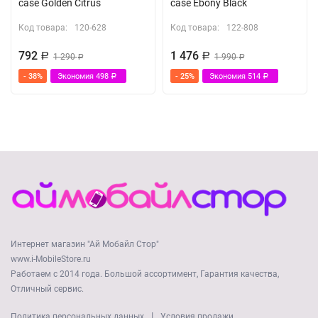
case Golden Citrus
case Ebony Black
Код товара:
120-628
Код товара:
122-808
792
1 476
Р
1 290
Р
1 990
Р
Р
- 38%
Экономия
498
- 25%
Экономия
514
Р
Р
Интернет магазин "Ай Мобайл Стор"
www.i-MobileStore.ru
Работаем с 2014 года. Большой ассортимент, Гарантия качества,
Отличный сервис.
|
Политика персональных данных
Условия продажи