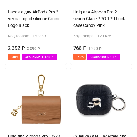
Lacoste для AirPods Pro 2
Uniq для Airpods Pro 2
чехол Liquid silicone Croco
чехол Glase PRO TPU Lock
Logo Black
case Candy Pink
Код товара:
120-389
Код товара:
120-625
2 392
768
Р
3 890
Р
1 290
Р
Р
- 38%
Экономия
1 498
- 40%
Экономия
522
Р
Р
Uniq для Airpods Pro 1/2/3
(Уценка) Karl Lagerfeld для