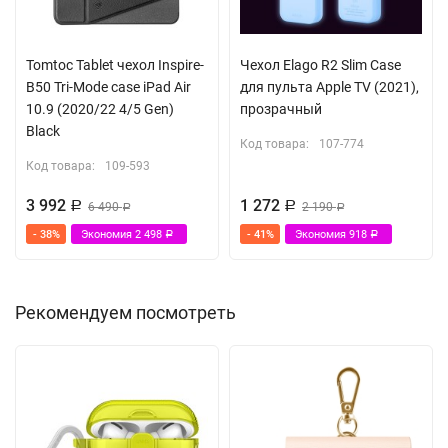
Tomtoc Tablet чехол Inspire-
Чехол Elago R2 Slim Case
B50 Tri-Mode case iPad Air
для пульта Apple TV (2021),
10.9 (2020/22 4/5 Gen)
прозрачный
Black
Код товара:
107-774
Код товара:
109-593
3 992
1 272
Р
6 490
Р
2 190
Р
Р
- 38%
Экономия
2 498
- 41%
Экономия
918
Р
Р
Рекомендуем посмотреть