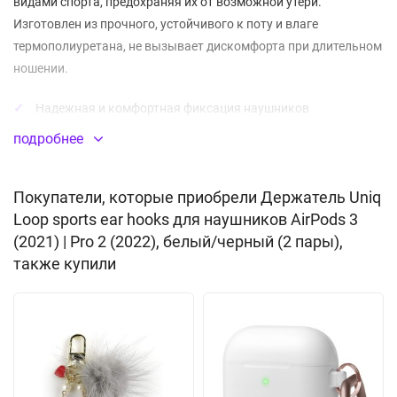
видами спорта, предохраняя их от возможной утери.
Изготовлен из прочного, устойчивого к поту и влаге
термополиуретана, не вызывает дискомфорта при длительном
ношении.
Надежная и комфортная фиксация наушников
подробнее
Простая установка
Материал:
термополиуретан
Покупатели, которые приобрели Держатель Uniq
В КОМПЛЕКТЕ
Loop sports ear hooks для наушников AirPods 3
(2021) | Pro 2 (2022), белый/черный (2 пары),
Держатель для Airpods - 2 пары (цвет: черный и белый)
также купили