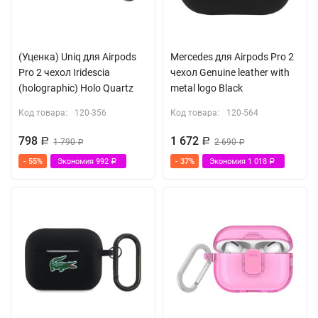
(Уценка) Uniq для Airpods
Mercedes для Airpods Pro 2
Pro 2 чехол Iridescia
чехол Genuine leather with
(holographic) Holo Quartz
metal logo Black
Код товара:
120-356
Код товара:
120-564
798
1 672
Р
1 790
Р
2 690
Р
Р
- 55%
Экономия
992
- 37%
Экономия
1 018
Р
Р