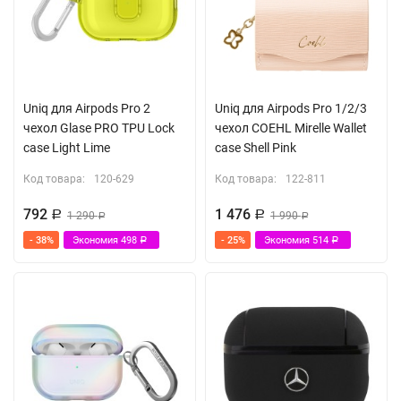
Uniq для Airpods Pro 2
Uniq для Airpods Pro 1/2/3
чехол Glase PRO TPU Lock
чехол COEHL Mirelle Wallet
case Light Lime
case Shell Pink
Код товара:
120-629
Код товара:
122-811
792
1 476
Р
1 290
Р
1 990
Р
Р
- 38%
Экономия
498
- 25%
Экономия
514
Р
Р