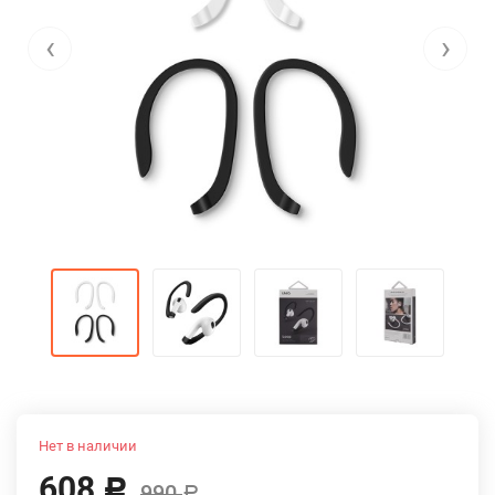
‹
›
Нет в наличии
608
Р
990
Р