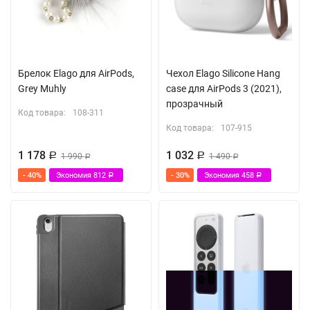
Брелок Elago для AirPods,
Чехол Elago Silicone Hang
Grey Muhly
case для AirPods 3 (2021),
прозрачный
Код товара:
108-311
Код товара:
107-915
1 178
1 032
Р
1 990
Р
1 490
Р
Р
- 40%
Экономия
812
- 30%
Экономия
458
Р
Р