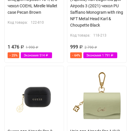
чехол COEHL Mirelle Wallet
Airpods 3 (2021) чехол PU
case Pecan Brown
Saffiano Monogram with ring
NFT Metal Head Karl &
Код товара:
122-810
Choupette Black
Код товара:
118-213
1 476
999
Р
1 990
Р
2 790
Р
Р
- 25%
Экономия
514
- 64%
Экономия
1 791
Р
Р