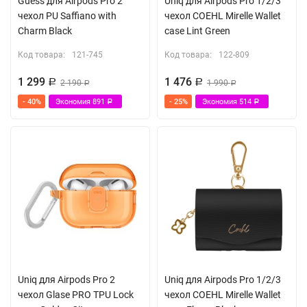
Guess для Airpods Pro 2
Uniq для Airpods Pro 1/2/3
чехол PU Saffiano with
чехол COEHL Mirelle Wallet
Charm Black
case Lint Green
Код товара:
121-745
Код товара:
122-809
1 299
1 476
Р
2 190
Р
1 990
Р
Р
- 40%
Экономия
891
- 25%
Экономия
514
Р
Р
Uniq для Airpods Pro 2
Uniq для Airpods Pro 1/2/3
чехол Glase PRO TPU Lock
чехол COEHL Mirelle Wallet