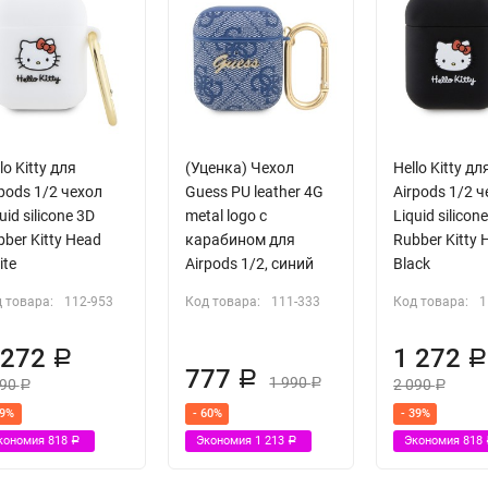
lo Kitty для
(Уценка) Чехол
Hello Kitty дл
pods 1/2 чехол
Guess PU leather 4G
Airpods 1/2 
uid silicone 3D
metal logo с
Liquid silicon
ber Kitty Head
карабином для
Rubber Kitty 
ite
Airpods 1/2, синий
Black
 товара:
112-953
Код товара:
111-333
Код товара:
1
 272
1 272
Р
777
Р
1 990
090
2 090
Р
Р
Р
39%
- 60%
- 39%
кономия
818
Экономия
1 213
Экономия
818
Р
Р