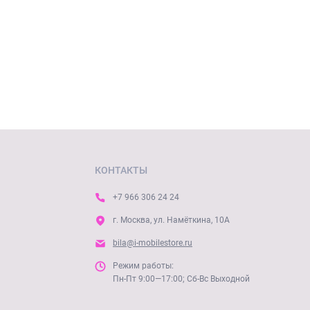
КОНТАКТЫ
+7 966 306 24 24
г. Москва, ул. Намёткина, 10А
bila@i-mobilestore.ru
Режим работы:
Пн-Пт 9:00—17:00; Сб-Вс Выходной