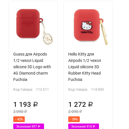
Guess для Airpods
Hello Kitty для
1/2 чехол Liquid
Airpods 1/2 чехол
silicone 3D Logo with
Liquid silicone 3D
4G Diamond charm
Rubber Kitty Head
Fuchsia
Fuchsia
Код товара:
112-511
Код товара:
114-000
1 193
1 272
Р
Р
2 090
2 090
Р
Р
- 42%
- 39%
Экономия
897
Экономия
818
Р
Р