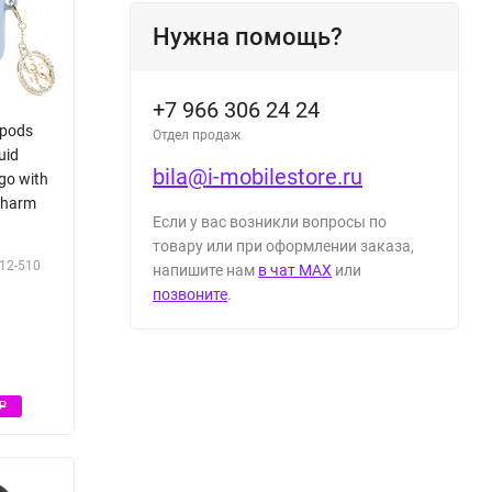
Нужна помощь?
+7 966 306 24 24
rpods
Отдел продаж
uid
bila@i-mobilestore.ru
ogo with
charm
Если у вас возникли вопросы по
товару или при оформлении заказа,
12-510
напишите нам
в чат MAX
или
позвоните
.
Р
Р