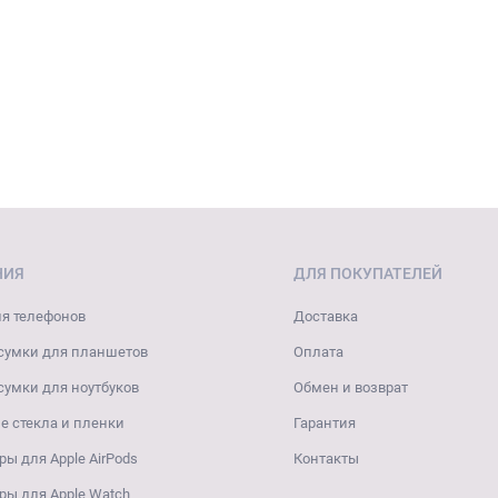
НИЯ
ДЛЯ ПОКУПАТЕЛЕЙ
я телефонов
Доставка
сумки для планшетов
Оплата
сумки для ноутбуков
Обмен и возврат
 стекла и пленки
Гарантия
ры для Apple AirPods
Контакты
ры для Apple Watch