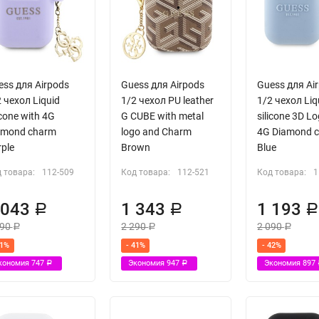
, цвет:
красный
ess для Airpods
Guess для Airpods
Guess для Ai
 чехол Liquid
1/2 чехол PU leather
1/2 чехол Liq
icone with 4G
G CUBE with metal
silicone 3D L
amond charm
logo and Charm
4G Diamond 
ple
Brown
Blue
 товара:
112-509
Код товара:
112-521
Код товара:
1
 043
1 343
1 193
Р
Р
790
2 290
2 090
Р
Р
Р
41%
- 41%
- 42%
кономия
747
Экономия
947
Экономия
897
Р
Р