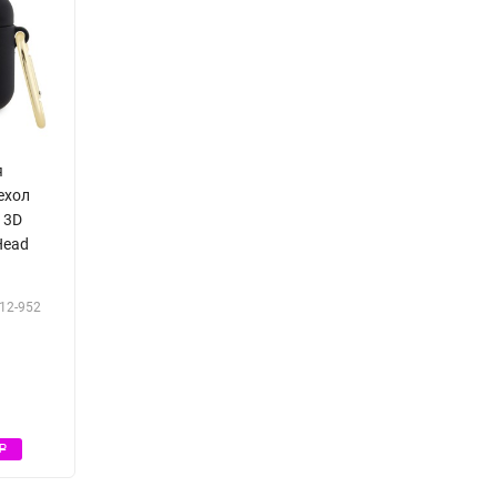
я
чехол
e 3D
Head
12-952
Р
Р