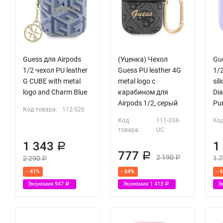
Водостойкий чехол Elago для зарядного кейса Apple AirPods
Карабин
Guess для Airpods
(Уценка) Чехол
Gu
1/2 чехол PU leather
Guess PU leather 4G
1/2
G CUBE with metal
metal logo с
sil
logo and Charm Blue
карабином для
Di
Airpods 1/2, серый
Pur
Код товара:
112-520
Код
111-334-
Код
товара:
UC
1 343
1
Р
777
Р
2 190
2 290
1 
Р
Р
- 41%
- 64%
- 
Экономия
947
Экономия
1 413
Э
Р
Р