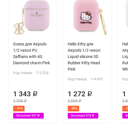
Guess для Airpods
Hello Kitty для
Hel
1/2 чехол PU
Airpods 1/2 чехол
Air
Saffiano with 4G
Liquid silicone 3D
Liq
Diamond charm Pink
Rubber Kitty Head
Rub
Pink
Wh
Код товара:
112-524
Код товара:
114-001
Код
1 343
1 272
1
Р
Р
2 290
2 090
2 
Р
Р
- 41%
- 39%
- 
Экономия
947
Экономия
818
Э
Р
Р