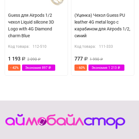
Guess для Airpods 1/2
(Уценка) Чехол Guess PU
чехол Liquid silicone 3D
leather 4G metal logo с
Logo with 4G Diamond
карабином для Airpods 1/2,
charm Blue
синий
Код товара:
112-510
Код товара:
111-333
1 193
777
Р
2 090
Р
1 990
Р
Р
- 42%
Экономия
897
- 60%
Экономия
1 213
Р
Р