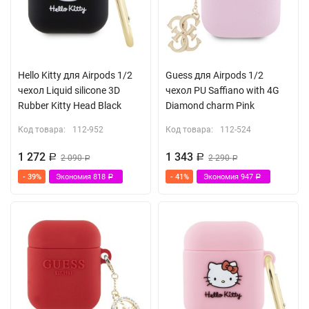
Hello Kitty для Airpods 1/2
Guess для Airpods 1/2
чехол Liquid silicone 3D
чехол PU Saffiano with 4G
Rubber Kitty Head Black
Diamond charm Pink
Код товара:
112-952
Код товара:
112-524
1 272
1 343
Р
2 090
Р
2 290
Р
Р
- 39%
Экономия
818
- 41%
Экономия
947
Р
Р