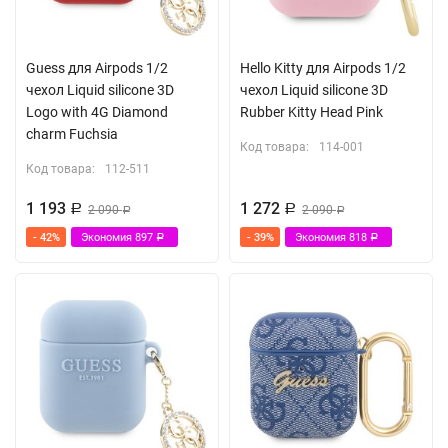
Guess для Airpods 1/2
Hello Kitty для Airpods 1/2
чехол Liquid silicone 3D
чехол Liquid silicone 3D
Logo with 4G Diamond
Rubber Kitty Head Pink
charm Fuchsia
Код товара:
114-001
Код товара:
112-511
1 193
1 272
Р
2 090
Р
2 090
Р
Р
- 42%
Экономия
897
- 39%
Экономия
818
Р
Р