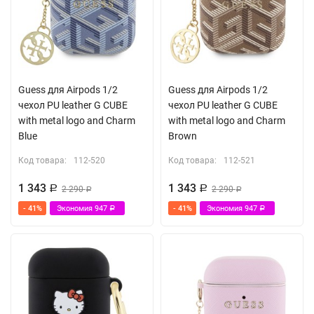
Guess для Airpods 1/2
Guess для Airpods 1/2
чехол PU leather G CUBE
чехол PU leather G CUBE
with metal logo and Charm
with metal logo and Charm
Blue
Brown
Код товара:
112-520
Код товара:
112-521
1 343
1 343
Р
2 290
Р
2 290
Р
Р
- 41%
Экономия
947
- 41%
Экономия
947
Р
Р