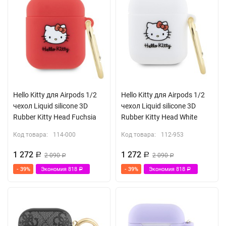
Ремешок
Hello Kitty для Airpods 1/2
Hello Kitty для Airpods 1/2
чехол Liquid silicone 3D
чехол Liquid silicone 3D
Rubber Kitty Head Fuchsia
Rubber Kitty Head White
Код товара:
114-000
Код товара:
112-953
1 272
1 272
Р
2 090
Р
2 090
Р
Р
- 39%
Экономия
818
- 39%
Экономия
818
Р
Р