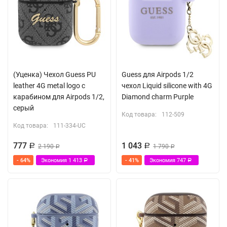
(Уценка) Чехол Guess PU
Guess для Airpods 1/2
leather 4G metal logo с
чехол Liquid silicone with 4G
карабином для Airpods 1/2,
Diamond charm Purple
серый
Код товара:
112-509
Код товара:
111-334-UC
777
1 043
Р
2 190
Р
1 790
Р
Р
- 64%
Экономия
1 413
- 41%
Экономия
747
Р
Р