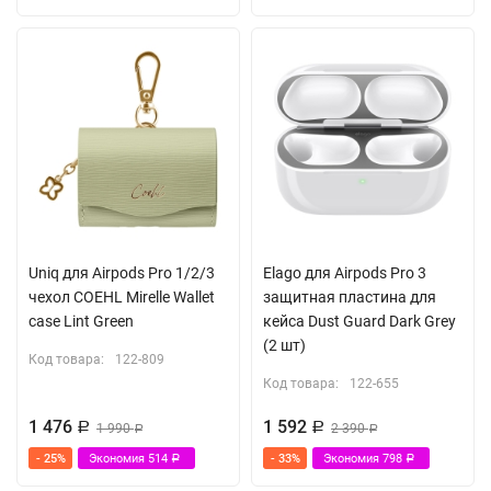
Uniq для Airpods Pro 1/2/3
Elago для Airpods Pro 3
чехол COEHL Mirelle Wallet
защитная пластина для
case Lint Green
кейса Dust Guard Dark Grey
(2 шт)
Код товара:
122-809
Код товара:
122-655
1 476
1 592
Р
1 990
Р
2 390
Р
Р
- 25%
Экономия
514
- 33%
Экономия
798
Р
Р