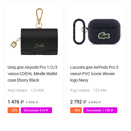
Uniq для Airpods Pro 1/2/3
Lacoste для AirPods Pro 3
чехол COEHL Mirelle Wallet
чехол PVC Iconic Woven
case Ebony Black
logo Navy
Код товара:
122-808
Код товара:
122-448
1 476
2 792
Р
1 990
Р
3 990
Р
Р
- 25%
Экономия
514
- 30%
Экономия
1 198
Р
Р