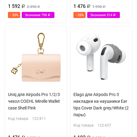
1 592
1 476
Р
2 390
Р
1 990
Р
Р
- 33%
Экономия
798
- 25%
Экономия
514
Р
Р
Uniq для Airpods Pro 1/2/3
Elago для Airpods Pro 3
чехол COEHL Mirelle Wallet
накладки на наушники Ear
case Shell Pink
tips Cover Dark grey/White (2
пары)
Код товара:
122-811
Код товара:
122-657