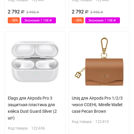
Код товара:
122-447
Код товара:
122-446
2 792
2 792
Р
3 990
Р
3 990
Р
Р
- 30%
Экономия
1 198
- 30%
Экономия
1 198
Р
Р
Elago для Airpods Pro 3
Uniq для Airpods Pro 1/2/3
защитная пластина для
чехол COEHL Mirelle Wallet
кейса Dust Guard Silver (2
case Pecan Brown
шт)
Код товара:
122-810
Код товара:
122-656