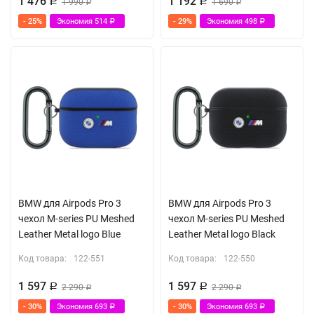
1 476
1 192
Р
1 990
Р
1 690
Р
Р
- 25%
Экономия
514
- 29%
Экономия
498
Р
Р
BMW для Airpods Pro 3
BMW для Airpods Pro 3
чехол M-series PU Meshed
чехол M-series PU Meshed
Leather Metal logo Blue
Leather Metal logo Black
Код товара:
122-551
Код товара:
122-550
1 597
1 597
Р
2 290
Р
2 290
Р
Р
- 30%
Экономия
693
- 30%
Экономия
693
Р
Р