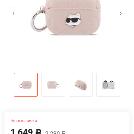
‹
›
Нет в наличии
1 649
Р
2 290
Р