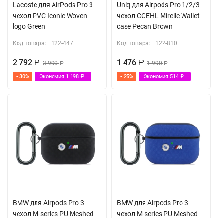
Lacoste для AirPods Pro 3
Uniq для Airpods Pro 1/2/3
чехол PVC Iconic Woven
чехол COEHL Mirelle Wallet
logo Green
case Pecan Brown
Код товара:
122-447
Код товара:
122-810
2 792
1 476
Р
3 990
Р
1 990
Р
Р
- 30%
Экономия
1 198
- 25%
Экономия
514
Р
Р
BMW для Airpods Pro 3
BMW для Airpods Pro 3
чехол M-series PU Meshed
чехол M-series PU Meshed