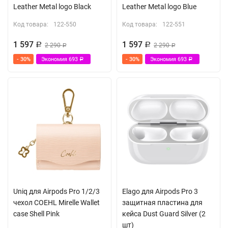
Leather Metal logo Black
Leather Metal logo Blue
Код товара:
122-550
Код товара:
122-551
1 597
1 597
Р
2 290
Р
2 290
Р
Р
- 30%
Экономия
693
- 30%
Экономия
693
Р
Р
Uniq для Airpods Pro 1/2/3
Elago для Airpods Pro 3
чехол COEHL Mirelle Wallet
защитная пластина для
case Shell Pink
кейса Dust Guard Silver (2
шт)