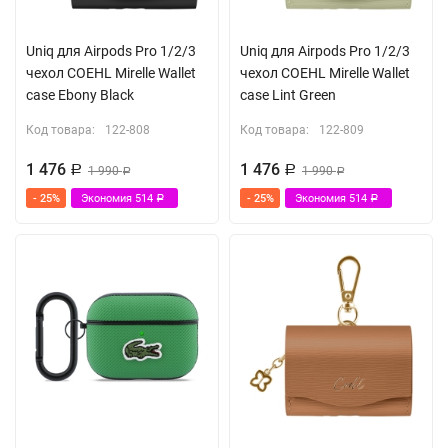
Uniq для Airpods Pro 1/2/3
Uniq для Airpods Pro 1/2/3
чехол COEHL Mirelle Wallet
чехол COEHL Mirelle Wallet
case Ebony Black
case Lint Green
Код товара:
122-808
Код товара:
122-809
1 476
1 476
Р
1 990
Р
1 990
Р
Р
- 25%
Экономия
514
- 25%
Экономия
514
Р
Р