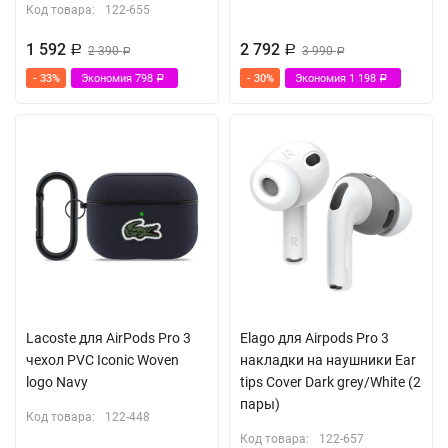
Код товара:
122-655
1 592
2 792
Р
2 390
Р
3 990
Р
Р
- 33%
Экономия
798
- 30%
Экономия
1 198
Р
Р
Lacoste для AirPods Pro 3
Elago для Airpods Pro 3
чехол PVC Iconic Woven
накладки на наушники Ear
logo Navy
tips Cover Dark grey/White (2
пары)
Код товара:
122-448
Код товара:
122-657