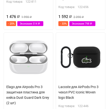
Код товара:
122-811
Код товара:
122-656
1 476
1 592
Р
1 990
Р
2 390
Р
Р
- 25%
Экономия
514
- 33%
Экономия
798
Р
Р
Elago для Airpods Pro 3
Lacoste для AirPods Pro 3
защитная пластина для
чехол PVC Iconic Woven
кейса Dust Guard Dark Grey
logo Black
(2 шт)
Код товара:
122-446