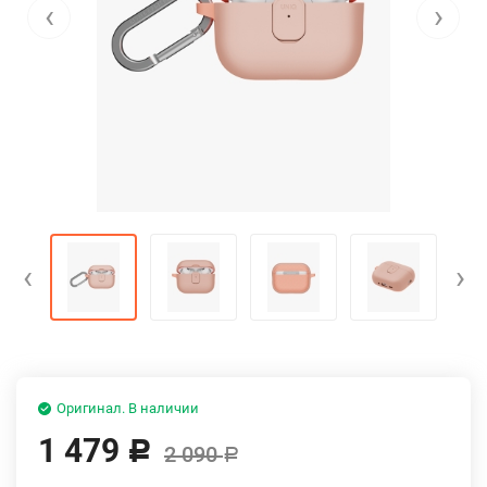
‹
›
‹
›
Оригинал. В наличии
1 479
Р
2 090
Р