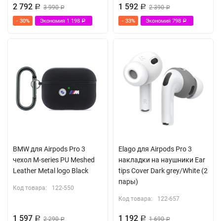
Карабин для ношения
2 792
1 592
Р
3 990
Р
2 390
Р
Р
- 30%
Экономия
1 198
- 33%
Экономия
798
Р
Р
BMW для Airpods Pro 3
Elago для Airpods Pro 3
чехол M-series PU Meshed
накладки на наушники Ear
Leather Metal logo Black
tips Cover Dark grey/White (2
пары)
Код товара:
122-550
Код товара:
122-657
1 597
1 192
Р
2 290
Р
1 690
Р
Р