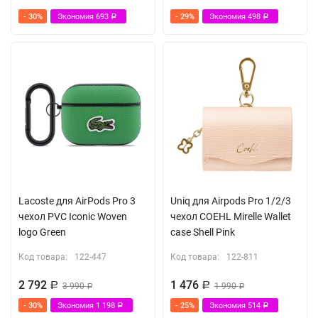
- 30%
Экономия
693
- 29%
Экономия
498
Р
Р
Lacoste для AirPods Pro 3
Uniq для Airpods Pro 1/2/3
чехол PVC Iconic Woven
чехол COEHL Mirelle Wallet
logo Green
case Shell Pink
Код товара:
122-447
Код товара:
122-811
2 792
1 476
Р
3 990
Р
1 990
Р
Р
- 30%
Экономия
1 198
- 25%
Экономия
514
Р
Р