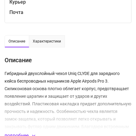
Курьер
Почта
Описание
Характеристики
Описание
Гибридный двухслойный чехол Uniq CLYDE для зарядного
кейса беспроводных наушников Apple Airpods Pro 3.
Силиконовая основа плотно облегает корпус, предотвращает
появление царапин и защищает от ударов и других
воздействий. Пластиковая накладка придает дополнительную
прочность и надежность. Особенностью чехла является
замок-защелка, который позволяет легко открывать и
закрывать футляр одним движением. Благодаря встроенным
магнитам при открытии этого замка крышка самостоятельно
подробнее