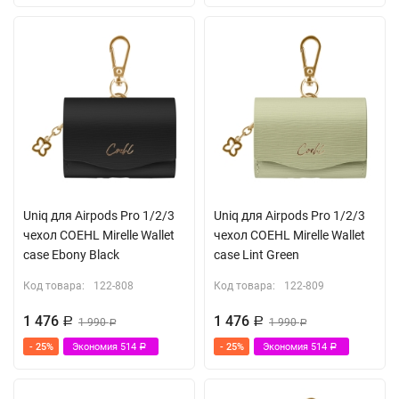
Uniq для Airpods Pro 1/2/3
Uniq для Airpods Pro 1/2/3
чехол COEHL Mirelle Wallet
чехол COEHL Mirelle Wallet
case Ebony Black
case Lint Green
Код товара:
122-808
Код товара:
122-809
1 476
1 476
Р
1 990
Р
1 990
Р
Р
- 25%
Экономия
514
- 25%
Экономия
514
Р
Р