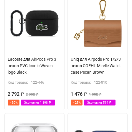
Lacoste для AirPods Pro 3
Uniq для Airpods Pro 1/2/3
чехол PVC Iconic Woven
чехол COEHL Mirelle Wallet
logo Black
case Pecan Brown
Код товара:
122-446
Код товара:
122-810
2 792
1 476
Р
3 990
Р
1 990
Р
Р
- 30%
Экономия
1 198
- 25%
Экономия
514
Р
Р