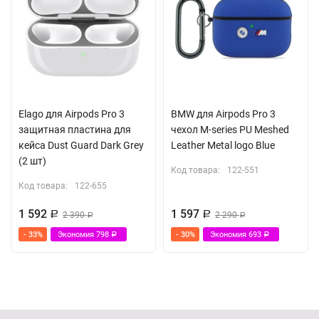
Elago для Airpods Pro 3
BMW для Airpods Pro 3
защитная пластина для
чехол M-series PU Meshed
кейса Dust Guard Dark Grey
Leather Metal logo Blue
(2 шт)
Код товара:
122-551
Код товара:
122-655
1 592
1 597
Р
2 390
Р
2 290
Р
Р
- 33%
Экономия
798
- 30%
Экономия
693
Р
Р