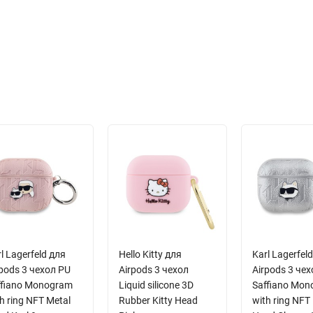
l Lagerfeld для
Hello Kitty для
Karl Lagerfel
pods 3 чехол PU
Airpods 3 чехол
Airpods 3 че
ffiano Monogram
Liquid silicone 3D
Saffiano Mo
h ring NFT Metal
Rubber Kitty Head
with ring NFT