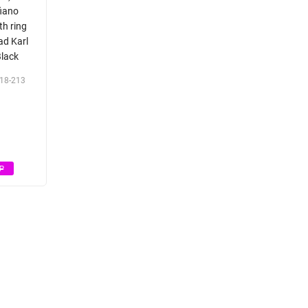
fiano
h ring
ad Karl
Black
18-213
Р
Р