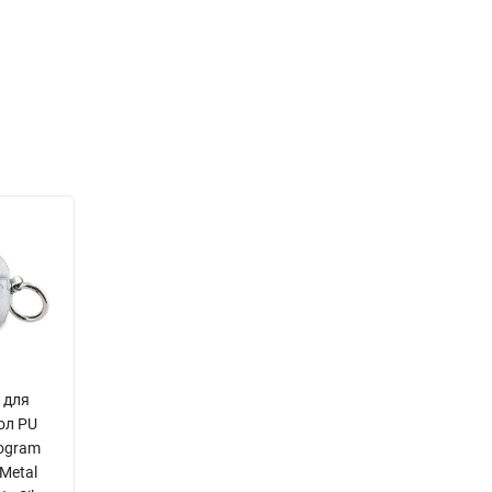
d для
хол PU
nogram
 Metal