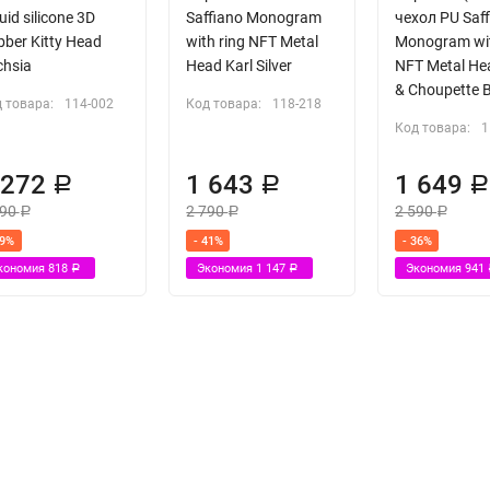
uid silicone 3D
Saffiano Monogram
чехол PU Saf
ber Kitty Head
with ring NFT Metal
Monogram wit
chsia
Head Karl Silver
NFT Metal He
& Choupette 
 товара:
114-002
Код товара:
118-218
Код товара:
1
 272
1 643
1 649
Р
Р
090
2 790
2 590
Р
Р
Р
39%
- 41%
- 36%
кономия
818
Экономия
1 147
Экономия
941
Р
Р