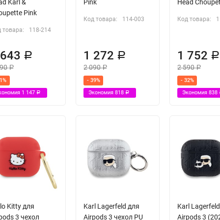
d Karl &
Pink
Head Choupett
upette Pink
Код товара:
114-003
Код товара:
1
 товара:
118-214
 643
1 272
1 752
Р
Р
790
2 090
2 590
Р
Р
Р
41%
- 39%
- 32%
кономия
1 147
Экономия
818
Экономия
838
Р
Р
lo Kitty для
Karl Lagerfeld для
Karl Lagerfel
pods 3 чехол
Airpods 3 чехол PU
Airpods 3 (20