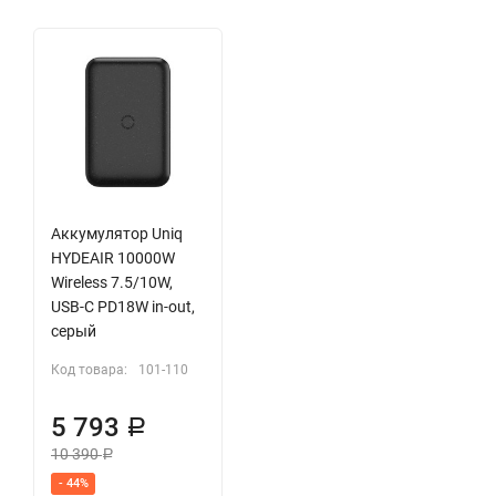
Аккумулятор Uniq
HYDEAIR 10000W
Wireless 7.5/10W,
USB-C PD18W in-out,
серый
Код товара:
101-110
5 793
Р
10 390
Р
- 44%