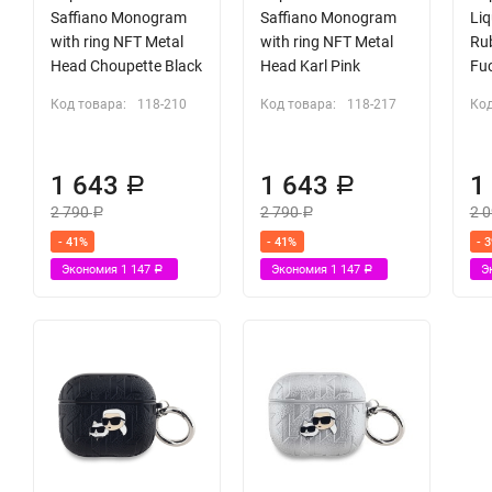
Saffiano Monogram
Saffiano Monogram
Liq
with ring NFT Metal
with ring NFT Metal
Rub
Head Choupette Black
Head Karl Pink
Fu
Код товара:
118-210
Код товара:
118-217
Код
1 643
1 643
1
Р
Р
2 790
2 790
2 
Р
Р
- 41%
- 41%
- 
Экономия
1 147
Экономия
1 147
Э
Р
Р