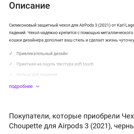
Описание
Силиконовый защитный чехол для AirPods 3 (2021) от Karl Lag
падений. Чехол надежно крепится с помощью металлического 
кошки дизайнера дополнит ваш стиль и сделает жизнь чуточку
Привлекательный дизайн
Приятная на ощупь текстура soft touch
Кольцо для ношения
Надежная фиксация
подробнее
Материал:
силикон
Покупатели, которые приобрели Чехол
Choupette для Airpods 3 (2021), черн