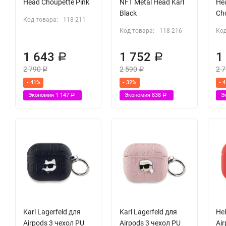
Head Choupette Pink
NFT Metal Head Karl
Hea
Black
Cho
Код товара:
118-211
Код товара:
118-216
Код
1 643
1 752
1
Р
Р
2 790
2 590
2 
Р
Р
- 41%
- 32%
- 
Экономия
1 147
Экономия
838
Э
Р
Р
Karl Lagerfeld для
Karl Lagerfeld для
Hel
Airpods 3 чехол PU
Airpods 3 чехол PU
Air