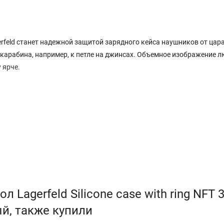
erfeld станет надежной защитой зарядного кейса наушников от цар
карабина, например, к петле на джинсах. Объемное изображение 
 ярче.
 Lagerfeld Silicone case with ring NFT 
ый, также купили