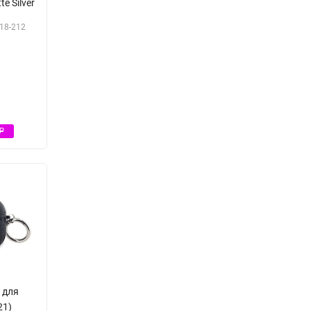
e Silver
18-212
Р
Р
d для
21)