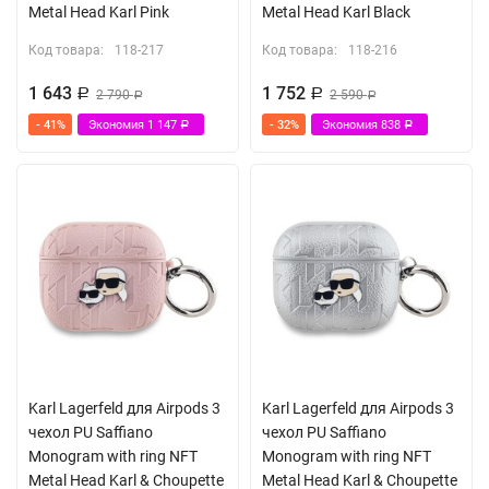
Metal Head Karl Pink
Metal Head Karl Black
Код товара:
118-217
Код товара:
118-216
1 643
1 752
Р
2 790
Р
2 590
Р
Р
- 41%
Экономия
1 147
- 32%
Экономия
838
Р
Р
Karl Lagerfeld для Airpods 3
Karl Lagerfeld для Airpods 3
чехол PU Saffiano
чехол PU Saffiano
Monogram with ring NFT
Monogram with ring NFT
Metal Head Karl & Choupette
Metal Head Karl & Choupette