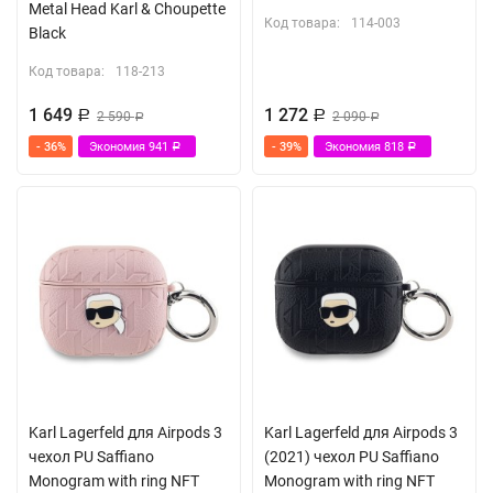
Metal Head Karl & Choupette
Код товара:
114-003
Black
Код товара:
118-213
1 649
1 272
Р
2 590
Р
2 090
Р
Р
- 36%
Экономия
941
- 39%
Экономия
818
Р
Р
Karl Lagerfeld для Airpods 3
Karl Lagerfeld для Airpods 3
чехол PU Saffiano
(2021) чехол PU Saffiano
Monogram with ring NFT
Monogram with ring NFT