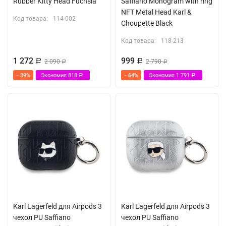
Rubber Kitty Head Fuchsia
Saffiano Monogram with ring
NFT Metal Head Karl &
Код товара:
114-002
Choupette Black
Код товара:
118-213
1 272
999
Р
2 090
Р
2 790
Р
Р
- 39%
Экономия
818
- 64%
Экономия
1 791
Р
Р
Karl Lagerfeld для Airpods 3
Karl Lagerfeld для Airpods 3
чехол PU Saffiano
чехол PU Saffiano