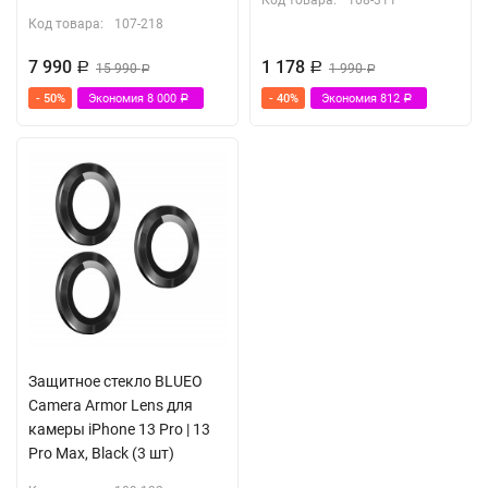
Код товара:
108-311
Код товара:
107-218
7 990
1 178
Р
15 990
Р
1 990
Р
Р
- 50%
Экономия
8 000
- 40%
Экономия
812
Р
Р
Защитное стекло BLUEO
Camera Armor Lens для
камеры iPhone 13 Pro | 13
Pro Max, Black (3 шт)