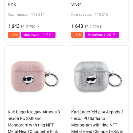
Pink
Silver
Код товара:
118-214
Код товара:
118-215
1 643
1 643
Р
2 790
Р
2 790
Р
Р
- 41%
Экономия
1 147
- 41%
Экономия
1 147
Р
Р
Karl Lagerfeld для Airpods 3
Karl Lagerfeld для Airpods 3
чехол PU Saffiano
чехол PU Saffiano
Monogram with ring NFT
Monogram with ring NFT
Metal Head Choupette Pink
Metal Head Choupette Silver