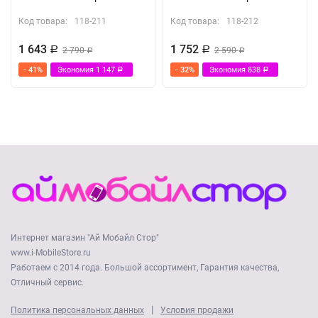
Код товара:
118-211
Код товара:
118-212
1 643
1 752
Р
2 790
Р
2 590
Р
Р
- 41%
Экономия
1 147
- 32%
Экономия
838
Р
Р
Интернет магазин "Ай Мобайл Стор"
www.i-MobileStore.ru
Работаем с 2014 года. Большой ассортимент, Гарантия качества,
Отличный сервис.
|
Политика персональных данных
Условия продажи