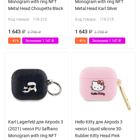
Monogram with ring NFT
Monogram with ring NFT
Metal Head Choupette Black
Metal Head Karl Silver
Код товара:
118-210
Код товара:
118-218
1 643
1 643
Р
2 790
Р
2 790
Р
Р
- 41%
Экономия
1 147
- 41%
Экономия
1 147
Р
Р
Karl Lagerfeld для Airpods 3
Hello Kitty для Airpods 3
(2021) чехол PU Saffiano
чехол Liquid silicone 3D
Monogram with ring NFT
Rubber Kitty Head Pink