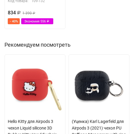
Код товара:
109-132
834
Р
1 390
Р
- 40%
Экономия
556
Р
Рекомендуем посмотреть
Hello Kitty для Airpods 3
(Уценка) Karl Lagerfeld для
чехол Liquid silicone 3D
Airpods 3 (2021) чехол PU