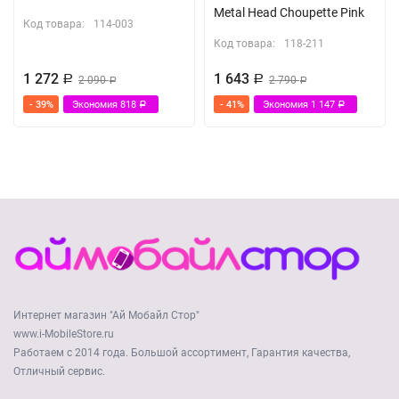
Metal Head Choupette Pink
Код товара:
114-003
Код товара:
118-211
1 272
1 643
Р
2 090
Р
2 790
Р
Р
- 39%
Экономия
818
- 41%
Экономия
1 147
Р
Р
Интернет магазин "Ай Мобайл Стор"
www.i-MobileStore.ru
Работаем с 2014 года. Большой ассортимент, Гарантия качества,
Отличный сервис.