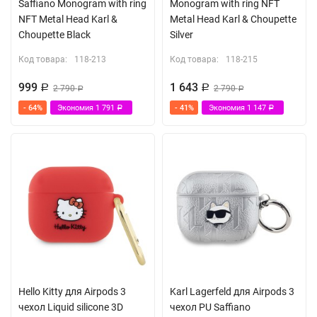
Saffiano Monogram with ring
Monogram with ring NFT
NFT Metal Head Karl &
Metal Head Karl & Choupette
Choupette Black
Silver
Код товара:
118-213
Код товара:
118-215
999
1 643
Р
2 790
Р
2 790
Р
Р
- 64%
Экономия
1 791
- 41%
Экономия
1 147
Р
Р
Hello Kitty для Airpods 3
Karl Lagerfeld для Airpods 3
чехол Liquid silicone 3D
чехол PU Saffiano