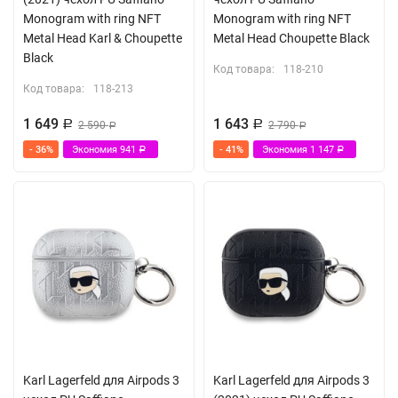
Monogram with ring NFT
Monogram with ring NFT
Metal Head Karl & Choupette
Metal Head Choupette Black
Black
Код товара:
118-210
Код товара:
118-213
1 649
1 643
Р
2 590
Р
2 790
Р
Р
- 36%
Экономия
941
- 41%
Экономия
1 147
Р
Р
Karl Lagerfeld для Airpods 3
Karl Lagerfeld для Airpods 3