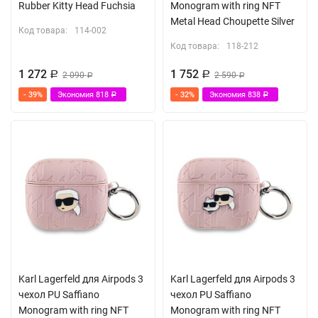
Rubber Kitty Head Fuchsia
Monogram with ring NFT
Metal Head Choupette Silver
Код товара:
114-002
Код товара:
118-212
1 272
1 752
Р
2 090
Р
2 590
Р
Р
- 39%
Экономия
818
- 32%
Экономия
838
Р
Р
Karl Lagerfeld для Airpods 3
Karl Lagerfeld для Airpods 3
чехол PU Saffiano
чехол PU Saffiano
Monogram with ring NFT
Monogram with ring NFT