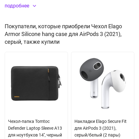
противоскользящей текстурой. Не препятствует беспроводной
подробнее
зарядке.
Покупатели, которые приобрели Чехол Elago
Приятная на ощупь текстура
Armor Silicone hang case для AirPods 3 (2021),
Противоскользящее покрытие
серый, также купили
Пылезащитный колпачек для зарядного порта
Не препятствует беспроводной зарядке
Простая установка
Материал:
силикон
В КОМПЛЕКТЕ
Чехол
Карабин
Чехол-папка Tomtoc
Накладки Elago Secure Fit
Defender Laptop Sleeve A13
для AirPods 3 (2021),
для ноутбуков 14'', черный
серый/белый (2 пары)