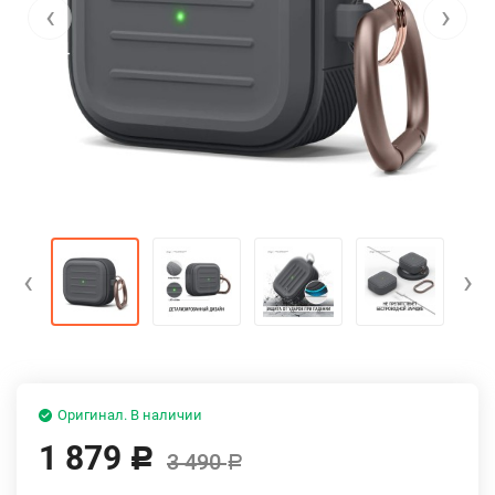
‹
›
‹
›
Оригинал. В наличии
1 879
Р
3 490
Р