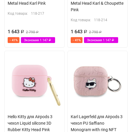
Metal Head Karl Pink
Metal Head Karl & Choupette
Pink
Код товара:
118-217
Код товара:
118-214
1 643
1 643
Р
2 790
Р
2 790
Р
Р
- 41%
Экономия
1 147
- 41%
Экономия
1 147
Р
Р
Hello Kitty для Airpods 3
Karl Lagerfeld для Airpods 3
чехол Liquid silicone 3D
чехол PU Saffiano
Rubber Kitty Head Pink
Monogram with ring NFT