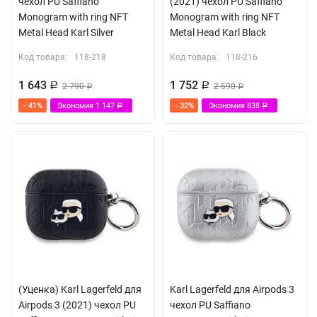
чехол PU Saffiano
(2021) чехол PU Saffiano
Monogram with ring NFT
Monogram with ring NFT
Metal Head Karl Silver
Metal Head Karl Black
Код товара:
118-218
Код товара:
118-216
1 643
1 752
Р
2 790
Р
2 590
Р
Р
- 41%
Экономия
1 147
- 32%
Экономия
838
Р
Р
(Уценка) Karl Lagerfeld для
Karl Lagerfeld для Airpods 3
Airpods 3 (2021) чехол PU
чехол PU Saffiano