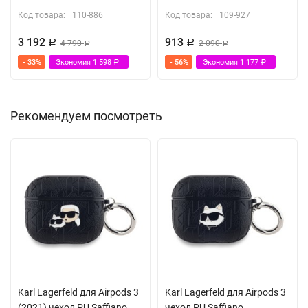
Код товара:
110-886
Код товара:
109-927
3 192
913
Р
4 790
Р
2 090
Р
Р
- 33%
Экономия
1 598
- 56%
Экономия
1 177
Р
Р
Рекомендуем посмотреть
Karl Lagerfeld для Airpods 3
Karl Lagerfeld для Airpods 3
(2021) чехол PU Saffiano
чехол PU Saffiano