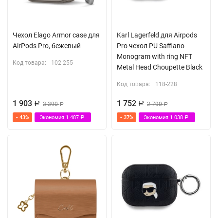
Чехол Elago Armor case для
Karl Lagerfeld для Airpods
AirPods Pro, бежевый
Pro чехол PU Saffiano
Monogram with ring NFT
Код товара:
102-255
Metal Head Choupette Black
Код товара:
118-228
1 903
1 752
Р
3 390
Р
2 790
Р
Р
- 43%
Экономия
1 487
- 37%
Экономия
1 038
Р
Р