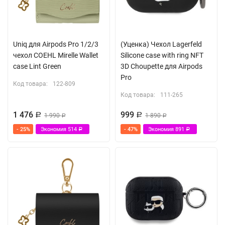
Uniq для Airpods Pro 1/2/3
(Уценка) Чехол Lagerfeld
чехол COEHL Mirelle Wallet
Silicone case with ring NFT
case Lint Green
3D Choupette для Airpods
Pro
Код товара:
122-809
Код товара:
111-265
1 476
999
Р
1 990
Р
1 890
Р
Р
- 25%
Экономия
514
- 47%
Экономия
891
Р
Р