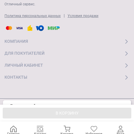
Отличный сервис.
|
Политика персональных данных
Условия продажи
КОМПАНИЯ
ДЛЯ ПОКУПАТЕЛЕЙ
ЛИЧНЫЙ КАБИНЕТ
КОНТАКТЫ
Пользуясь сайтом, вы соглашаетесь с
Хорошо
© 2026 "Ай Мобайл Стор" Все права защищены
использованием cookies и
Политикой
В КОРЗИНУ
конфиденциальности.
Главная
Каталог
Корзина
Избранное
Вход