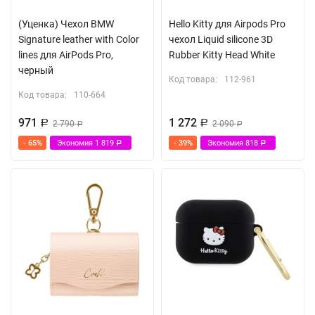
(Уценка) Чехол BMW
Hello Kitty для Airpods Pro
Signature leather with Color
чехол Liquid silicone 3D
lines для AirPods Pro,
Rubber Kitty Head White
черный
Код товара:
112-961
Код товара:
110-664
971
1 272
Р
2 790
Р
2 090
Р
Р
- 65%
Экономия
1 819
- 39%
Экономия
818
Р
Р