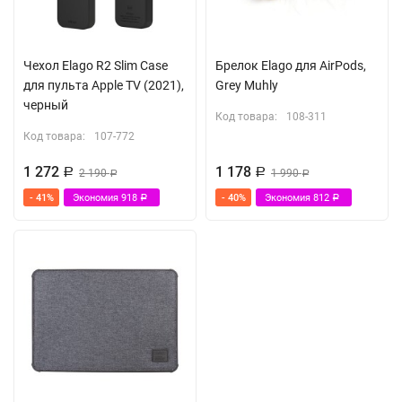
Толщина: 0.2 мм
В КОМПЛЕКТЕ
Чехол Elago R2 Slim Case
Брелок Elago для AirPods,
для пульта Apple TV (2021),
Grey Muhly
Накладки (амбушюры) для Apple AirPods Pro:
черный
Размер S - 2 пары
Код товара:
108-311
Код товара:
107-772
Размер M - 2 пары
Размер L - 2 пары
1 272
1 178
Р
2 190
Р
1 990
Р
Р
- 41%
Экономия
918
- 40%
Экономия
812
Р
Р