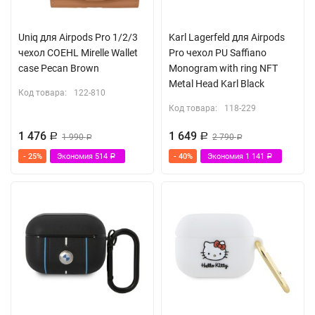
Uniq для Airpods Pro 1/2/3
Karl Lagerfeld для Airpods
чехол COEHL Mirelle Wallet
Pro чехол PU Saffiano
case Pecan Brown
Monogram with ring NFT
Metal Head Karl Black
Код товара:
122-810
Код товара:
118-229
1 476
1 649
Р
1 990
Р
2 790
Р
Р
- 25%
Экономия
514
- 40%
Экономия
1 141
Р
Р