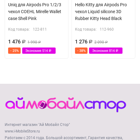
Uniq для Airpods Pro 1/2/3
Hello Kitty для Airpods Pro
чехол COEHL Mirelle Wallet
чехол Liquid silicone 3D
case Shell Pink
Rubber Kitty Head Black
Код товара:
122-811
Код товара:
112-960
1 476
1 276
Р
1 990
Р
2 090
Р
Р
- 25%
Экономия
514
- 38%
Экономия
814
Р
Р
Интернет магазин "Ай Мобайл Стор"
www.i-MobileStore.ru
Работаем с 2014 года. Большой ассортимент, Гарантия качества,