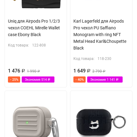
Uniq для Airpods Pro 1/2/3
Karl Lagerfeld для Airpods
чехол COEHL Mirelle Wallet
Pro чехол PU Saffiano
case Ebony Black
Monogram with ring NFT
Metal Head Karl&Choupette
Код товара:
122-808
Black
Код товара:
118-230
1 476
1 649
Р
1 990
Р
2 790
Р
Р
- 25%
Экономия
514
- 40%
Экономия
1 141
Р
Р