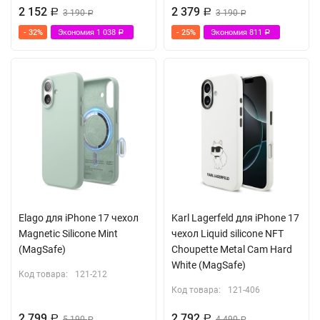
2 152
2 379
Р
3 190
Р
3 190
Р
Р
- 32%
Экономия
1 038
- 25%
Экономия
811
Р
Р
Elago для iPhone 17 чехол
Karl Lagerfeld для iPhone 17
Magnetic Silicone Mint
чехол Liquid silicone NFT
(MagSafe)
Choupette Metal Cam Hard
White (MagSafe)
Код товара:
121-212
Код товара:
121-406
2 799
2 792
Р
5 190
Р
4 490
Р
Р