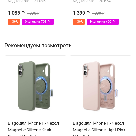
Код товара:
121-096
Код товара:
120-654
1 085
1 390
Р
1 790
Р
1 990
Р
Р
- 39%
Экономия
705
- 30%
Экономия
600
Р
Р
Рекомендуем посмотреть
Elago для iPhone 17 чехол
Elago для iPhone 17 чехол
Magnetic Silicone Khaki
Magnetic Silicone Light Pink