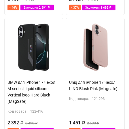
- 46%
Экономия
2 391
- 37%
Экономия
1 698
Р
Р
BMW для iPhone 17 чехол
Uniq для iPhone 17 чехол
M-series Liquid silicone
LINO Blush Pink (Magsafe)
Vertical logo Hard Black
Код товара:
121-293
(MagSafe)
Код товара:
122-416
2 392
1 451
Р
3 490
Р
2 590
Р
Р