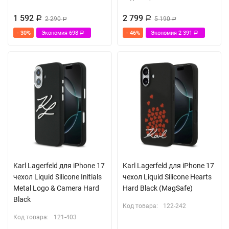
1 592
2 799
Р
2 290
Р
5 190
Р
Р
- 30%
Экономия
698
- 46%
Экономия
2 391
Р
Р
Karl Lagerfeld для iPhone 17
Karl Lagerfeld для iPhone 17
чехол Liquid Silicone Initials
чехол Liquid Silicone Hearts
Metal Logo & Camera Hard
Hard Black (MagSafe)
Black
Код товара:
122-242
Код товара:
121-403