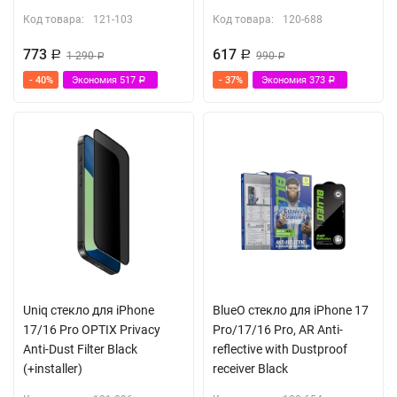
Код товара:
121-103
Код товара:
120-688
773
617
Р
1 290
Р
990
Р
Р
- 40%
Экономия
517
- 37%
Экономия
373
Р
Р
Uniq стекло для iPhone
BlueO стекло для iPhone 17
17/16 Pro OPTIX Privacy
Pro/17/16 Pro, AR Anti-
Anti-Dust Filter Black
reflective with Dustproof
(+installer)
receiver Black