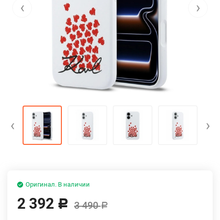
‹
›
‹
›
Оригинал. В наличии
2 392
Р
3 490
Р