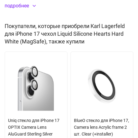
возникнуть в повседневной эксплуатации. Боковые клавиши
подробнее
дублируются встроенными заглушками, предохраняющими от
попадания загрязнений, частиц пыли и капель влаги. Все
Покупатели, которые приобрели Karl Lagerfeld
отверстия идеально соответствуют разъемам и элементам
для iPhone 17 чехол Liquid Silicone Hearts Hard
управления. Толщина кейса не препятствует nfc сигналу.
White (MagSafe), также купили
Благодаря встроенному магниту MagSafe вы сможете легко
подключить беспроводную зарядку, картхолдер и другие
аксессуары с креплением магсэйф. Дополняет дизайн
фирменный рисунок. Поставляется в фирменной подарочной
упаковке производителя CG Mobile.
Не скользит в руках
Встроенный магнитный модуль MagSafe
Uniq стекло для iPhone 17
BlueO стекло для iPhone 17,
OPTIX Camera Lens
Camera lens Acrylic frame 2
AluGuard Sterling Silver
шт. Clear (+installer)