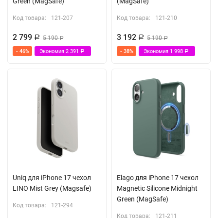
Green (MagSafe)
(MagSafe)
Код товара:
121-207
Код товара:
121-210
2 799
3 192
Р
5 190
Р
5 190
Р
Р
- 46%
Экономия
2 391
- 38%
Экономия
1 998
Р
Р
Uniq для iPhone 17 чехол
Elago для iPhone 17 чехол
LINO Mist Grey (Magsafe)
Magnetic Silicone Midnight
Green (MagSafe)
Код товара:
121-294
Код товара:
121-211