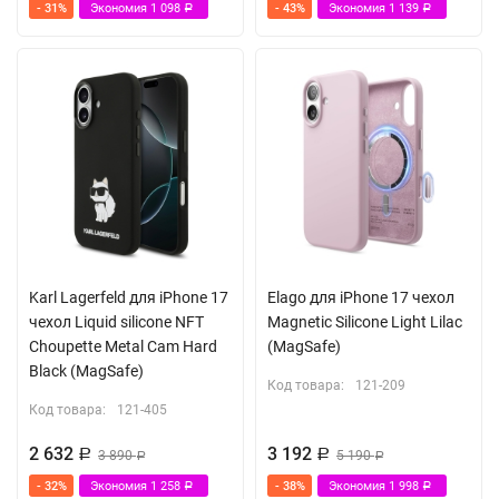
- 31%
Экономия
1 098
- 43%
Экономия
1 139
Р
Р
Karl Lagerfeld для iPhone 17
Elago для iPhone 17 чехол
чехол Liquid silicone NFT
Magnetic Silicone Light Lilac
Choupette Metal Cam Hard
(MagSafe)
Black (MagSafe)
Код товара:
121-209
Код товара:
121-405
2 632
3 192
Р
3 890
Р
5 190
Р
Р
- 32%
Экономия
1 258
- 38%
Экономия
1 998
Р
Р