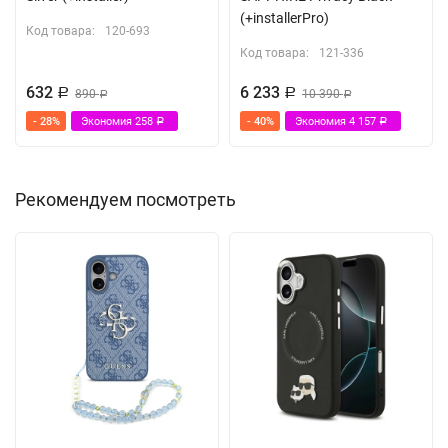
(+installerPro)
Код товара:
120-693
Код товара:
121-336
632
6 233
Р
890
Р
10 390
Р
Р
- 28%
Экономия
258
- 40%
Экономия
4 157
Р
Р
Рекомендуем посмотреть