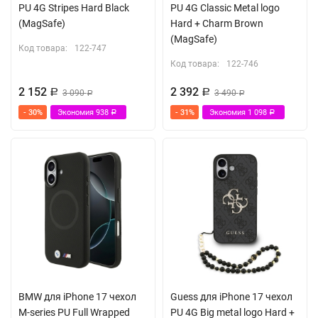
PU 4G Stripes Hard Black
PU 4G Classic Metal logo
(MagSafe)
Hard + Charm Brown
(MagSafe)
Код товара:
122-747
Код товара:
122-746
2 152
2 392
Р
3 090
Р
3 490
Р
Р
- 30%
Экономия
938
- 31%
Экономия
1 098
Р
Р
BMW для iPhone 17 чехол
Guess для iPhone 17 чехол
M-series PU Full Wrapped
PU 4G Big metal logo Hard +