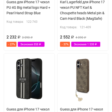
Guess для iPhone 17 чехол
Karl Lagerfeld для iPhone 17
PU 4G Big metal logo Hard +
чехол PU NFT Karl &
Pearl Hand Strap Blue
Choupette heads Metal pin &
Cam Hard Black (MagSafe)
Код товара:
122-743
Код товара:
121-409
2 232
2 552
Р
3 090
Р
4 090
Р
Р
- 27%
Экономия
858
- 37%
Экономия
1 538
Р
Р
Guess для iPhone 17 чехол
Guess для iPhone 17 чехол