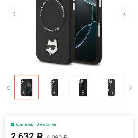
‹
›
‹
›
Оригинал. В наличии
2 632
Р
4 090
Р