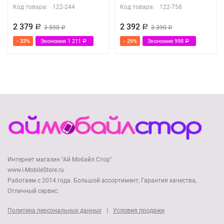
Код товара:
122-244
Код товара:
122-758
2 379
2 392
Р
3 590
Р
3 390
Р
Р
- 33%
Экономия
1 211
- 29%
Экономия
998
Р
Р
Интернет магазин "Ай Мобайл Стор"
www.i-MobileStore.ru
Работаем с 2014 года. Большой ассортимент, Гарантия качества,
Отличный сервис.
|
Политика персональных данных
Условия продажи