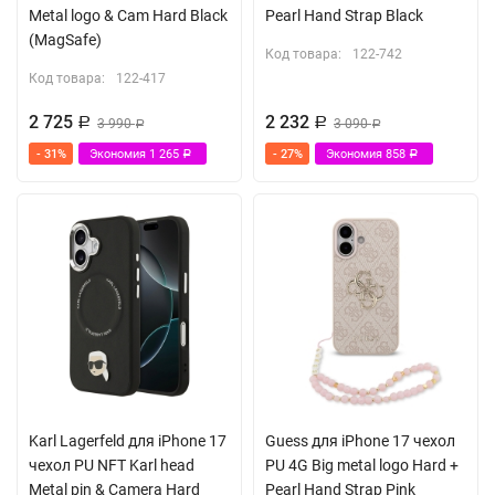
Metal logo & Cam Hard Black
Pearl Hand Strap Black
(MagSafe)
Код товара:
122-742
Код товара:
122-417
2 725
2 232
Р
3 990
Р
3 090
Р
Р
- 31%
Экономия
1 265
- 27%
Экономия
858
Р
Р
Karl Lagerfeld для iPhone 17
Guess для iPhone 17 чехол
чехол PU NFT Karl head
PU 4G Big metal logo Hard +
Metal pin & Camera Hard
Pearl Hand Strap Pink