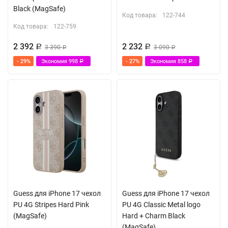
Black (MagSafe)
Код товара:
122-744
Код товара:
122-759
2 392
2 232
Р
3 390
Р
3 090
Р
Р
- 29%
Экономия
998
- 27%
Экономия
858
Р
Р
Guess для iPhone 17 чехол
Guess для iPhone 17 чехол
PU 4G Stripes Hard Pink
PU 4G Classic Metal logo
(MagSafe)
Hard + Charm Black
(MagSafe)