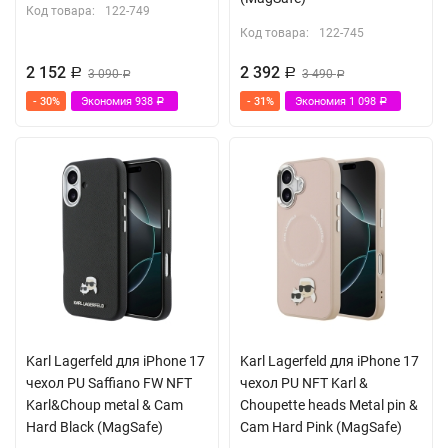
Код товара:
122-749
Код товара:
122-745
2 152
2 392
Р
3 090
Р
3 490
Р
Р
- 30%
Экономия
938
- 31%
Экономия
1 098
Р
Р
Karl Lagerfeld для iPhone 17
Karl Lagerfeld для iPhone 17
чехол PU Saffiano FW NFT
чехол PU NFT Karl &
Karl&Choup metal & Cam
Choupette heads Metal pin &
Hard Black (MagSafe)
Cam Hard Pink (MagSafe)