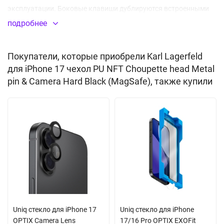
эксплуатации. Боковые клавиши дублируются встроенными
алюминиевыми заглушками, предохраняющими от попадания
подробнее
загрязнений, частиц пыли и влаги. Все отверстия идеально
соответствуют разъемам и элементам управления. Толщина
Покупатели, которые приобрели Karl Lagerfeld
кейса не препятствует nfc сигналу. Благодаря встроенному
для iPhone 17 чехол PU NFT Choupette head Metal
магниту MagSafe вы сможете легко подключить беспроводную
pin & Camera Hard Black (MagSafe), также купили
зарядку, картхолдер и другие аксессуары с таким креплением.
Дизайн дополнен металлическим значком с изображением в
стилистике бренда. Поставляется в подарочной упаковке
производителя CG Mobile.
Встроенный магнитный модуль MagSafe
Uniq стекло для iPhone 17
Uniq стекло для iPhone
OPTIX Camera Lens
17/16 Pro OPTIX EXOFit