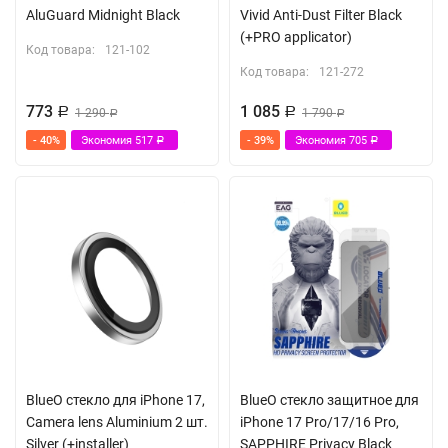
AluGuard Midnight Black
Vivid Anti-Dust Filter Black
(+PRO applicator)
Код товара:
121-102
Код товара:
121-272
773
1 085
Р
1 290
Р
1 790
Р
Р
- 40%
Экономия
517
- 39%
Экономия
705
Р
Р
BlueO стекло для iPhone 17,
BlueO стекло защитное для
Camera lens Aluminium 2 шт.
iPhone 17 Pro/17/16 Pro,
Silver (+installer)
SAPPHIRE Privacy Black