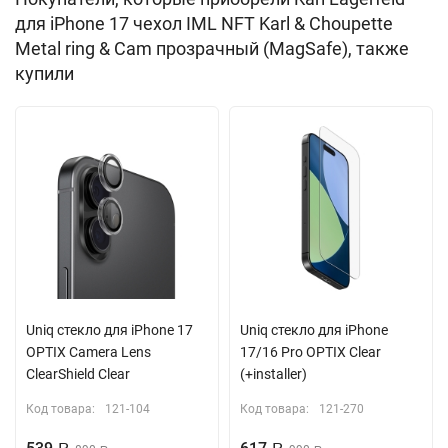
камеры выполнены точно и аккуратно. Покрытие имеет
для iPhone 17 чехол IML NFT Karl & Choupette
двухслойную структуру IML, на которую нанесено
Metal ring & Cam прозрачный (MagSafe), также
изображение в стилистике бренда. Толщина кейса не
купили
препятствует nfc сигналу. Благодаря встроенному магниту
MagSafe вы сможете легко подключить беспроводную
зарядку, картхолдер и другие аксессуары с таким креплением.
Поставляется в подарочной упаковке производителя CG
Mobile.
Встроенный магнитный модуль MagSafe
Uniq стекло для iPhone 17
Uniq стекло для iPhone
OPTIX Camera Lens
17/16 Pro OPTIX Clear
ClearShield Clear
(+installer)
Код товара:
121-104
Код товара:
121-270