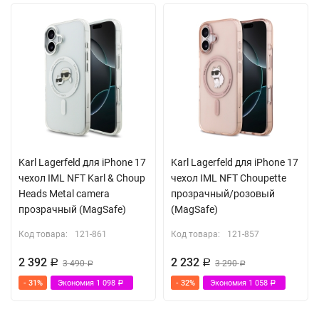
Karl Lagerfeld для iPhone 17
Karl Lagerfeld для iPhone 17
чехол IML NFT Karl & Choup
чехол IML NFT Choupette
Heads Metal camera
прозрачный/розовый
прозрачный (MagSafe)
(MagSafe)
Код товара:
121-861
Код товара:
121-857
2 392
2 232
Р
3 490
Р
3 290
Р
Р
- 31%
Экономия
1 098
- 32%
Экономия
1 058
Р
Р