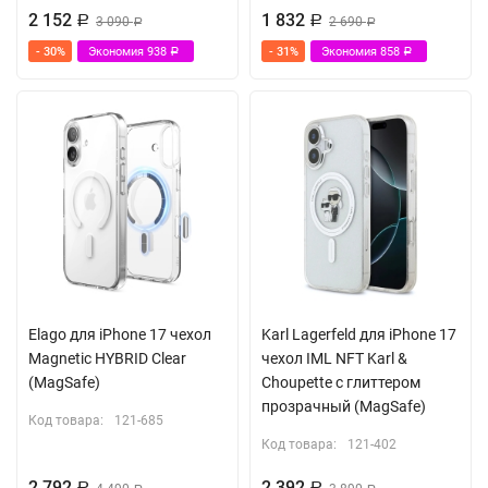
2 152
1 832
Р
3 090
Р
2 690
Р
Р
- 30%
Экономия
938
- 31%
Экономия
858
Р
Р
Elago для iPhone 17 чехол
Karl Lagerfeld для iPhone 17
Magnetic HYBRID Clear
чехол IML NFT Karl &
(MagSafe)
Choupette с глиттером
прозрачный (MagSafe)
Код товара:
121-685
Код товара:
121-402
2 792
2 392
Р
Р