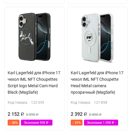
Karl Lagerfeld для iPhone 17
Karl Lagerfeld для iPhone 17
чехол IML NFT Choupettes
чехол IML NFT Choupette
Script logo Metal Cam Hard
Head Metal camera
Black (MagSafe)
прозрачный (MagSafe)
Код товара:
122-359
Код товара:
121-858
2 152
2 392
Р
3 090
Р
3 490
Р
Р
- 30%
Экономия
938
- 31%
Экономия
1 098
Р
Р