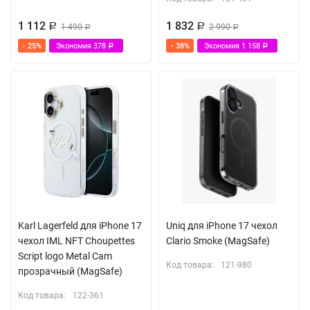
1 112
1 832
Р
1 490
Р
2 990
Р
Р
- 25%
Экономия
378
- 38%
Экономия
1 158
Р
Р
Karl Lagerfeld для iPhone 17
Uniq для iPhone 17 чехол
чехол IML NFT Choupettes
Clario Smoke (MagSafe)
Script logo Metal Cam
Код товара:
121-980
прозрачный (MagSafe)
Код товара:
122-361