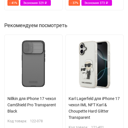
- 41%
Экономия
329
- 37%
Экономия
373
Р
Р
Рекомендуем посмотреть
Nillkin для iPhone 17 чехол
Karl Lagerfeld для iPhone 17
CamShield Pro Transparent
чехол IML NFT Karl &
Black
Choupette Hard Glitter
Transparent
Код товара:
122-078
Код товара:
121-401