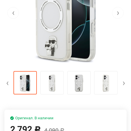
‹
›
‹
›
Оригинал. В наличии
2 792
Р
4 090
Р