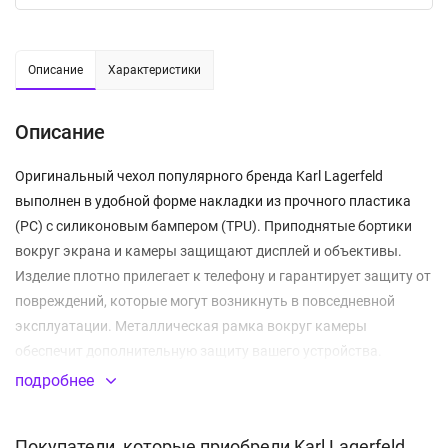
Описание
Характеристики
Описание
Оригинальный чехол популярного бренда Karl Lagerfeld
выполнен в удобной форме накладки из прочного пластика
(PC) с силиконовым бампером (TPU). Приподнятые бортики
вокруг экрана и камеры защищают дисплей и объективы.
Изделие плотно прилегает к телефону и гарантирует защиту от
повреждений, которые могут возникнуть в повседневной
эксплуатации. Металлическая рамка вокруг камеры
обеспечит дополнительную защиту вашего устройства.
Боковые клавиши дублируются встроенными заглушками,
подробнее
которые предотвращают попадание внутрь частиц мусора и
капель влаги. Все отверстия для разъемов, микрофона и
Покупатели, которые приобрели Karl Lagerfeld