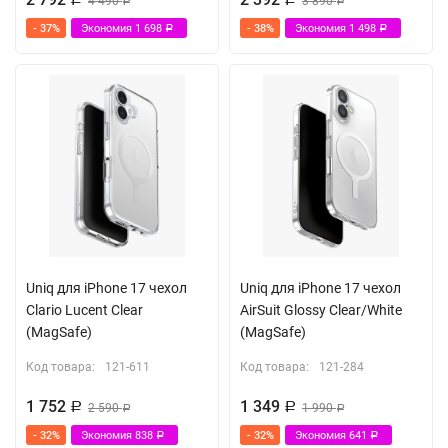
4 490
3 890
Р
Р
- 37%
Экономия
1 698
- 38%
Экономия
1 498
Р
Р
Uniq для iPhone 17 чехол
Uniq для iPhone 17 чехол
Clario Lucent Clear
AirSuit Glossy Clear/White
(MagSafe)
(MagSafe)
Код товара:
121-611
Код товара:
121-284
1 752
1 349
Р
2 590
Р
1 990
Р
Р
- 32%
Экономия
838
- 32%
Экономия
641
Р
Р