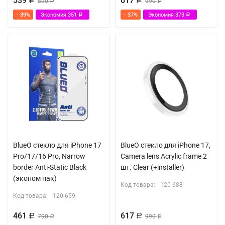
539
617
Р
890
Р
990
Р
Р
- 39%
Экономия
351
- 37%
Экономия
373
Р
Р
BlueO стекло для iPhone 17
BlueO стекло для iPhone 17,
Pro/17/16 Pro, Narrow
Camera lens Acrylic frame 2
border Anti-Static Black
шт. Clear (+installer)
(эконом пак)
Код товара:
120-688
Код товара:
120-659
461
617
Р
790
Р
990
Р
Р