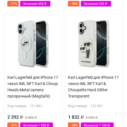
- 31%
Экономия
858
- 30%
Экономия
938
Р
Р
Karl Lagerfeld для iPhone 17
Karl Lagerfeld для iPhone 17
чехол IML NFT Karl & Choup
чехол IML NFT Karl &
Heads Metal camera
Choupette Hard Glitter
прозрачный (MagSafe)
Transparent
Код товара:
121-861
Код товара:
121-401
2 392
1 832
Р
3 490
Р
2 990
Р
Р
- 31%
Экономия
1 098
- 38%
Экономия
1 158
Р
Р