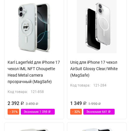
Karl Lagerfeld для iPhone 17
Uniq для iPhone 17 чехол
чехол IML NFT Choupette
AirSuit Glossy Clear/White
Head Metal camera
(MagSafe)
прозрачный (MagSafe)
Код товара:
121-284
Код товара:
121-858
2 392
1 349
Р
3 490
Р
1 990
Р
Р
- 31%
Экономия
1 098
- 32%
Экономия
641
Р
Р