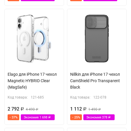
Elago для iPhone 17 чехол
Nillkin для iPhone 17 чехол
Magnetic HYBRID Clear
CamShield Pro Transparent
(MagSafe)
Black
Код товара:
121-685
Код товара:
122-078
2 792
1 112
Р
4 490
Р
1 490
Р
Р
- 37%
Экономия
1 698
- 25%
Экономия
378
Р
Р