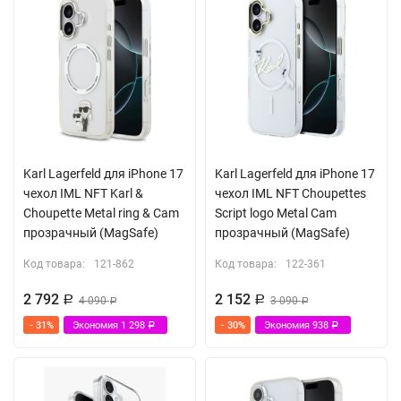
Karl Lagerfeld для iPhone 17
Karl Lagerfeld для iPhone 17
чехол IML NFT Karl &
чехол IML NFT Choupettes
Choupette Metal ring & Cam
Script logo Metal Cam
прозрачный (MagSafe)
прозрачный (MagSafe)
Код товара:
121-862
Код товара:
122-361
2 792
2 152
Р
4 090
Р
3 090
Р
Р
- 31%
Экономия
1 298
- 30%
Экономия
938
Р
Р