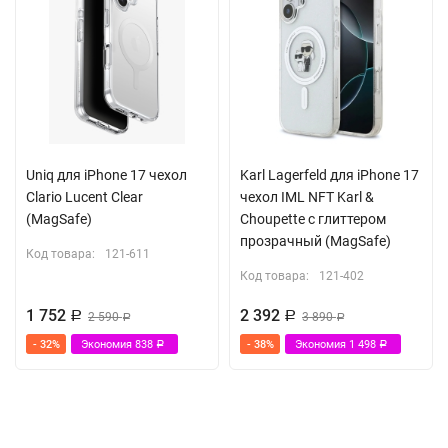
Uniq для iPhone 17 чехол
Karl Lagerfeld для iPhone 17
Clario Lucent Clear
чехол IML NFT Karl &
(MagSafe)
Choupette с глиттером
прозрачный (MagSafe)
Код товара:
121-611
Код товара:
121-402
1 752
2 392
Р
2 590
Р
3 890
Р
Р
- 32%
Экономия
838
- 38%
Экономия
1 498
Р
Р