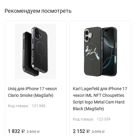
Рекомендуем посмотреть
Uniq для iPhone 17 чехол
Karl Lagerfeld для iPhone 17
Clario Smoke (MagSafe)
чехол IML NFT Choupettes
Script logo Metal Cam Hard
Код товара:
121-980
Black (MagSafe)
Код товара:
122-359
1 832
2 152
Р
2 690
Р
3 090
Р
Р