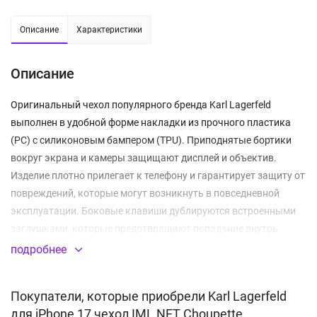
Описание
Характеристики
Описание
Оригинальный чехол популярного бренда Karl Lagerfeld
выполнен в удобной форме накладки из прочного пластика
(PC) с силиконовым бампером (TPU). Приподнятые бортики
вокруг экрана и камеры защищают дисплей и объектив.
Изделие плотно прилегает к телефону и гарантирует защиту от
повреждений, которые могут возникнуть в повседневной
эксплуатации. Боковые клавиши дублируются встроенными
заглушками, которые предотвращают попадание внутрь
частиц мусора и капель влаги. Все отверстия для разъемов,
подробнее
микрофона и камеры выполнены точно и аккуратно.
Покрытие имеет двухслойную структуру IML, на которую
Покупатели, которые приобрели Karl Lagerfeld
нанесено изображение в стилистике бренда. Толщина кейса не
для iPhone 17 чехол IML NFT Choupette