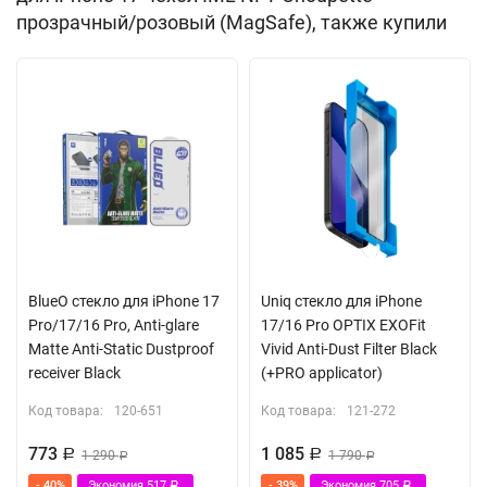
препятствует nfc сигналу. Благодаря встроенному магниту
прозрачный/розовый (MagSafe), также купили
MagSafe вы сможете легко подключить беспроводную
зарядку, картхолдер и другие аксессуары с таким креплением.
Поставляется в подарочной упаковке производителя CG
Mobile.
Встроенный магнитный модуль MagSafe
BlueO стекло для iPhone 17
Uniq стекло для iPhone
Pro/17/16 Pro, Anti-glare
17/16 Pro OPTIX EXOFit
Matte Anti-Static Dustproof
Vivid Anti-Dust Filter Black
receiver Black
(+PRO applicator)
Код товара:
120-651
Код товара:
121-272
773
1 085
Р
1 290
Р
1 790
Р
Р
- 40%
Экономия
517
- 39%
Экономия
705
Р
Р