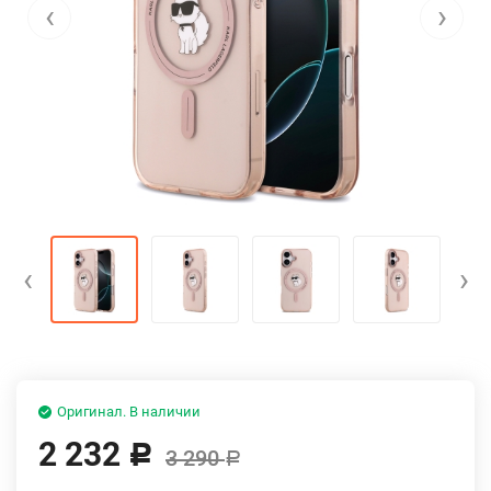
‹
›
‹
›
Оригинал. В наличии
2 232
Р
3 290
Р