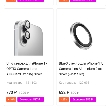
Uniq стекло для iPhone 17
BlueO стекло для iPhone 17,
OPTIX Camera Lens
Camera lens Aluminium 2 шт.
AluGuard Sterling Silver
Silver (+installer)
Код товара:
121-103
Код товара:
120-693
773
632
Р
1 290
Р
890
Р
Р
- 40%
Экономия
517
- 28%
Экономия
258
Р
Р