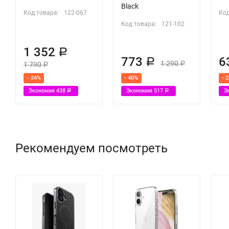
Black
Код товара:
122-067
Код
Код товара:
121-102
1 352
Р
773
6
Р
1 290
1 790
Р
Р
- 24%
- 40%
- 
Экономия
438
Экономия
517
Э
Р
Р
Рекомендуем посмотреть