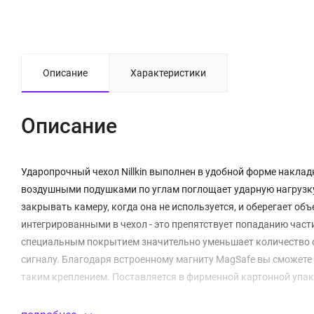
Описание
Характеристики
Описание
Ударопрочный чехол Nillkin выполнен в удобной форме накла
воздушными подушками по углам поглощает ударную нагрузку
закрывать камеру, когда она не используется, и оберегает о
интегрированными в чехол - это препятствует попаданию части
специальным покрытием значительно уменьшает количество от
сигналу. Благодаря встроенному магниту MagSafe вы сможете 
таким креплением. Поставляется в фирменной картонной упак
Защитная крышка для камеры