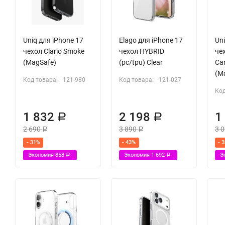
Uniq для iPhone 17
Elago для iPhone 17
Uni
чехол Clario Smoke
чехол HYBRID
че
(MagSafe)
(pc/tpu) Clear
Ca
(M
Код товара:
121-980
Код товара:
121-027
Код
1 832
2 198
1
Р
Р
2 690
3 890
3 
Р
Р
- 31%
- 43%
- 
Экономия
858
Экономия
1 692
Э
Р
Р