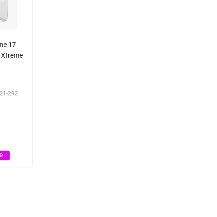
ne 17
o Xtreme
21-292
Р
Р