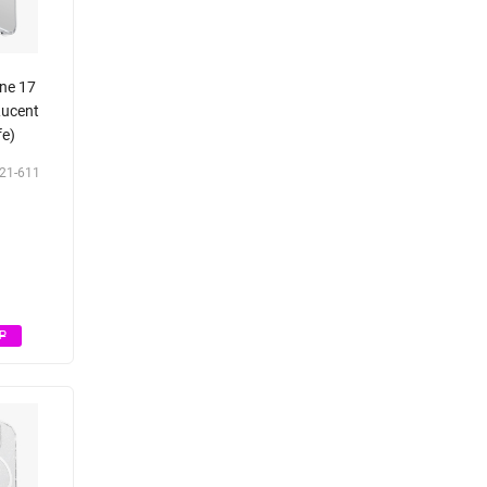
ne 17
Lucent
fe)
21-611
Р
Р