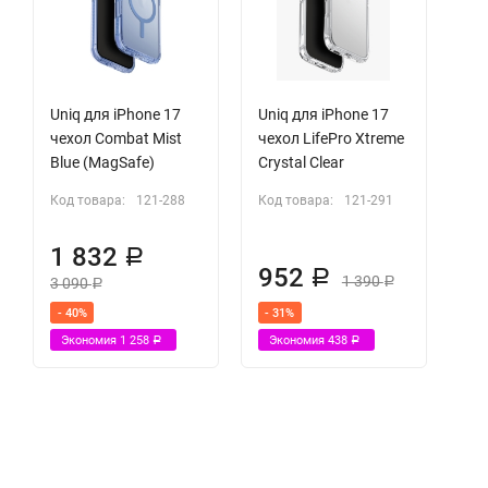
Uniq для iPhone 17
Uniq для iPhone 17
чехол Combat Mist
чехол LifePro Xtreme
Blue (MagSafe)
Crystal Clear
Код товара:
121-288
Код товара:
121-291
1 832
Р
952
Р
1 390
3 090
Р
Р
- 40%
- 31%
Экономия
1 258
Экономия
438
Р
Р