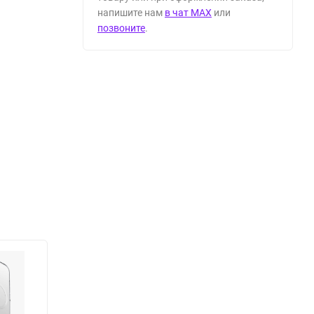
напишите нам
в чат MAX
или
позвоните
.