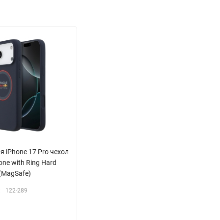
ля iPhone 17 Pro чехол
cone with Ring Hard
(MagSafe)
:
122-289