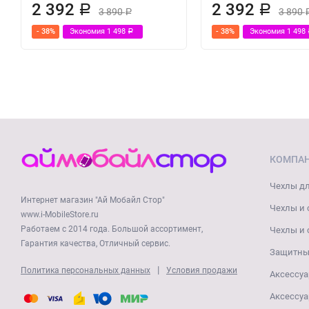
2 392
2 392
Р
Р
3 890
3 890
Р
- 38%
Экономия
1 498
- 38%
Экономия
1 498
Р
КОМПА
Чехлы дл
Интернет магазин "Ай Мобайл Стор"
Чехлы и 
www.i-MobileStore.ru
Работаем с 2014 года. Большой ассортимент,
Чехлы и 
Гарантия качества, Отличный сервис.
Защитные
|
Политика персональных данных
Условия продажи
Аксессуа
Аксессуа