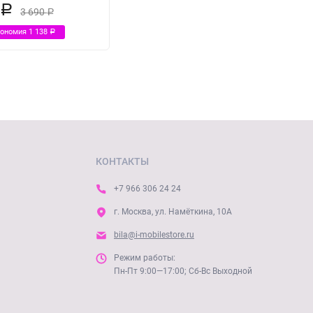
2
Р
3 690
Р
кономия
1 138
Р
КОНТАКТЫ
+7 966 306 24 24
г. Москва, ул. Намёткина, 10А
bila@i-mobilestore.ru
Режим работы:
Пн-Пт 9:00—17:00; Сб-Вс Выходной