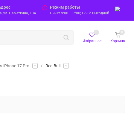
адрес
Режим работы
, ул. Намёткина, 10А
Пн-Пт 9:00—17:00; Сб-Вс Выходной
0
0
Избранное
Корзина
я iPhone 17 Pro
/
Red Bull