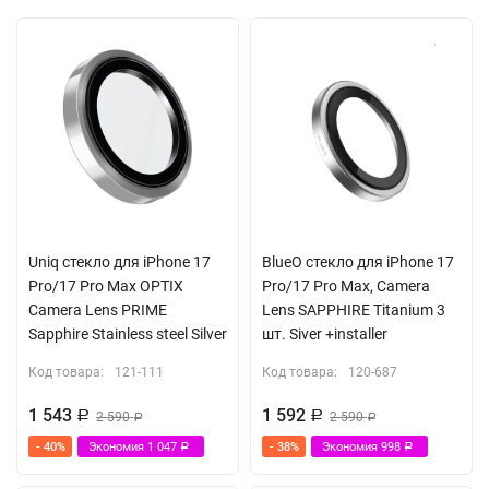
капель влаги. Все отверстия идеально соответствуют
разъемам и элементам управления. Толщина кейса не
препятствует nfc сигналу. Благодаря встроенному магниту
MagSafe вы сможете легко подключить беспроводную
зарядку, картхолдеры и другие аксессуары с креплением
магсэйф. Представленный аксессуар поставляется в
подарочной упаковке от производителя CG Mobile.
Встроенный магнитный модуль MagSafe
Uniq стекло для iPhone 17
BlueO стекло для iPhone 17
Pro/17 Pro Max OPTIX
Pro/17 Pro Max, Camera
Camera Lens PRIME
Lens SAPPHIRE Titanium 3
Sapphire Stainless steel Silver
шт. Siver +installer
Код товара:
121-111
Код товара:
120-687
1 543
1 592
Р
2 590
Р
2 590
Р
Р
- 40%
Экономия
1 047
- 38%
Экономия
998
Р
Р