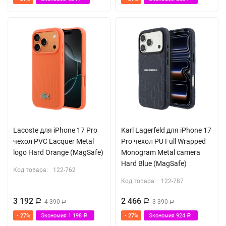
Lacoste для iPhone 17 Pro
Karl Lagerfeld для iPhone 17
чехол PVC Lacquer Metal
Pro чехол PU Full Wrapped
logo Hard Orange (MagSafe)
Monogram Metal camera
Hard Blue (MagSafe)
Код товара:
122-762
Код товара:
122-787
3 192
2 466
Р
4 390
Р
3 390
Р
Р
- 27%
Экономия
1 198
- 27%
Экономия
924
Р
Р