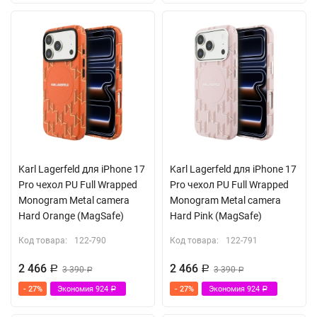
Karl Lagerfeld для iPhone 17
Karl Lagerfeld для iPhone 17
Pro чехол PU Full Wrapped
Pro чехол PU Full Wrapped
Monogram Metal camera
Monogram Metal camera
Hard Orange (MagSafe)
Hard Pink (MagSafe)
Код товара:
122-790
Код товара:
122-791
2 466
2 466
Р
3 390
Р
3 390
Р
Р
- 27%
Экономия
924
- 27%
Экономия
924
Р
Р