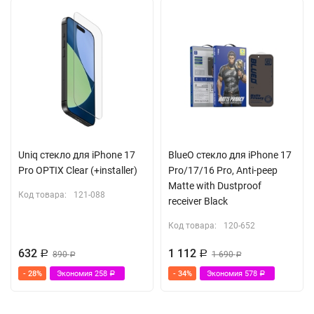
Uniq стекло для iPhone 17
BlueO стекло для iPhone 17
Pro OPTIX Clear (+installer)
Pro/17/16 Pro, Anti-peep
Matte with Dustproof
Код товара:
121-088
receiver Black
Код товара:
120-652
632
1 112
Р
890
Р
1 690
Р
Р
- 28%
Экономия
258
- 34%
Экономия
578
Р
Р