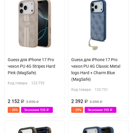
Guess для iPhone 17 Pro
Guess для iPhone 17 Pro
чехол PU 4G Stripes Hard
чехол PU 4G Classic Metal
Pink (MagSafe)
logo Hard + Charm Blue
(MagSafe)
Код товара:
122-753
Код товара:
122-751
2 152
2 392
Р
3 090
Р
3 390
Р
Р
- 30%
Экономия
938
- 29%
Экономия
998
Р
Р