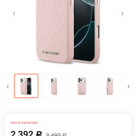
‹
›
‹
›
Нет в наличии
2 392
Р
3 490
Р