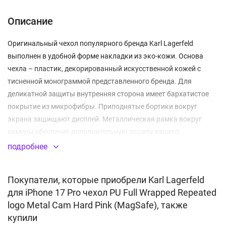
Описание
Оригинальный чехол популярного бренда Karl Lagerfeld
выполнен в удобной форме накладки из эко-кожи. Основа
чехла – пластик, декорированный искусственной кожей с
тисненной монограммой представленного бренда. Для
деликатной защиты внутренняя сторона имеет бархатистое
покрытие из микрофибры. Приподнятые бортики вокруг
экрана защищают дисплей. Металлическая рамка вокруг
камеры обеспечит дополнительную защиту вашего
устройства. Изделие плотно прилегает к телефону и
подробнее
гарантирует защиту от повреждений, которые могут
возникнуть в повседневной эксплуатации. Внутренняя
Покупатели, которые приобрели Karl Lagerfeld
ребристая часть чехла обеспечивает дополнительную
для iPhone 17 Pro чехол PU Full Wrapped Repeated
циркуляцию воздуха, уменьшающую перегрев устройства.
logo Metal Cam Hard Pink (MagSafe), также
Боковые клавиши дублируются встроенными металлическими
купили
заглушками, предохраняющими от попадания мусора и