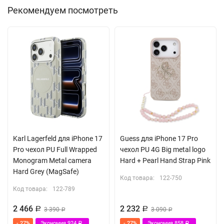
Рекомендуем посмотреть
Karl Lagerfeld для iPhone 17
Guess для iPhone 17 Pro
Pro чехол PU Full Wrapped
чехол PU 4G Big metal logo
Monogram Metal camera
Hard + Pearl Hand Strap Pink
Hard Grey (MagSafe)
Код товара:
122-750
Код товара:
122-789
2 466
2 232
Р
3 390
Р
3 090
Р
Р
- 27%
Экономия
924
- 27%
Экономия
858
Р
Р