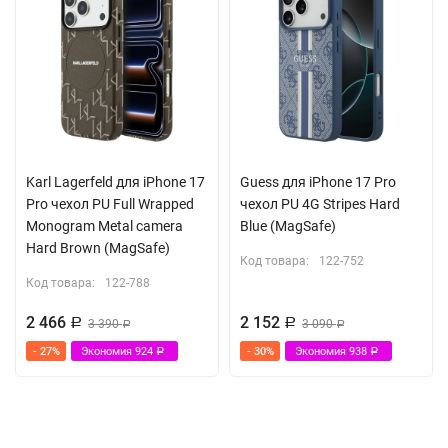
Karl Lagerfeld для iPhone 17
Guess для iPhone 17 Pro
Pro чехол PU Full Wrapped
чехол PU 4G Stripes Hard
Monogram Metal camera
Blue (MagSafe)
Hard Brown (MagSafe)
Код товара:
122-752
Код товара:
122-788
2 466
2 152
Р
3 390
Р
3 090
Р
Р
- 27%
Экономия
924
- 30%
Экономия
938
Р
Р