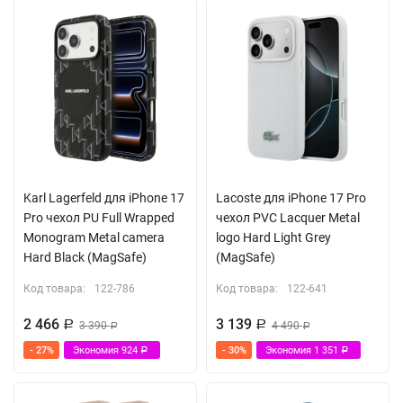
Karl Lagerfeld для iPhone 17
Lacoste для iPhone 17 Pro
Pro чехол PU Full Wrapped
чехол PVC Lacquer Metal
Monogram Metal camera
logo Hard Light Grey
Hard Black (MagSafe)
(MagSafe)
Код товара:
122-786
Код товара:
122-641
2 466
3 139
Р
3 390
Р
4 490
Р
Р
- 27%
Экономия
924
- 30%
Экономия
1 351
Р
Р