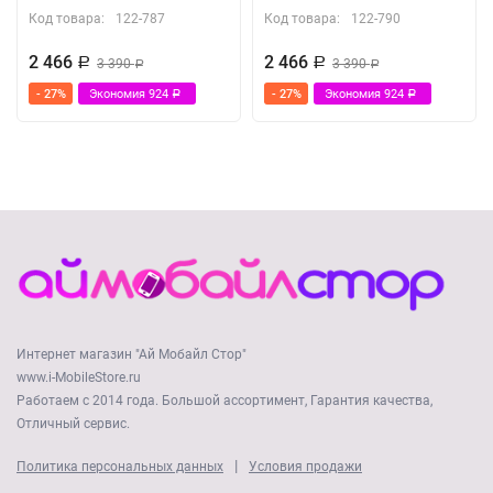
Код товара:
122-787
Код товара:
122-790
2 466
2 466
Р
3 390
Р
3 390
Р
Р
- 27%
Экономия
924
- 27%
Экономия
924
Р
Р
Интернет магазин "Ай Мобайл Стор"
www.i-MobileStore.ru
Работаем с 2014 года. Большой ассортимент, Гарантия качества,
Отличный сервис.
|
Политика персональных данных
Условия продажи