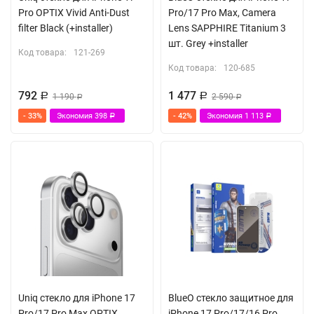
Pro OPTIX Vivid Anti-Dust
Pro/17 Pro Max, Camera
filter Black (+installer)
Lens SAPPHIRE Titanium 3
шт. Grey +installer
Код товара:
121-269
Код товара:
120-685
792
1 477
Р
1 190
Р
2 590
Р
Р
- 33%
Экономия
398
- 42%
Экономия
1 113
Р
Р
Uniq стекло для iPhone 17
BlueO стекло защитное для
Pro/17 Pro Max OPTIX
iPhone 17 Pro/17/16 Pro,