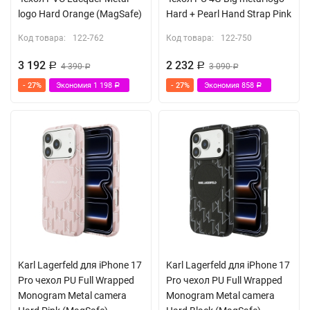
logo Hard Orange (MagSafe)
Hard + Pearl Hand Strap Pink
Код товара:
122-762
Код товара:
122-750
3 192
2 232
Р
4 390
Р
3 090
Р
Р
- 27%
Экономия
1 198
- 27%
Экономия
858
Р
Р
Karl Lagerfeld для iPhone 17
Karl Lagerfeld для iPhone 17
Pro чехол PU Full Wrapped
Pro чехол PU Full Wrapped
Monogram Metal camera
Monogram Metal camera