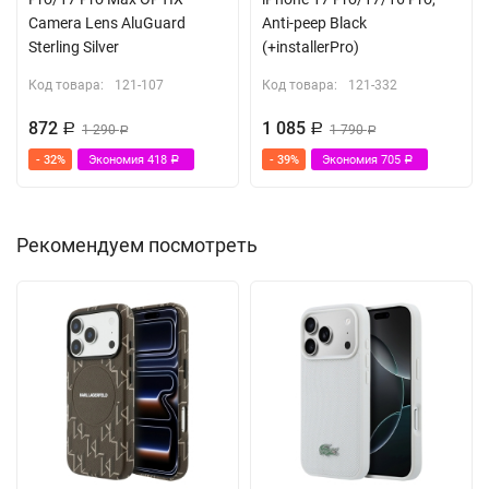
Camera Lens AluGuard
Anti-peep Black
Sterling Silver
(+installerPro)
Код товара:
121-107
Код товара:
121-332
872
1 085
Р
1 290
Р
1 790
Р
Р
- 32%
Экономия
418
- 39%
Экономия
705
Р
Р
Рекомендуем посмотреть