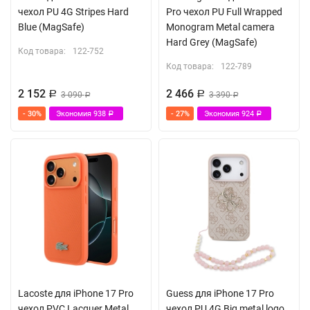
чехол PU 4G Stripes Hard
Pro чехол PU Full Wrapped
Blue (MagSafe)
Monogram Metal camera
Hard Grey (MagSafe)
Код товара:
122-752
Код товара:
122-789
2 152
2 466
Р
3 090
Р
3 390
Р
Р
- 30%
Экономия
938
- 27%
Экономия
924
Р
Р
Lacoste для iPhone 17 Pro
Guess для iPhone 17 Pro
чехол PVC Lacquer Metal
чехол PU 4G Big metal logo