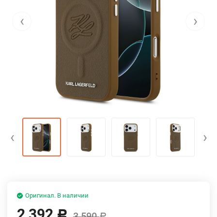
‹
›
‹
›
Оригинал. В наличии
2 392
Р
3 590
Р