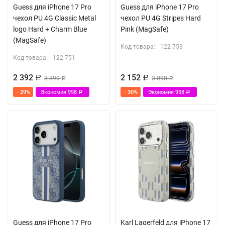
Guess для iPhone 17 Pro
Guess для iPhone 17 Pro
чехол PU 4G Classic Metal
чехол PU 4G Stripes Hard
logo Hard + Charm Blue
Pink (MagSafe)
(MagSafe)
Код товара:
122-753
Код товара:
122-751
2 392
2 152
Р
3 390
Р
3 090
Р
Р
- 29%
Экономия
998
- 30%
Экономия
938
Р
Р
Guess для iPhone 17 Pro
Karl Lagerfeld для iPhone 17