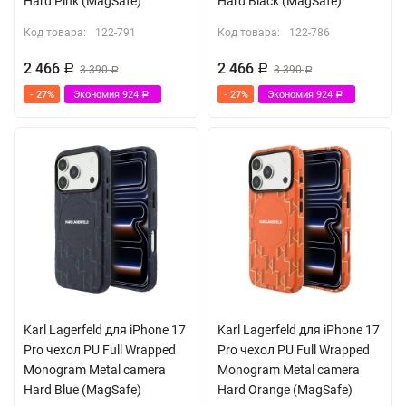
Hard Pink (MagSafe)
Hard Black (MagSafe)
Код товара:
122-791
Код товара:
122-786
2 466
2 466
Р
3 390
Р
3 390
Р
Р
- 27%
Экономия
924
- 27%
Экономия
924
Р
Р
Karl Lagerfeld для iPhone 17
Karl Lagerfeld для iPhone 17
Pro чехол PU Full Wrapped
Pro чехол PU Full Wrapped
Monogram Metal camera
Monogram Metal camera
Hard Blue (MagSafe)
Hard Orange (MagSafe)