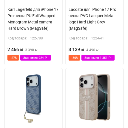
Karl Lagerfeld для iPhone 17
Lacoste для iPhone 17 Pro
Pro чехол PU Full Wrapped
чехол PVC Lacquer Metal
Monogram Metal camera
logo Hard Light Grey
Hard Brown (MagSafe)
(MagSafe)
Код товара:
122-788
Код товара:
122-641
2 466
3 139
Р
3 390
Р
4 490
Р
Р
- 27%
Экономия
924
- 30%
Экономия
1 351
Р
Р