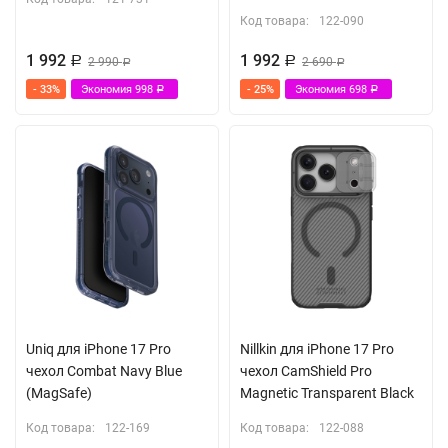
Код товара:
122-090
1 992
1 992
Р
2 990
Р
2 690
Р
Р
- 33%
Экономия
998
- 25%
Экономия
698
Р
Р
Uniq для iPhone 17 Pro
Nillkin для iPhone 17 Pro
чехол Combat Navy Blue
чехол CamShield Pro
(MagSafe)
Magnetic Transparent Black
Код товара:
122-169
Код товара:
122-088