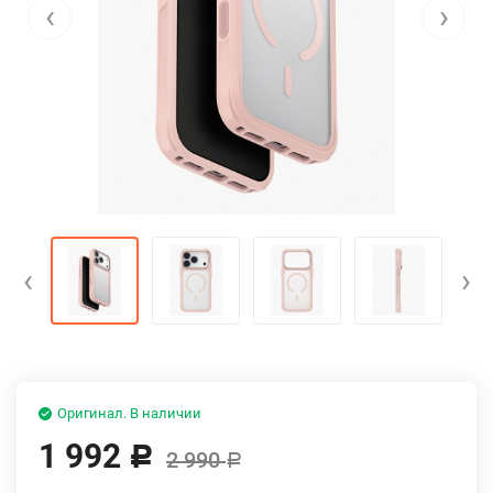
‹
›
‹
›
Оригинал. В наличии
1 992
Р
2 990
Р