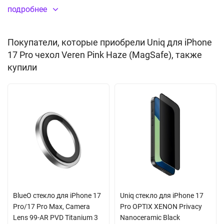
обеспечивают уверенный и комфортный хват. Приподнятые
подробнее
металлические бортики вокруг камеры оберегают объектив от
механических дефектов. Клавиши устройства защищены
Покупатели, которые приобрели Uniq для iPhone
заглушками, интегрированными в чехол - это защищает их от
17 Pro чехол Veren Pink Haze (MagSafe), также
попадания пыли и капель влаги. Толщина кейса не
купили
препятствует nfc сигналу. Благодаря встроенному магниту
MagSafe вы можете использовать другие аксессуары с таким
креплением: картхолдеры, зарядки, держатели. Поставляется
в фирменной подарочной упаковке производителя.
Ударопоглощающий термополиуретан + поликарбонат
Встроенный магнитный модуль MagSafe
Матовая поверхность, не оставляет отпечатков
BlueO стекло для iPhone 17
Uniq стекло для iPhone 17
Pro/17 Pro Max, Camera
Pro OPTIX XENON Privacy
Lens 99-AR PVD Titanium 3
Nanoceramic Black