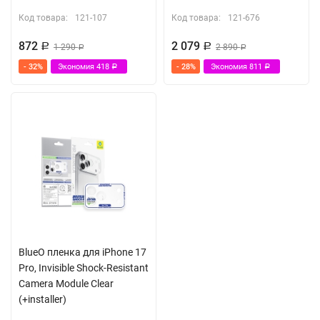
Код товара:
121-107
Код товара:
121-676
872
2 079
Р
1 290
Р
2 890
Р
Р
- 32%
Экономия
418
- 28%
Экономия
811
Р
Р
BlueO пленка для iPhone 17
Pro, Invisible Shock-Resistant
Camera Module Clear
(+installer)