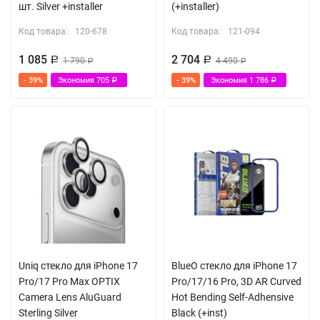
шт. Silver +installer
(+installer)
Код товара:
120-678
Код товара:
121-094
1 085
2 704
Р
1 790
Р
4 490
Р
Р
- 39%
Экономия
705
- 39%
Экономия
1 786
Р
Р
Uniq стекло для iPhone 17
BlueO стекло для iPhone 17
Pro/17 Pro Max OPTIX
Pro/17/16 Pro, 3D AR Curved
Camera Lens AluGuard
Hot Bending Self-Adhensive
Sterling Silver
Black (+inst)