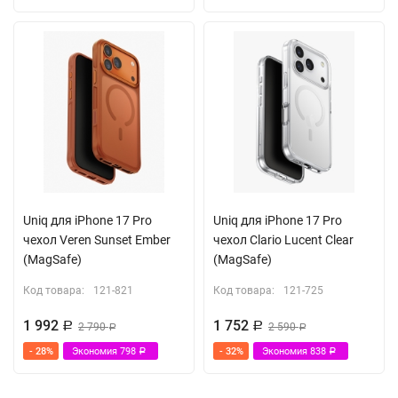
Uniq для iPhone 17 Pro
Uniq для iPhone 17 Pro
чехол Veren Sunset Ember
чехол Clario Lucent Clear
(MagSafe)
(MagSafe)
Код товара:
121-821
Код товара:
121-725
1 992
1 752
Р
2 790
Р
2 590
Р
Р
- 28%
Экономия
798
- 32%
Экономия
838
Р
Р