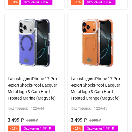
- 31%
Экономия
858
- 33%
Экономия
998
Р
Р
Lacoste для iPhone 17 Pro
Lacoste для iPhone 17 Pro
чехол ShockProof Lacquer
чехол ShockProof Lacquer
Metal logo & Cam Hard
Metal logo & Cam Hard
Frosted Marine (MagSafe)
Frosted Orange (MagSafe)
Код товара:
122-644
Код товара:
122-645
3 499
3 499
Р
4 990
Р
4 990
Р
Р
- 29%
Экономия
1 491
- 29%
Экономия
1 491
Р
Р