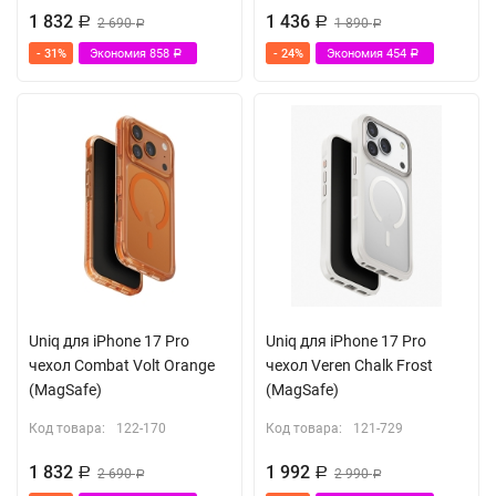
1 832
1 436
Р
2 690
Р
1 890
Р
Р
- 31%
Экономия
858
- 24%
Экономия
454
Р
Р
Uniq для iPhone 17 Pro
Uniq для iPhone 17 Pro
чехол Combat Volt Orange
чехол Veren Chalk Frost
(MagSafe)
(MagSafe)
Код товара:
122-170
Код товара:
121-729
1 832
1 992
Р
2 690
Р
2 990
Р
Р