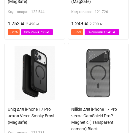
(MagSafe)
(MagSafe)
Код товара:
122-544
Код товара:
121-726
1 752
1 249
Р
2 490
Р
2 790
Р
Р
- 29%
Экономия
738
- 55%
Экономия
1 541
Р
Р
Uniq для iPhone 17 Pro
Nillkin для iPhone 17 Pro
чехол Veren Smoky Frost
чехол CamShield ProP
(MagSafe)
Magnetic (Transparent
camera) Black
Код товара:
121-731