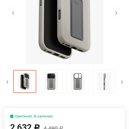
‹
›
‹
›
Оригинал. В наличии
2 632
Р
4 490
Р