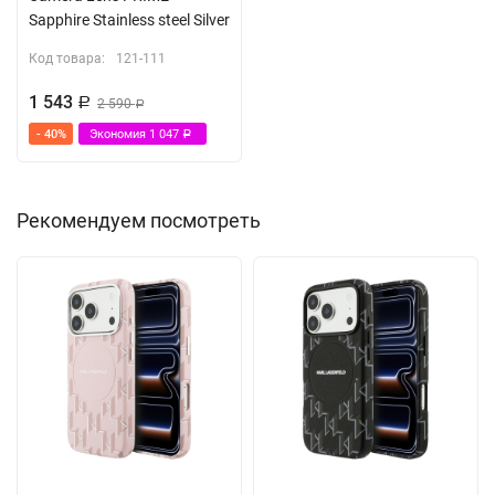
Sapphire Stainless steel Silver
Код товара:
121-111
1 543
Р
2 590
Р
- 40%
Экономия
1 047
Р
Рекомендуем посмотреть