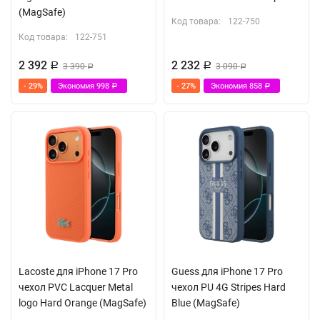
(MagSafe)
Код товара:
122-750
Код товара:
122-751
2 392
2 232
Р
3 390
Р
3 090
Р
Р
- 29%
Экономия
998
- 27%
Экономия
858
Р
Р
Lacoste для iPhone 17 Pro
Guess для iPhone 17 Pro
чехол PVC Lacquer Metal
чехол PU 4G Stripes Hard
logo Hard Orange (MagSafe)
Blue (MagSafe)