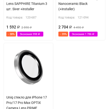
Lens SAPPHIRE Titanium 3
Nanoceramic Black
шт. Siver +installer
(+installer)
Код товара:
120-687
Код товара:
121-094
1 592
2 704
Р
2 590
Р
4 490
Р
Р
- 38%
Экономия
998
- 39%
Экономия
1 786
Р
Р
Uniq стекло для iPhone 17
Pro/17 Pro Max OPTIX
Camera Lens PRIME