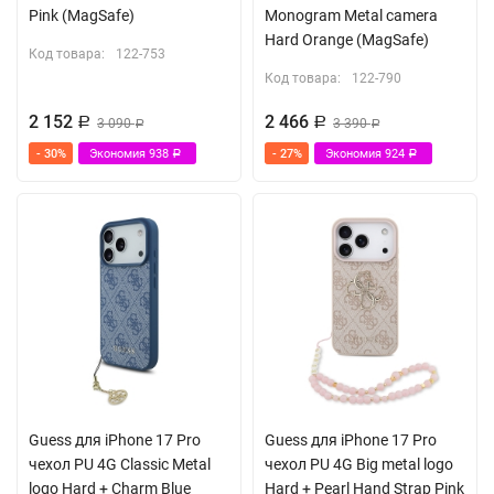
Pink (MagSafe)
Monogram Metal camera
Hard Orange (MagSafe)
Код товара:
122-753
Код товара:
122-790
2 152
2 466
Р
3 090
Р
3 390
Р
Р
- 30%
Экономия
938
- 27%
Экономия
924
Р
Р
Guess для iPhone 17 Pro
Guess для iPhone 17 Pro
чехол PU 4G Classic Metal
чехол PU 4G Big metal logo
logo Hard + Charm Blue
Hard + Pearl Hand Strap Pink