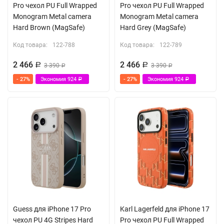
Pro чехол PU Full Wrapped
Pro чехол PU Full Wrapped
Monogram Metal camera
Monogram Metal camera
Hard Brown (MagSafe)
Hard Grey (MagSafe)
Код товара:
122-788
Код товара:
122-789
2 466
2 466
Р
3 390
Р
3 390
Р
Р
- 27%
Экономия
924
- 27%
Экономия
924
Р
Р
Guess для iPhone 17 Pro
Karl Lagerfeld для iPhone 17
чехол PU 4G Stripes Hard
Pro чехол PU Full Wrapped