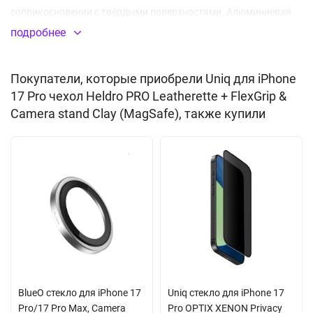
соприкосновении с твёрдыми поверхностями. Алюминиевая
защитная рамка вокруг камер предотвращает появление
подробнее
царапин на объективах, откидной механизм позволяет
использовать её как подставку для телефона. Боковые
Покупатели, которые приобрели Uniq для iPhone
клавиши защищены алюминиевыми заглушками,
17 Pro чехол Heldro PRO Leatherette + FlexGrip &
интегрированными в чехол - это защищает их от попадания
Camera stand Clay (MagSafe), также купили
пыли и капель влаги. Все отверстия идеально соответствуют
разъемам и элементам управления. Совместим с магнитной
беспроводной зарядкой MagClick за счет встроенных магнитов
MagSafe, а также с любыми другими аксессуарами, которые
поддерживают данную функцию. Поставляется в
оригинальной подарочной упаковке производителя.
Встроенный магнитный модуль MagSafe
Ремешок-крепление FlexGrip
Встроенная подставка
BlueO стекло для iPhone 17
Uniq стекло для iPhone 17
Pro/17 Pro Max, Camera
Pro OPTIX XENON Privacy