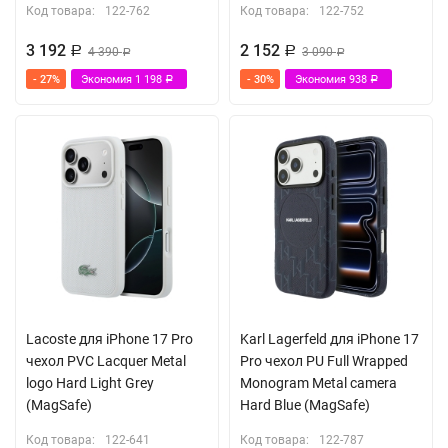
Код товара:
122-762
Код товара:
122-752
3 192
2 152
Р
4 390
Р
3 090
Р
Р
- 27%
Экономия
1 198
- 30%
Экономия
938
Р
Р
Lacoste для iPhone 17 Pro
Karl Lagerfeld для iPhone 17
чехол PVC Lacquer Metal
Pro чехол PU Full Wrapped
logo Hard Light Grey
Monogram Metal camera
(MagSafe)
Hard Blue (MagSafe)
Код товара:
122-641
Код товара:
122-787