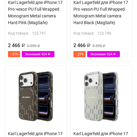
Karl Lagerfeld для iPhone 17
Karl Lagerfeld для iPhone 17
Pro чехол PU Full Wrapped
Pro чехол PU Full Wrapped
Monogram Metal camera
Monogram Metal camera
Hard Pink (MagSafe)
Hard Black (MagSafe)
Код товара:
122-791
Код товара:
122-786
2 466
2 466
Р
3 390
Р
3 390
Р
Р
- 27%
Экономия
924
- 27%
Экономия
924
Р
Р
Karl Lagerfeld для iPhone 17
Karl Lagerfeld для iPhone 17