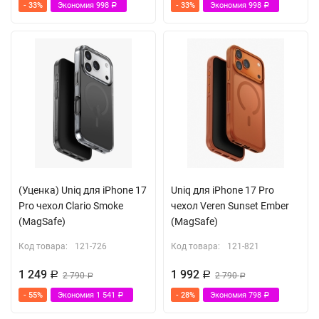
- 33%
Экономия
998
- 33%
Экономия
998
Р
Р
(Уценка) Uniq для iPhone 17
Uniq для iPhone 17 Pro
Pro чехол Clario Smoke
чехол Veren Sunset Ember
(MagSafe)
(MagSafe)
Код товара:
121-726
Код товара:
121-821
1 249
1 992
Р
2 790
Р
2 790
Р
Р
- 55%
Экономия
1 541
- 28%
Экономия
798
Р
Р