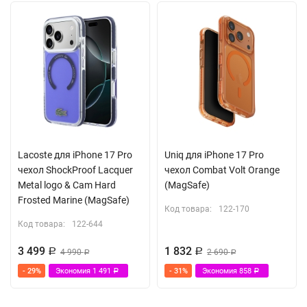
Lacoste для iPhone 17 Pro
Uniq для iPhone 17 Pro
чехол ShockProof Lacquer
чехол Combat Volt Orange
Metal logo & Cam Hard
(MagSafe)
Frosted Marine (MagSafe)
Код товара:
122-170
Код товара:
122-644
3 499
1 832
Р
4 990
Р
2 690
Р
Р
- 29%
Экономия
1 491
- 31%
Экономия
858
Р
Р