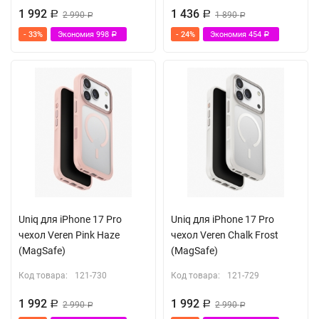
1 992
1 436
Р
2 990
Р
1 890
Р
Р
- 33%
Экономия
998
- 24%
Экономия
454
Р
Р
Uniq для iPhone 17 Pro
Uniq для iPhone 17 Pro
чехол Veren Pink Haze
чехол Veren Chalk Frost
(MagSafe)
(MagSafe)
Код товара:
121-730
Код товара:
121-729
1 992
1 992
Р
2 990
Р
2 990
Р
Р