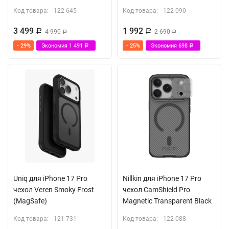
Код товара:
122-645
Код товара:
122-090
3 499
1 992
Р
4 990
Р
2 690
Р
Р
- 29%
Экономия
1 491
- 25%
Экономия
698
Р
Р
Uniq для iPhone 17 Pro
Nillkin для iPhone 17 Pro
чехол Veren Smoky Frost
чехол CamShield Pro
(MagSafe)
Magnetic Transparent Black
Код товара:
121-731
Код товара:
122-088