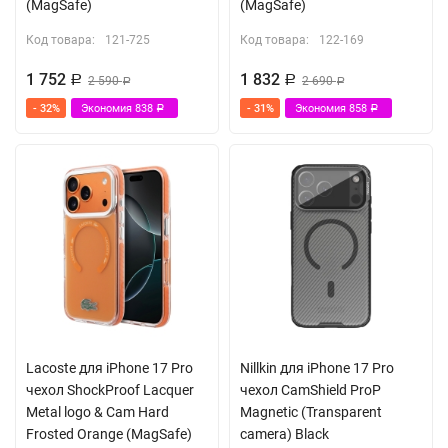
(MagSafe)
(MagSafe)
Код товара:
121-725
Код товара:
122-169
1 752
1 832
Р
2 590
Р
2 690
Р
Р
- 32%
Экономия
838
- 31%
Экономия
858
Р
Р
Lacoste для iPhone 17 Pro
Nillkin для iPhone 17 Pro
чехол ShockProof Lacquer
чехол CamShield ProP
Metal logo & Cam Hard
Magnetic (Transparent
Frosted Orange (MagSafe)
camera) Black