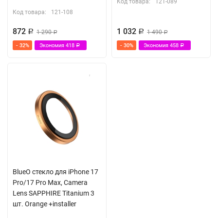
Код товара:
121-089
Код товара:
121-108
872
1 032
Р
1 290
Р
1 490
Р
Р
- 32%
Экономия
418
- 30%
Экономия
458
Р
Р
BlueO стекло для iPhone 17
Pro/17 Pro Max, Camera
Lens SAPPHIRE Titanium 3
шт. Orange +installer