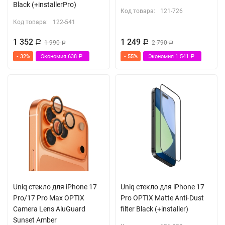
Black (+installerPro)
Код товара:
121-726
Код товара:
122-541
1 352
1 249
Р
1 990
Р
2 790
Р
Р
- 32%
Экономия
638
- 55%
Экономия
1 541
Р
Р
Uniq стекло для iPhone 17
Uniq стекло для iPhone 17
Pro/17 Pro Max OPTIX
Pro OPTIX Matte Anti-Dust
Camera Lens AluGuard
filter Black (+installer)
Sunset Amber