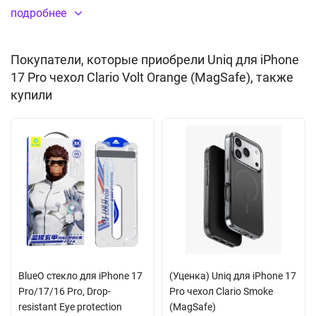
Приподнятые бортики вокруг экрана и камеры защищают
подробнее
дисплей и объектив. Боковые клавиши дублируются
встроенными заглушками, которые предотвращают
Покупатели, которые приобрели Uniq для iPhone
попадание внутрь частиц мусора и капель влаги. Все
17 Pro чехол Clario Volt Orange (MagSafe), также
отверстия для разъемов, микрофона и камеры выполнены
купили
точно и аккуратно. Толщина кейса не препятствует nfc
сигналу. Благодаря встроенному магниту MagSafe вы сможете
легко подключить беспроводную зарядку, картхолдер и другие
аксессуары с таким креплением. Стильный дизайн дополнен
алюминиевой рамкой для объектива камеры и боковыми
накладками. Поставляется в фирменной подарочной упаковке
производителя.
Ударопрочный
Встроенный магнитный модуль MagSafe
BlueO стекло для iPhone 17
(Уценка) Uniq для iPhone 17
Не желтеет со временем
Pro/17/16 Pro, Drop-
Pro чехол Clario Smoke
resistant Eye protection
(MagSafe)