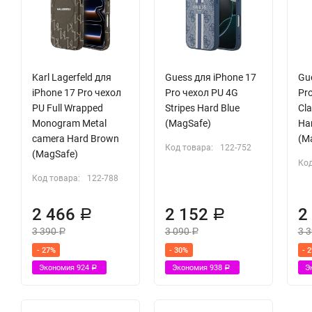
Karl Lagerfeld для
Guess для iPhone 17
Gu
iPhone 17 Pro чехол
Pro чехол PU 4G
Pr
PU Full Wrapped
Stripes Hard Blue
Cla
Monogram Metal
(MagSafe)
Ha
camera Hard Brown
(M
Код товара:
122-752
(MagSafe)
Код
Код товара:
122-788
2 466
2 152
2
Р
Р
3 390
3 090
3 
Р
Р
- 27%
- 30%
- 
Экономия
924
Экономия
938
Э
Р
Р