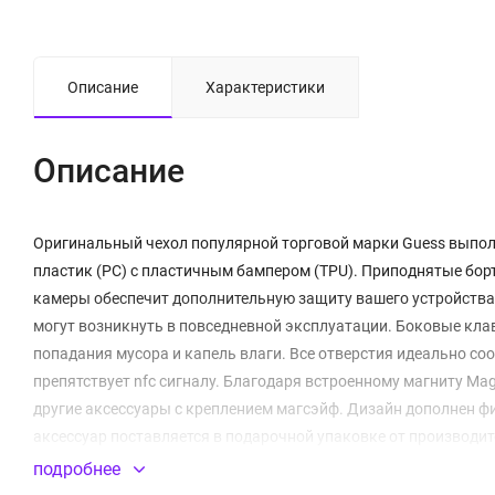
Описание
Характеристики
Описание
Оригинальный чехол популярной торговой марки Guess выполне
пластик (PC) с пластичным бампером (TPU). Приподнятые бо
камеры обеспечит дополнительную защиту вашего устройства. 
могут возникнуть в повседневной эксплуатации. Боковые к
попадания мусора и капель влаги. Все отверстия идеально со
препятствует nfc сигналу. Благодаря встроенному магниту Ma
другие аксессуары с креплением магсэйф. Дизайн дополнен 
аксессуар поставляется в подарочной упаковке от производит
подробнее
Встроенный магнитный модуль MagSafe