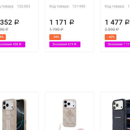
 товара:
122-063
Код товара:
121-990
Код товара:
1
 352
1 171
1 477
Р
Р
790
1 790
2 590
Р
Р
Р
24%
- 34%
- 42%
кономия
438
Экономия
619
Экономия
1 1
Р
Р