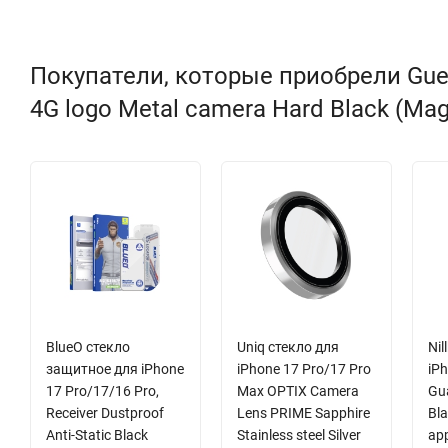
Покупатели, которые приобрели Guess
4G logo Metal camera Hard Black (Ma
BlueO стекло
Uniq стекло для
Nil
защитное для iPhone
iPhone 17 Pro/17 Pro
iPh
17 Pro/17/16 Pro,
Max OPTIX Camera
Gua
Receiver Dustproof
Lens PRIME Sapphire
Bla
Anti-Static Black
Stainless steel Silver
app