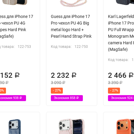
ess для iPhone 17
Guess для iPhone 17
Karl Lagerfel
o чехол PU 4G
Pro чехол PU 4G Big
iPhone 17 Pr
ipes Hard Pink
metal logo Hard +
PU Full Wrap
agSafe)
Pearl Hand Strap Pink
Monogram Me
camera Hard 
 товара:
122-753
Код товара:
122-750
(MagSafe)
Код товара:
1
 152
2 232
2 466
Р
Р
090
3 090
3 390
Р
Р
Р
30%
- 27%
- 27%
кономия
938
Экономия
858
Экономия
924
Р
Р