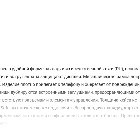
н в удобной форме накладки из искусственной кожи (PU); основа 
ртики вокруг экрана защищают дисплей. Металлическая рамка вок
Изделие плотно прилегает к телефону и оберегает от повреждений
лавиши дублируются встроенными заглушками, предохраняющими от
ответствуют разъемам и элементам управления. Толщина кейса не
gSafe вы сможете легко подключить беспроводную зарядку, картхо
фирменным логотипом и перфорацией в стилистике бренда. Предст
еля.