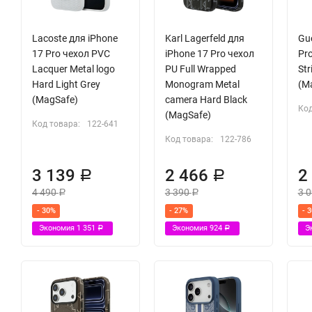
Lacoste для iPhone
Karl Lagerfeld для
Gu
17 Pro чехол PVC
iPhone 17 Pro чехол
Pr
Lacquer Metal logo
PU Full Wrapped
Str
Hard Light Grey
Monogram Metal
(M
(MagSafe)
camera Hard Black
Код
(MagSafe)
Код товара:
122-641
Код товара:
122-786
3 139
2 466
2
Р
Р
4 490
3 390
3 
Р
Р
- 30%
- 27%
- 
Экономия
1 351
Экономия
924
Э
Р
Р