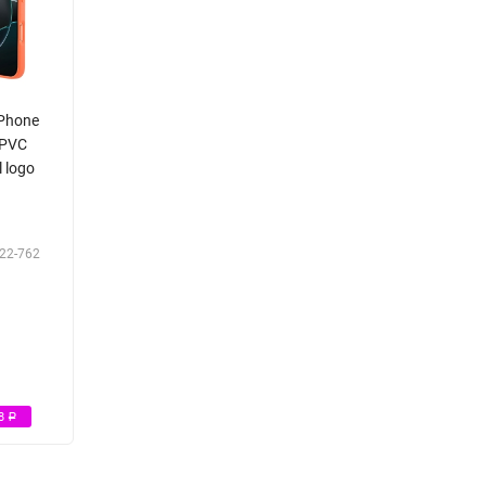
iPhone
 PVC
 logo
22-762
Р
98
Р