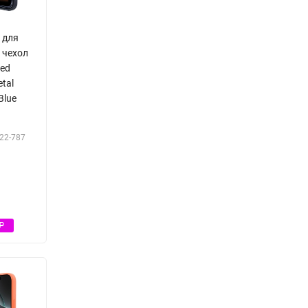
d для
o чехол
ped
tal
Blue
22-787
Р
Р