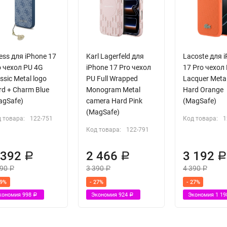
ess для iPhone 17
Karl Lagerfeld для
Lacoste для 
o чехол PU 4G
iPhone 17 Pro чехол
17 Pro чехол
ssic Metal logo
PU Full Wrapped
Lacquer Metal
rd + Charm Blue
Monogram Metal
Hard Orange
agSafe)
camera Hard Pink
(MagSafe)
(MagSafe)
 товара:
122-751
Код товара:
1
Код товара:
122-791
 392
2 466
3 192
Р
Р
390
3 390
4 390
Р
Р
Р
29%
- 27%
- 27%
кономия
998
Экономия
924
Экономия
1 1
Р
Р