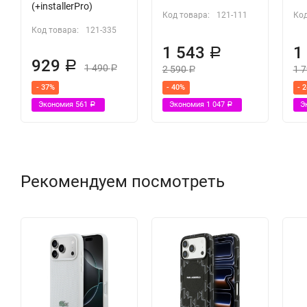
(+installerPro)
Код товара:
121-111
Код
Код товара:
121-335
1 543
1
Р
929
Р
1 490
2 590
1 
Р
Р
- 37%
- 40%
- 
Экономия
561
Экономия
1 047
Э
Р
Р
Рекомендуем посмотреть