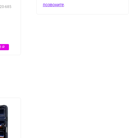
позвоните
.
20-685
Р
13
Р