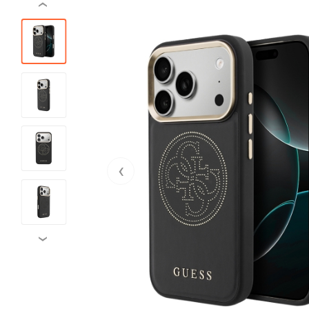
‹
‹
›