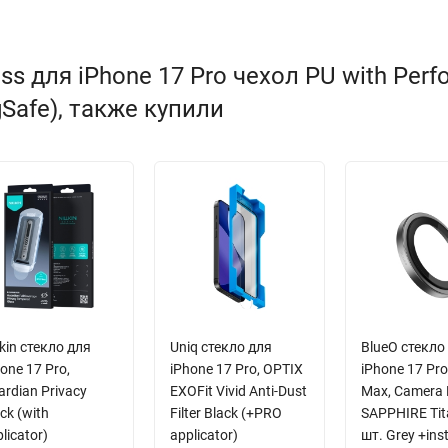
 для iPhone 17 Pro чехол PU with Perfo
gSafe), также купили
lkin стекло для
Uniq стекло для
BlueO стекло
one 17 Pro,
iPhone 17 Pro, OPTIX
iPhone 17 Pr
rdian Privacy
EXOFit Vivid Anti-Dust
Max, Camera 
ck (with
Filter Black (+PRO
SAPPHIRE Tit
licator)
applicator)
шт. Grey +inst