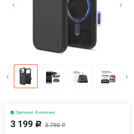
‹
›
‹
›
Оригинал. В наличии
3 199
Р
5 790
Р