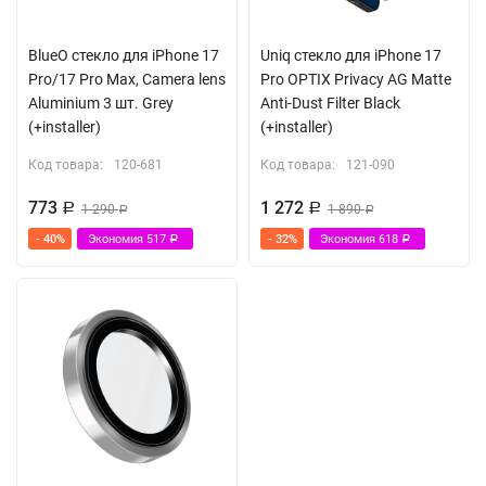
в оригинальной подарочной упаковке.
BlueO стекло для iPhone 17
Uniq стекло для iPhone 17
Ударопрочный
Pro/17 Pro Max, Camera lens
Pro OPTIX Privacy AG Matte
Aluminium 3 шт. Grey
Anti-Dust Filter Black
Не скользит в руках
(+installer)
(+installer)
Внутренняя поверхность из микрофибры
Код товара:
120-681
Код товара:
121-090
Встроенный магнитный модуль MagSafe
773
1 272
Р
1 290
Р
1 890
Р
Р
- 40%
Экономия
517
- 32%
Экономия
618
Р
Р