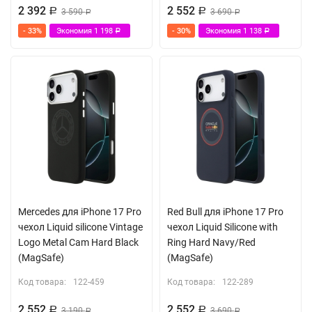
2 392
2 552
Р
3 590
Р
3 690
Р
Р
- 33%
Экономия
1 198
- 30%
Экономия
1 138
Р
Р
Mercedes для iPhone 17 Pro
Red Bull для iPhone 17 Pro
чехол Liquid silicone Vintage
чехол Liquid Silicone with
Logo Metal Cam Hard Black
Ring Hard Navy/Red
(MagSafe)
(MagSafe)
Код товара:
122-459
Код товара:
122-289
2 552
2 552
Р
3 190
Р
3 690
Р
Р