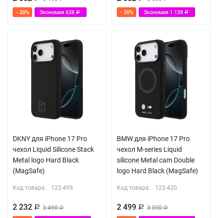
- 20%
Экономия
638
- 30%
Экономия
1 138
Р
Р
DKNY для iPhone 17 Pro
BMW для iPhone 17 Pro
чехол Liquid Silicone Stack
чехол M-series Liquid
Metal logo Hard Black
silicone Metal cam Double
(MagSafe)
logo Hard Black (MagSafe)
Код товара:
122-499
Код товара:
122-420
2 232
2 499
Р
3 490
Р
3 590
Р
Р