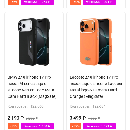
- 36%
Экономия
1 258
- 30%
Экономия
1 091
Р
Р
BMW для iPhone 17 Pro
Lacoste для iPhone 17 Pro
чехол M-series Liquid
чехол Liquid silicone Lacquer
silicone Vertical logo Metal
Metal logo & Camera Hard
Cam Hard Black (MagSafe)
Orange (MagSafe)
Код товара:
122-560
Код товара:
122-634
2 190
3 499
Р
3 290
Р
4 990
Р
Р
- 33%
Экономия
1 100
- 29%
Экономия
1 491
Р
Р