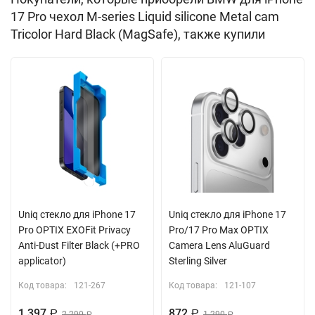
разъемам и элементам управления. Толщина кейса не
17 Pro чехол M-series Liquid silicone Metal cam
препятствует nfc сигналу. Благодаря встроенному магниту
Tricolor Hard Black (MagSafe), также купили
MagSafe вы сможете легко подключить беспроводную
зарядку, картхолдеры и другие аксессуары с креплением
магсэйф. Поставляется в фирменной подарочной упаковке
производителя CG Mobile.
Встроенный магнитный модуль MagSafe
Uniq стекло для iPhone 17
Uniq стекло для iPhone 17
Pro OPTIX EXOFit Privacy
Pro/17 Pro Max OPTIX
Anti-Dust Filter Black (+PRO
Camera Lens AluGuard
applicator)
Sterling Silver
Код товара:
121-267
Код товара:
121-107
1 397
872
Р
2 290
Р
1 290
Р
Р