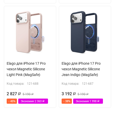
Elago для iPhone 17 Pro
Elago для iPhone 17 Pro
чехол Magnetic Silicone
чехол Magnetic Silicone
Light Pink (MagSafe)
Jean Indigo (MagSafe)
Код товара:
121-688
Код товара:
121-687
2 827
3 192
Р
5 190
Р
5 190
Р
Р
- 45%
Экономия
2 363
- 38%
Экономия
1 998
Р
Р