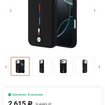
‹
›
‹
›
Оригинал. В наличии
2 615
Р
3 690
Р