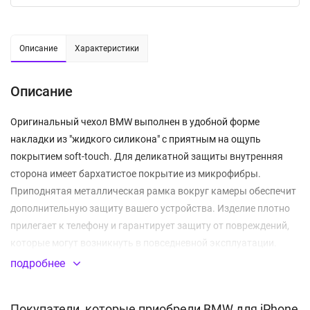
Описание
Характеристики
Описание
Оригинальный чехол BMW выполнен в удобной форме
накладки из "жидкого силикона" с приятным на ощупь
покрытием soft-touch. Для деликатной защиты внутренняя
сторона имеет бархатистое покрытие из микрофибры.
Приподнятая металлическая рамка вокруг камеры обеспечит
дополнительную защиту вашего устройства. Изделие плотно
прилегает к телефону и гарантирует защиту от повреждений,
которые могут возникнуть в повседневной эксплуатации.
Боковые клавиши дублируются встроенными заглушками,
подробнее
предохраняющими от попадания загрязнений, частиц пыли и
капель влаги. Все отверстия идеально соответствуют
Покупатели, которые приобрели BMW для iPhone