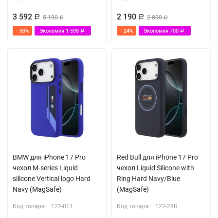
3 592
2 190
Р
5 190
Р
2 890
Р
Р
- 30%
Экономия
1 598
- 24%
Экономия
700
Р
Р
BMW для iPhone 17 Pro
Red Bull для iPhone 17 Pro
чехол M-series Liquid
чехол Liquid Silicone with
silicone Vertical logo Hard
Ring Hard Navy/Blue
Navy (MagSafe)
(MagSafe)
Код товара:
122-011
Код товара:
122-288