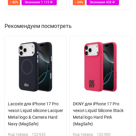
- 42%
Экономия
1 113
- 24%
Экономия
438
Р
Р
Рекомендуем посмотреть
Lacoste для iPhone 17 Pro
DKNY для iPhone 17 Pro
чехол Liquid silicone Lacquer
чехол Liquid Silicone Stack
Metal logo & Camera Hard
Metal logo Hard Pink
Navy (MagSafe)
(MagSafe)
Код товара:
122-633
Код товара:
122-500