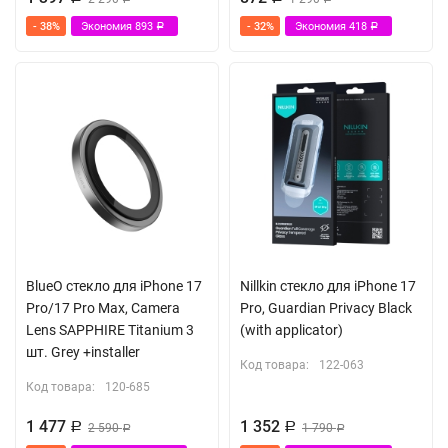
- 38%
Экономия
893
- 32%
Экономия
418
Р
Р
BlueO стекло для iPhone 17
Nillkin стекло для iPhone 17
Pro/17 Pro Max, Camera
Pro, Guardian Privacy Black
Lens SAPPHIRE Titanium 3
(with applicator)
шт. Grey +installer
Код товара:
122-063
Код товара:
120-685
1 477
1 352
Р
2 590
Р
1 790
Р
Р