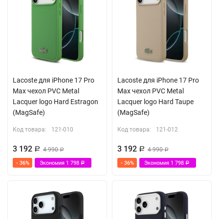
Lacoste для iPhone 17 Pro
Lacoste для iPhone 17 Pro
Max чехол PVC Metal
Max чехол PVC Metal
Lacquer logo Hard Estragon
Lacquer logo Hard Taupe
(MagSafe)
(MagSafe)
Код товара:
121-010
Код товара:
121-012
3 192
3 192
Р
4 990
Р
4 990
Р
Р
- 36%
Экономия
1 798
- 36%
Экономия
1 798
Р
Р