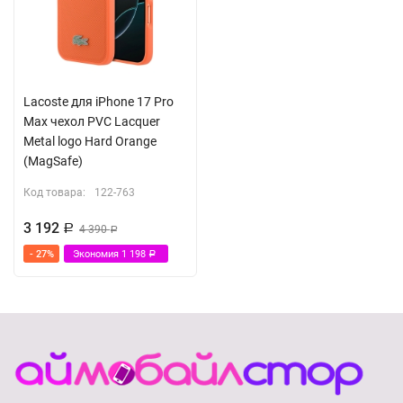
Lacoste для iPhone 17 Pro
Max чехол PVC Lacquer
Metal logo Hard Orange
(MagSafe)
Код товара:
122-763
3 192
Р
4 390
Р
- 27%
Экономия
1 198
Р