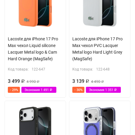
Lacoste для iPhone 17 Pro
Lacoste для iPhone 17 Pro
Max чехол Liquid silicone
Max чехол PVC Lacquer
Lacquer Metal logo & Cam
Metal logo Hard Light Grey
Hard Orange (MagSafe)
(MagSafe)
Код товара:
122-647
Код товара:
122-648
3 499
3 139
Р
4 990
Р
4 490
Р
Р
- 29%
Экономия
1 491
- 30%
Экономия
1 351
Р
Р