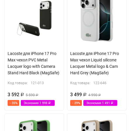
Lacoste для iPhone 17 Pro
Lacoste для iPhone 17 Pro
Max чехол PVC Metal
Max чехол Liquid silicone
Lacquer logo with Camera
Lacquer Metal logo & Cam
Stand Hard Black (MagSafe)
Hard Grey (MagSafe)
Код товара:
121-013
Код товара:
122-646
3 592
3 499
Р
5 590
Р
4 990
Р
Р
- 35%
Экономия
1 998
- 29%
Экономия
1 491
Р
Р