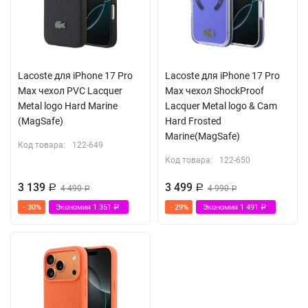
Lacoste для iPhone 17 Pro
Lacoste для iPhone 17 Pro
Max чехол PVC Lacquer
Max чехол ShockProof
Metal logo Hard Marine
Lacquer Metal logo & Cam
(MagSafe)
Hard Frosted
Marine(MagSafe)
Код товара:
122-649
Код товара:
122-650
3 139
3 499
Р
4 490
Р
4 990
Р
Р
- 30%
Экономия
1 351
- 29%
Экономия
1 491
Р
Р