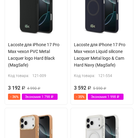
Lacoste для iPhone 17 Pro
Lacoste для iPhone 17 Pro
Max чехол PVC Metal
Max чехол Liquid silicone
Lacquer logo Hard Black
Lacquer Metal logo & Cam
(MagSafe)
Hard Navy (MagSafe)
Код товара:
121-009
Код товара:
121-554
3 192
3 592
Р
4 990
Р
5 590
Р
Р
- 36%
Экономия
1 798
- 35%
Экономия
1 998
Р
Р