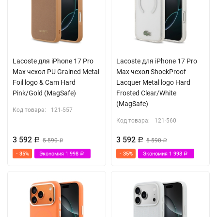
Lacoste для iPhone 17 Pro
Lacoste для iPhone 17 Pro
Max чехол PU Grained Metal
Max чехол ShockProof
Foil logo & Cam Hard
Lacquer Metal logo Hard
Pink/Gold (MagSafe)
Frosted Clear/White
(MagSafe)
Код товара:
121-557
Код товара:
121-560
3 592
3 592
Р
5 590
Р
5 590
Р
Р
- 35%
Экономия
1 998
- 35%
Экономия
1 998
Р
Р