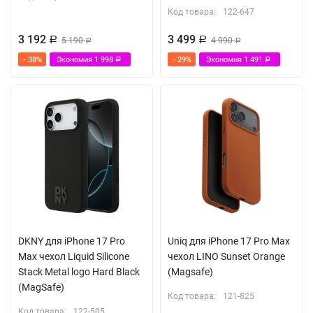
Код товара:
122-647
3 192
3 499
Р
5 190
Р
4 990
Р
Р
- 38%
Экономия
1 998
- 29%
Экономия
1 491
Р
Р
DKNY для iPhone 17 Pro
Uniq для iPhone 17 Pro Max
Max чехол Liquid Silicone
чехол LINO Sunset Orange
Stack Metal logo Hard Black
(Magsafe)
(MagSafe)
Код товара:
121-825
Код товара:
122-505