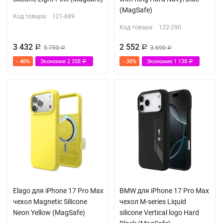
(MagSafe)
Код товара:
121-689
Код товара:
122-290
3 432
2 552
Р
5 790
Р
3 690
Р
Р
- 40%
Экономия
2 358
- 30%
Экономия
1 138
Р
Р
Elago для iPhone 17 Pro Max
BMW для iPhone 17 Pro Max
чехол Magnetic Silicone
чехол M-series Liquid
Neon Yellow (MagSafe)
silicone Vertical logo Hard