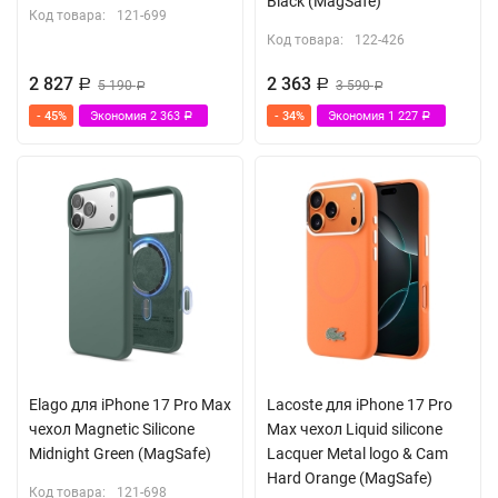
Black (MagSafe)
Код товара:
121-699
Код товара:
122-426
2 827
2 363
Р
5 190
Р
3 590
Р
Р
- 45%
Экономия
2 363
- 34%
Экономия
1 227
Р
Р
Elago для iPhone 17 Pro Max
Lacoste для iPhone 17 Pro
чехол Magnetic Silicone
Max чехол Liquid silicone
Midnight Green (MagSafe)
Lacquer Metal logo & Cam
Hard Orange (MagSafe)
Код товара:
121-698