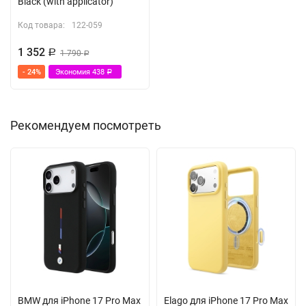
Black (with applicator)
Код товара:
122-059
1 352
Р
1 790
Р
- 24%
Экономия
438
Р
Рекомендуем посмотреть
BMW для iPhone 17 Pro Max
Elago для iPhone 17 Pro Max