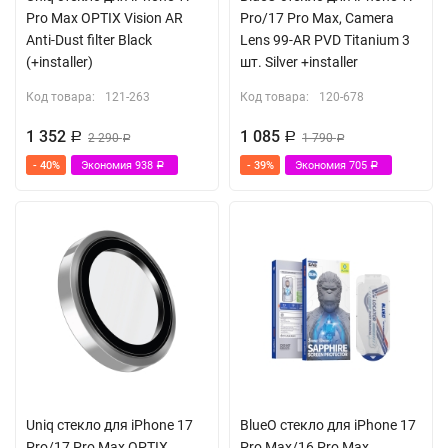
Pro Max OPTIX Vision AR
Pro/17 Pro Max, Camera
Anti-Dust filter Black
Lens 99-AR PVD Titanium 3
(+installer)
шт. Silver +installer
Код товара:
121-263
Код товара:
120-678
1 352
1 085
Р
2 290
Р
1 790
Р
Р
- 40%
Экономия
938
- 39%
Экономия
705
Р
Р
Uniq стекло для iPhone 17
BlueO стекло для iPhone 17
Pro/17 Pro Max OPTIX
Pro Max/16 Pro Max,