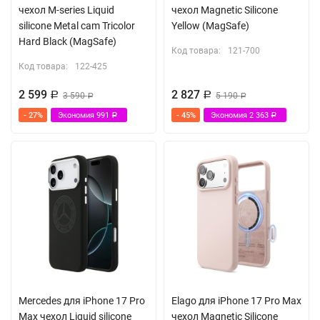
чехол M-series Liquid
чехол Magnetic Silicone
silicone Metal cam Tricolor
Yellow (MagSafe)
Hard Black (MagSafe)
Код товара:
121-700
Код товара:
122-425
2 599
2 827
Р
3 590
Р
5 190
Р
Р
- 27%
Экономия
991
- 45%
Экономия
2 363
Р
Р
Mercedes для iPhone 17 Pro
Elago для iPhone 17 Pro Max
Max чехол Liquid silicone
чехол Magnetic Silicone