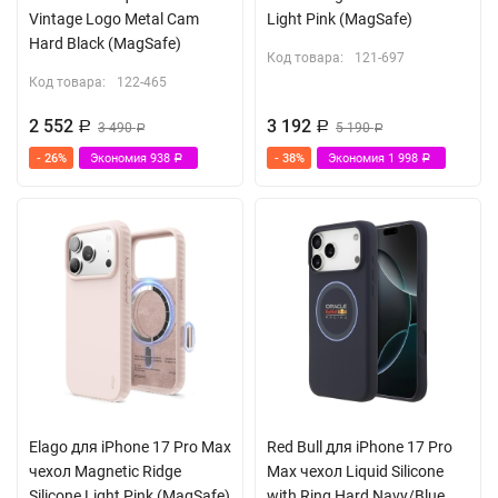
Vintage Logo Metal Cam
Light Pink (MagSafe)
Hard Black (MagSafe)
Код товара:
121-697
Код товара:
122-465
2 552
3 192
Р
3 490
Р
5 190
Р
Р
- 26%
Экономия
938
- 38%
Экономия
1 998
Р
Р
Elago для iPhone 17 Pro Max
Red Bull для iPhone 17 Pro
чехол Magnetic Ridge
Max чехол Liquid Silicone
Silicone Light Pink (MagSafe)
with Ring Hard Navy/Blue