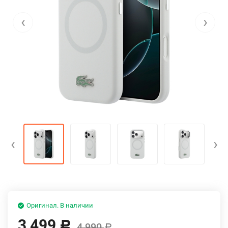
‹
›
‹
›
Оригинал. В наличии
3 499
Р
4 990
Р