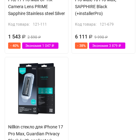
Camera Lens PRIME
SAPPHIRE Black
Sapphire Stainless steel Silver
(+installerPro)
Код товара:
121-111
Код товара:
121-679
1 543
6 111
Р
2 590
Р
9 990
Р
Р
- 40%
Экономия
1 047
- 38%
Экономия
3 879
Р
Р
Nillkin стекло для iPhone 17
Pro Max, Guardian Privacy