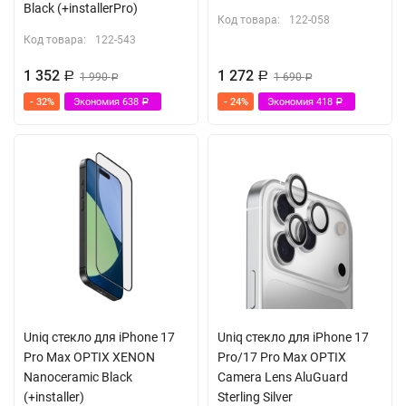
Black (+installerPro)
Код товара:
122-058
Код товара:
122-543
1 352
1 272
Р
1 990
Р
1 690
Р
Р
- 32%
Экономия
638
- 24%
Экономия
418
Р
Р
Uniq стекло для iPhone 17
Uniq стекло для iPhone 17
Pro Max OPTIX XENON
Pro/17 Pro Max OPTIX
Nanoceramic Black
Camera Lens AluGuard
(+installer)
Sterling Silver