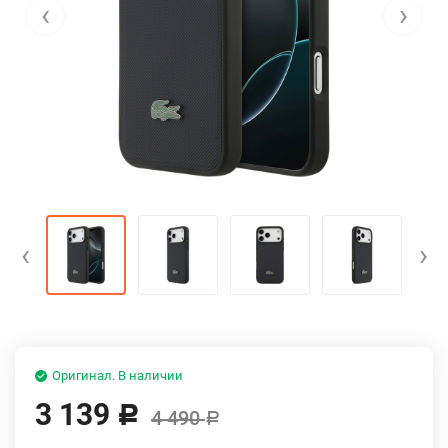
‹
›
‹
›
Оригинал. В наличии
3 139
Р
4 490
Р