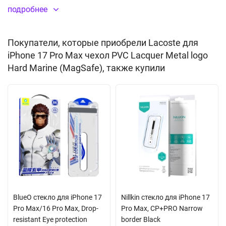
влаги. Все отверстия идеально соответствуют разъемам и
подробнее
элементам управления. Толщина кейса не препятствует nfc
сигналу. Благодаря встроенному магниту MagSafe вы сможете
Покупатели, которые приобрели Lacoste для
легко подключить беспроводную зарядку, картхолдер и другие
iPhone 17 Pro Max чехол PVC Lacquer Metal logo
аксессуары с креплением магсэйф. Дизайн дополнен
Hard Marine (MagSafe), также купили
фирменным металлическим логотипом. Поставляется в
оригинальной подарочной упаковке CG Mobile.
Встроенный магнитный модуль MagSafe
BlueO стекло для iPhone 17
Nillkin стекло для iPhone 17
Pro Max/16 Pro Max, Drop-
Pro Max, CP+PRO Narrow
resistant Eye protection
border Black