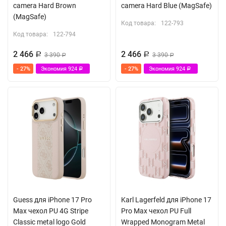
camera Hard Brown
camera Hard Blue (MagSafe)
(MagSafe)
Код товара:
122-793
Код товара:
122-794
2 466
2 466
Р
3 390
Р
3 390
Р
Р
- 27%
Экономия
924
- 27%
Экономия
924
Р
Р
Guess для iPhone 17 Pro
Karl Lagerfeld для iPhone 17
Max чехол PU 4G Stripe
Pro Max чехол PU Full
Classic metal logo Gold
Wrapped Monogram Metal