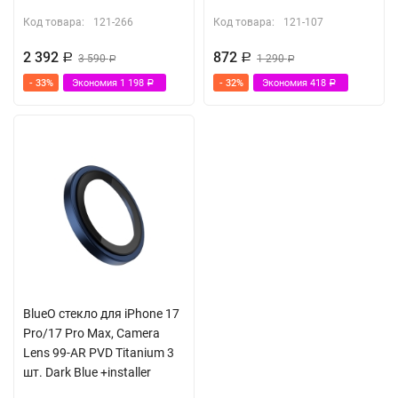
Код товара:
121-266
Код товара:
121-107
2 392
872
Р
3 590
Р
1 290
Р
Р
- 33%
Экономия
1 198
- 32%
Экономия
418
Р
Р
BlueO стекло для iPhone 17
Pro/17 Pro Max, Camera
Lens 99-AR PVD Titanium 3
шт. Dark Blue +installer