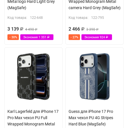
Metal logo Hard Light Grey
Wrapped Monogram Metal
(MagSafe)
camera Hard Grey (MagSafe)
Код товара:
122-648
Код товара:
122-795
3 139
2 466
Р
4 490
Р
3 390
Р
Р
- 30%
Экономия
1 351
- 27%
Экономия
924
Р
Р
Karl Lagerfeld для iPhone 17
Guess для iPhone 17 Pro
Pro Max чехол PU Full
Max чехол PU 4G Stripes
Wrapped Monogram Metal
Hard Blue (MagSafe)