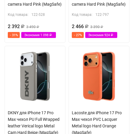
camera Hard Pink (MagSafe)
camera Hard Pink (MagSafe)
Код товара:
122-528
Код товара:
122-797
2 392
2 466
Р
3 490
Р
3 390
Р
Р
- 31%
Экономия
1 098
- 27%
Экономия
924
Р
Р
DKNY для iPhone 17 Pro
Lacoste для iPhone 17 Pro
Max чехол PU Full Wrapped
Max чехол PVC Lacquer
leather Verical logo Metal
Metal logo Hard Orange
Cam Hard Beige (MagSafe)
(MagSafe)