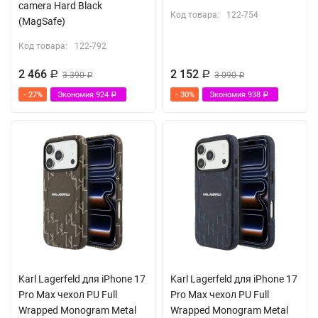
camera Hard Black
Код товара:
122-754
(MagSafe)
Код товара:
122-792
2 466
2 152
Р
3 390
Р
3 090
Р
Р
- 27%
Экономия
924
- 30%
Экономия
938
Р
Р
Karl Lagerfeld для iPhone 17
Karl Lagerfeld для iPhone 17
Pro Max чехол PU Full
Pro Max чехол PU Full
Wrapped Monogram Metal
Wrapped Monogram Metal