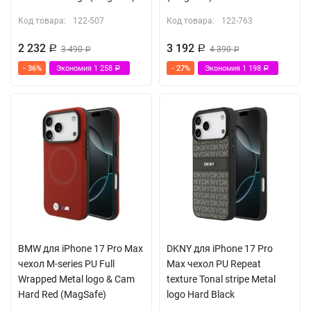
Код товара:
122-507
Код товара:
122-763
2 232
3 192
Р
3 490
Р
4 390
Р
Р
- 36%
Экономия
1 258
- 27%
Экономия
1 198
Р
Р
BMW для iPhone 17 Pro Max
DKNY для iPhone 17 Pro
чехол M-series PU Full
Max чехол PU Repeat
Wrapped Metal logo & Cam
texture Tonal stripe Metal
Hard Red (MagSafe)
logo Hard Black