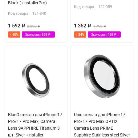
Black (+installerPro)
Код товара:
122-059
Код товара:
121-340
1 592
1 352
Р
2 290
Р
1 790
Р
Р
- 30%
Экономия
698
- 24%
Экономия
438
Р
Р
BlueO стекло для iPhone 17
Uniq стекло для iPhone 17
Pro/17 Pro Max, Camera
Pro/17 Pro Max OPTIX
Lens SAPPHIRE Titanium 3
Camera Lens PRIME
шт. Siver +installer
Sapphire Stainless steel Silver