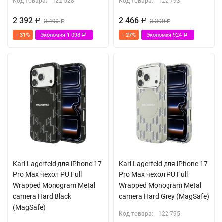
Код товара:
122-528
Код товара:
122-793
2 392
2 466
Р
3 490
Р
3 390
Р
Р
- 31%
Экономия
1 098
- 27%
Экономия
924
Р
Р
Karl Lagerfeld для iPhone 17
Karl Lagerfeld для iPhone 17
Pro Max чехол PU Full
Pro Max чехол PU Full
Wrapped Monogram Metal
Wrapped Monogram Metal
camera Hard Black
camera Hard Grey (MagSafe)
(MagSafe)
Код товара:
122-795