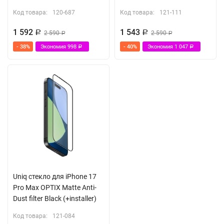
Код товара:
120-687
Код товара:
121-111
1 592
1 543
Р
2 590
Р
2 590
Р
Р
- 38%
Экономия
998
- 40%
Экономия
1 047
Р
Р
Uniq стекло для iPhone 17
Pro Max OPTIX Matte Anti-
Dust filter Black (+installer)
Код товара:
121-084