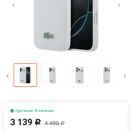
‹
›
‹
›
Оригинал. В наличии
3 139
Р
4 490
Р