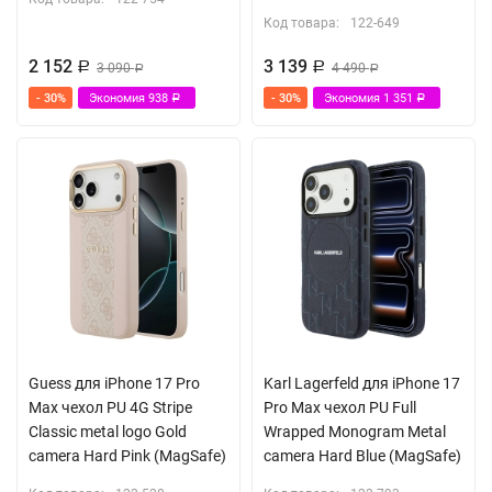
Код товара:
122-649
2 152
3 139
Р
3 090
Р
4 490
Р
Р
- 30%
Экономия
938
- 30%
Экономия
1 351
Р
Р
Guess для iPhone 17 Pro
Karl Lagerfeld для iPhone 17
Max чехол PU 4G Stripe
Pro Max чехол PU Full
Classic metal logo Gold
Wrapped Monogram Metal
camera Hard Pink (MagSafe)
camera Hard Blue (MagSafe)