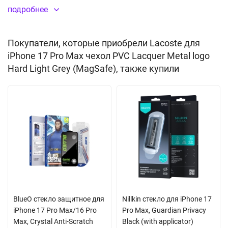
влаги. Все отверстия идеально соответствуют разъемам и
подробнее
элементам управления. Толщина кейса не препятствует nfc
сигналу. Благодаря встроенному магниту MagSafe вы сможете
Покупатели, которые приобрели Lacoste для
легко подключить беспроводную зарядку, картхолдер и другие
iPhone 17 Pro Max чехол PVC Lacquer Metal logo
аксессуары с креплением магсэйф. Дизайн дополнен
Hard Light Grey (MagSafe), также купили
фирменным металлическим логотипом. Поставляется в
оригинальной подарочной упаковке CG Mobile.
Встроенный магнитный модуль MagSafe
BlueO стекло защитное для
Nillkin стекло для iPhone 17
iPhone 17 Pro Max/16 Pro
Pro Max, Guardian Privacy
Max, Crystal Anti-Scratch
Black (with applicator)