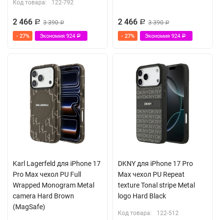
Код товара:
122-792
2 466
2 466
Р
3 390
Р
3 390
Р
Р
- 27%
Экономия
924
- 27%
Экономия
924
Р
Р
Karl Lagerfeld для iPhone 17
DKNY для iPhone 17 Pro
Pro Max чехол PU Full
Max чехол PU Repeat
Wrapped Monogram Metal
texture Tonal stripe Metal
camera Hard Brown
logo Hard Black
(MagSafe)
Код товара:
122-512