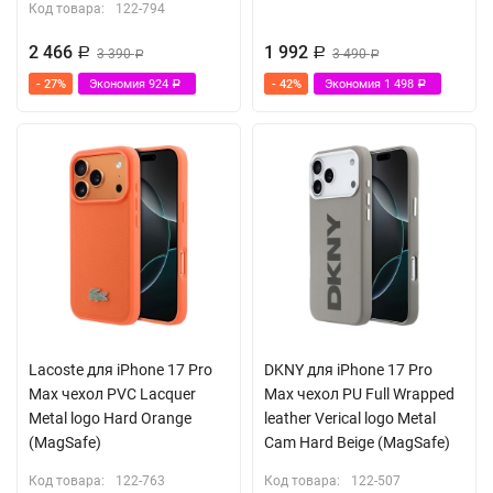
Код товара:
122-794
2 466
1 992
Р
3 390
Р
3 490
Р
Р
- 27%
Экономия
924
- 42%
Экономия
1 498
Р
Р
Lacoste для iPhone 17 Pro
DKNY для iPhone 17 Pro
Max чехол PVC Lacquer
Max чехол PU Full Wrapped
Metal logo Hard Orange
leather Verical logo Metal
(MagSafe)
Cam Hard Beige (MagSafe)
Код товара:
122-763
Код товара:
122-507