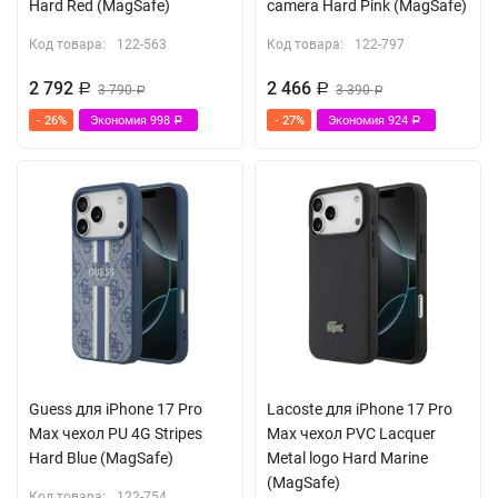
Hard Red (MagSafe)
camera Hard Pink (MagSafe)
Код товара:
122-563
Код товара:
122-797
2 792
2 466
Р
3 790
Р
3 390
Р
Р
- 26%
Экономия
998
- 27%
Экономия
924
Р
Р
Guess для iPhone 17 Pro
Lacoste для iPhone 17 Pro
Max чехол PU 4G Stripes
Max чехол PVC Lacquer
Hard Blue (MagSafe)
Metal logo Hard Marine
(MagSafe)
Код товара:
122-754