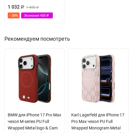
1 032
Р
1 490
Р
- 30%
Экономия
458
Р
Рекомендуем посмотреть
BMW для iPhone 17 Pro Max
Karl Lagerfeld для iPhone 17
чехол M-series PU Full
Pro Max чехол PU Full
Wrapped Metal logo & Cam
Wrapped Monogram Metal