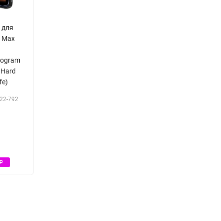
d для
o Max
nogram
 Hard
fe)
22-792
Р
Р