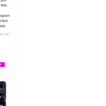
o Max
nogram
 Hard
afe)
22-794
Р
Р