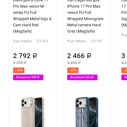
Pro Max чехол M-
iPhone 17 Pro Max
17
series PU Full
чехол PU Full
PV
Wrapped Metal logo &
Wrapped Monogram
lo
Cam Hard Red
Metal camera Hard
(M
(MagSafe)
Grey (MagSafe)
Код
Код товара:
122-563
Код товара:
122-795
2 792
2 466
3
Р
Р
3 790
3 390
4 
Р
Р
- 26%
- 27%
- 
Экономия
998
Экономия
924
Э
Р
Р