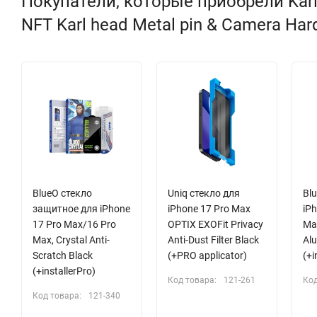
Покупатели, которые приобрели Karl 
NFT Karl head Metal pin & Camera Har
BlueO стекло
Uniq стекло для
Bl
защитное для iPhone
iPhone 17 Pro Max
iPh
17 Pro Max/16 Pro
OPTIX EXOFit Privacy
Ma
Max, Crystal Anti-
Anti-Dust Filter Black
Alu
Scratch Black
(+PRO applicator)
(+i
(+installerPro)
Код товара:
121-261
Код
Код товара:
121-340