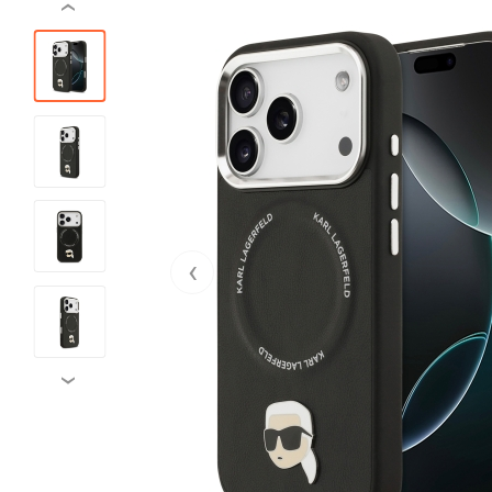
‹
‹
›