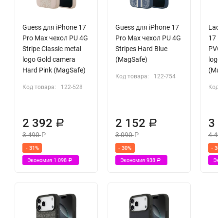
Guess для iPhone 17
Guess для iPhone 17
La
Pro Max чехол PU 4G
Pro Max чехол PU 4G
17
Stripe Classic metal
Stripes Hard Blue
PV
logo Gold camera
(MagSafe)
log
Hard Pink (MagSafe)
(M
Код товара:
122-754
Код товара:
122-528
Код
2 392
2 152
3
Р
Р
3 490
3 090
4 
Р
Р
- 31%
- 30%
- 
Экономия
1 098
Экономия
938
Э
Р
Р