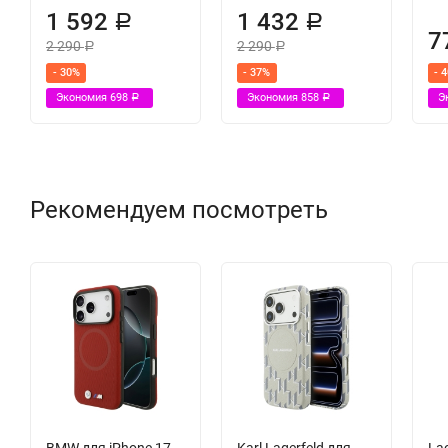
1 592
1 432
Р
Р
7
2 290
2 290
Р
Р
- 30%
- 37%
- 
Экономия
698
Экономия
858
Э
Р
Р
Рекомендуем посмотреть
BMW для iPhone 17
Karl Lagerfeld для
La