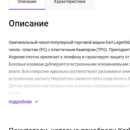
Описание
Характеристики
Описание
Оригинальный чехол популярной торговой марки Karl Lagerfel
чехла - пластик (PC) с пластичным бампером (TPU). Приподн
Изделие плотно прилегает к телефону и гарантирует защиту о
Боковые клавиши дублируются встроенными алюминиевыми за
влаги. Все отверстия идеально соответствуют разъемам и эле
встроенному магниту MagSafe вы сможете легко подключить б
Дизайн дополнен металлическим значком с изображением в ст
Mobile.
подробнее
Встроенный магнитный модуль MagSafe