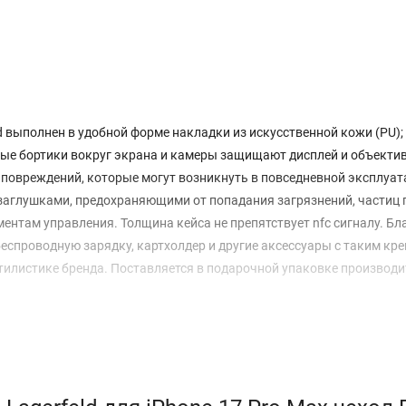
d выполнен в удобной форме накладки из искусственной кожи (PU);
ятые бортики вокруг экрана и камеры защищают дисплей и объекти
т повреждений, которые могут возникнуть в повседневной эксплуат
глушками, предохраняющими от попадания загрязнений, частиц 
ментам управления. Толщина кейса не препятствует nfc сигналу. Бл
еспроводную зарядку, картхолдер и другие аксессуары с таким кр
илистике бренда. Поставляется в подарочной упаковке производи