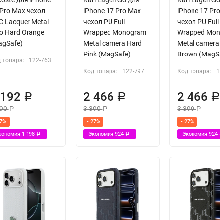
 Pro Max чехол
iPhone 17 Pro Max
iPhone 17 Pr
C Lacquer Metal
чехол PU Full
чехол PU Full
go Hard Orange
Wrapped Monogram
Wrapped Mo
agSafe)
Metal camera Hard
Metal camera
Pink (MagSafe)
Brown (MagS
 товара:
122-763
Код товара:
122-797
Код товара:
1
 192
2 466
2 466
Р
Р
390
3 390
3 390
Р
Р
Р
27%
- 27%
- 27%
кономия
1 198
Экономия
924
Экономия
924
Р
Р