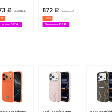
73
872
Р
Р
1 290
1 290
Р
Р
40%
- 32%
кономия
517
Экономия
418
Р
Р
coste для iPhone
Karl Lagerfeld для
Karl Lagerfel