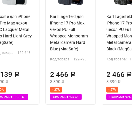
coste для iPhone
Karl Lagerfeld для
Karl Lagerfel
 Pro Max чехол
iPhone 17 Pro Max
iPhone 17 Pr
C Lacquer Metal
чехол PU Full
чехол PU Full
o Hard Light Grey
Wrapped Monogram
Wrapped Mo
agSafe)
Metal camera Hard
Metal camera
Blue (MagSafe)
Black (MagSa
 товара:
122-648
Код товара:
122-793
Код товара:
1
 139
2 466
2 466
Р
Р
490
3 390
3 390
Р
Р
Р
30%
- 27%
- 27%
кономия
1 351
Экономия
924
Экономия
924
Р
Р