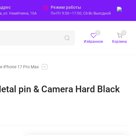
адрес
Режим работы
, ул. Намёткина, 10А
Пн-Пт 9:00—17:00; Сб-Вс Выходной
0
0
Избранное
Корзина
я iPhone 17 Pro Max
etal pin & Camera Hard Black