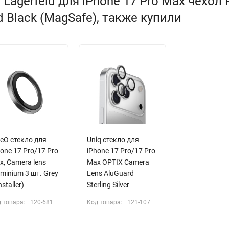
Lagerfeld для iPhone 17 Pro Max чехол 
d Black (MagSafe), также купили
ueO стекло для
Uniq стекло для
one 17 Pro/17 Pro
iPhone 17 Pro/17 Pro
x, Camera lens
Max OPTIX Camera
minium 3 шт. Grey
Lens AluGuard
nstaller)
Sterling Silver
 товара:
120-681
Код товара:
121-107