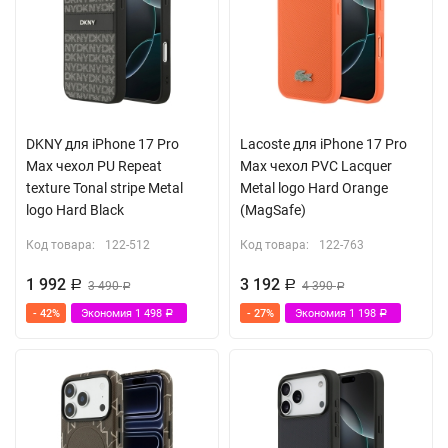
DKNY для iPhone 17 Pro
Lacoste для iPhone 17 Pro
Max чехол PU Repeat
Max чехол PVC Lacquer
texture Tonal stripe Metal
Metal logo Hard Orange
logo Hard Black
(MagSafe)
Код товара:
122-512
Код товара:
122-763
1 992
3 192
Р
3 490
Р
4 390
Р
Р
- 42%
Экономия
1 498
- 27%
Экономия
1 198
Р
Р