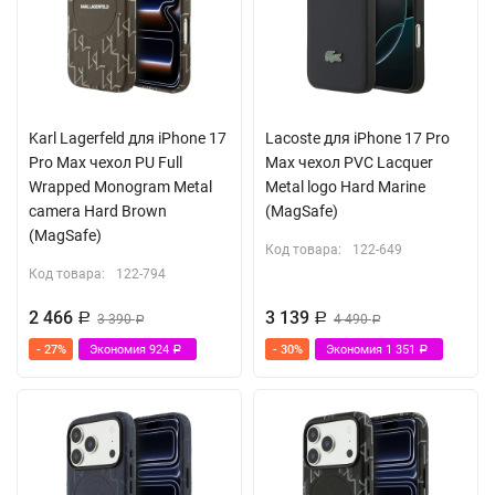
Karl Lagerfeld для iPhone 17
Lacoste для iPhone 17 Pro
Pro Max чехол PU Full
Max чехол PVC Lacquer
Wrapped Monogram Metal
Metal logo Hard Marine
camera Hard Brown
(MagSafe)
(MagSafe)
Код товара:
122-649
Код товара:
122-794
2 466
3 139
Р
3 390
Р
4 490
Р
Р
- 27%
Экономия
924
- 30%
Экономия
1 351
Р
Р