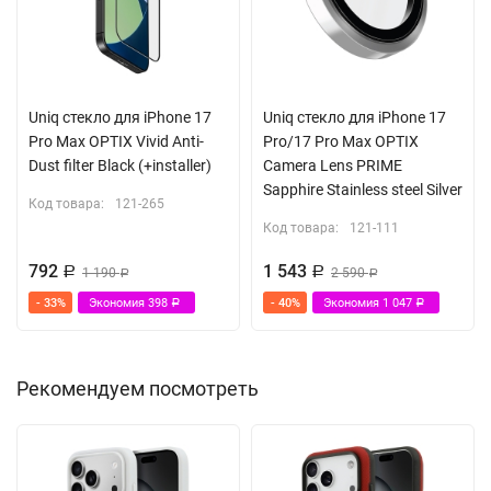
Uniq стекло для iPhone 17
Uniq стекло для iPhone 17
Pro Max OPTIX Vivid Anti-
Pro/17 Pro Max OPTIX
Dust filter Black (+installer)
Camera Lens PRIME
Sapphire Stainless steel Silver
Код товара:
121-265
Код товара:
121-111
792
1 543
Р
1 190
Р
2 590
Р
Р
- 33%
Экономия
398
- 40%
Экономия
1 047
Р
Р
Рекомендуем посмотреть