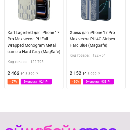
Karl Lagerfeld для iPhone 17
Guess для iPhone 17 Pro
Pro Max чехол PU Full
Max чехол PU 4G Stripes
Wrapped Monogram Metal
Hard Blue (MagSafe)
camera Hard Grey (MagSafe)
Код товара:
122-754
Код товара:
122-795
2 466
2 152
Р
3 390
Р
3 090
Р
Р
- 27%
Экономия
924
- 30%
Экономия
938
Р
Р