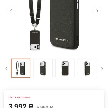
‹
›
‹
›
Нет в наличии
3 992
Р
5 990
Р