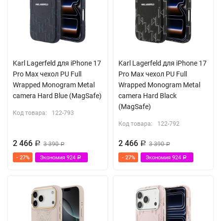
Karl Lagerfeld для iPhone 17
Karl Lagerfeld для iPhone 17
Pro Max чехол PU Full
Pro Max чехол PU Full
Wrapped Monogram Metal
Wrapped Monogram Metal
camera Hard Blue (MagSafe)
camera Hard Black
(MagSafe)
Код товара:
122-793
Код товара:
122-792
2 466
2 466
Р
3 390
Р
3 390
Р
Р
- 27%
Экономия
924
- 27%
Экономия
924
Р
Р