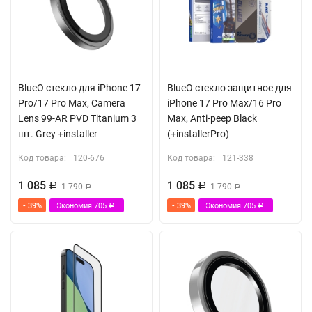
Съемный ремешок в комплекте
Встроенный магнитный модуль MagSafe
BlueO стекло для iPhone 17
BlueO стекло защитное для
Pro/17 Pro Max, Camera
iPhone 17 Pro Max/16 Pro
Lens 99-AR PVD Titanium 3
Max, Anti-peep Black
шт. Grey +installer
(+installerPro)
Код товара:
120-676
Код товара:
121-338
1 085
1 085
Р
1 790
Р
1 790
Р
Р
- 39%
Экономия
705
- 39%
Экономия
705
Р
Р