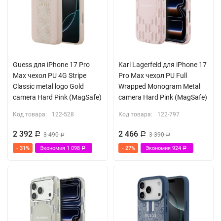
Guess для iPhone 17 Pro
Karl Lagerfeld для iPhone 17
Max чехол PU 4G Stripe
Pro Max чехол PU Full
Classic metal logo Gold
Wrapped Monogram Metal
camera Hard Pink (MagSafe)
camera Hard Pink (MagSafe)
Код товара:
122-528
Код товара:
122-797
2 392
2 466
Р
3 490
Р
3 390
Р
Р
- 31%
Экономия
1 098
- 27%
Экономия
924
Р
Р