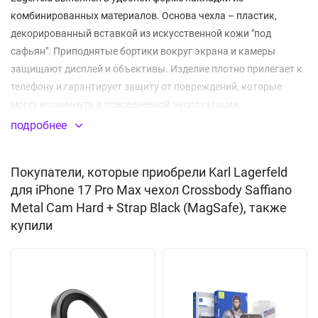
комбинированных материалов. Основа чехла – пластик,
декорированный вставкой из искусственной кожи "под
сафьян". Приподнятые бортики вокруг экрана и камеры
защищают дисплей и объективы. Изделие плотно прилегает к
телефону и гарантирует защиту от повреждений, которые
могут возникнуть в повседневной эксплуатации.
Металлическая рамка вокруг камеры обеспечит
подробнее
дополнительную защиту вашего устройства. Боковые
клавиши дублируются встроенными алюминиевыми
Покупатели, которые приобрели Karl Lagerfeld
заглушками, предохраняющими от попадания загрязнений,
для iPhone 17 Pro Max чехол Crossbody Saffiano
частиц пыли и влаги. Все отверстия идеально соответствуют
Metal Cam Hard + Strap Black (MagSafe), также
разъемам и элементам управления. Толщина кейса не
купили
препятствует nfc сигналу. С помощью встроенного магнита
MagSafe вы сможете легко подключить беспроводную
зарядку, картхолдер и другие аксессуары с таким креплением.
Благодаря съемному плечевому ремню чехол можно носить на
шее или через плечо. Поставляется в подарочной упаковке
производителя CG Mobile.