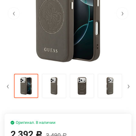
‹
›
‹
›
Оригинал. В наличии
2 392
Р
3 490
Р