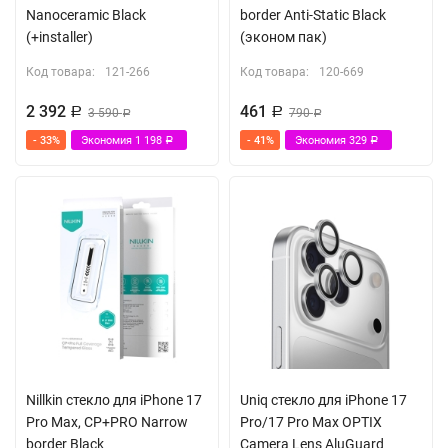
Nanoceramic Black
border Anti-Static Black
(+installer)
(эконом пак)
Код товара:
121-266
Код товара:
120-669
2 392
461
Р
3 590
Р
790
Р
Р
- 33%
Экономия
1 198
- 41%
Экономия
329
Р
Р
Nillkin стекло для iPhone 17
Uniq стекло для iPhone 17
Pro Max, CP+PRO Narrow
Pro/17 Pro Max OPTIX
border Black
Camera Lens AluGuard