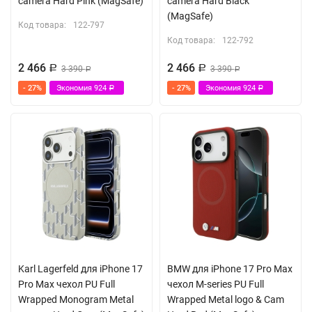
camera Hard Pink (MagSafe)
camera Hard Black
(MagSafe)
Код товара:
122-797
Код товара:
122-792
2 466
2 466
Р
3 390
Р
3 390
Р
Р
- 27%
Экономия
924
- 27%
Экономия
924
Р
Р
Karl Lagerfeld для iPhone 17
BMW для iPhone 17 Pro Max
Pro Max чехол PU Full
чехол M-series PU Full
Wrapped Monogram Metal
Wrapped Metal logo & Cam