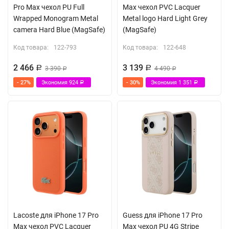
Pro Max чехол PU Full
Max чехол PVC Lacquer
Wrapped Monogram Metal
Metal logo Hard Light Grey
camera Hard Blue (MagSafe)
(MagSafe)
Код товара:
122-793
Код товара:
122-648
2 466
3 139
Р
3 390
Р
4 490
Р
Р
- 27%
Экономия
924
- 30%
Экономия
1 351
Р
Р
Lacoste для iPhone 17 Pro
Guess для iPhone 17 Pro
Max чехол PVC Lacquer
Max чехол PU 4G Stripe