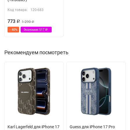
Код товара:
120-683
773
Р
1 290
Р
- 40%
Экономия
517
Р
Рекомендуем посмотреть
Karl Lagerfeld для iPhone 17
Guess для iPhone 17 Pro