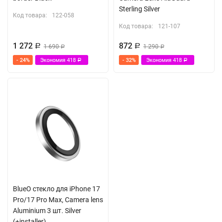
Sterling Silver
Код товара:
122-058
Код товара:
121-107
1 272
872
Р
1 690
Р
1 290
Р
Р
- 24%
Экономия
418
- 32%
Экономия
418
Р
Р
BlueO стекло для iPhone 17
Pro/17 Pro Max, Camera lens
Aluminium 3 шт. Silver
(+installer)