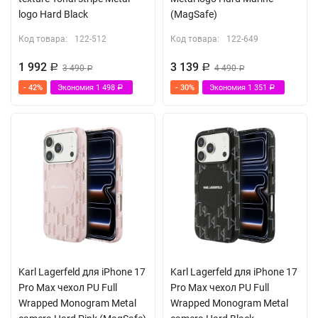
logo Hard Black
(MagSafe)
Код товара:
122-512
Код товара:
122-649
1 992
3 139
Р
3 490
Р
4 490
Р
Р
- 42%
Экономия
1 498
- 30%
Экономия
1 351
Р
Р
Karl Lagerfeld для iPhone 17
Karl Lagerfeld для iPhone 17
Pro Max чехол PU Full
Pro Max чехол PU Full
Wrapped Monogram Metal
Wrapped Monogram Metal