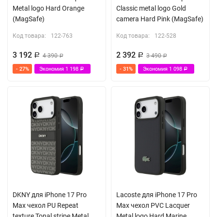
Metal logo Hard Orange
Classic metal logo Gold
(MagSafe)
camera Hard Pink (MagSafe)
Код товара:
122-763
Код товара:
122-528
3 192
2 392
Р
4 390
Р
3 490
Р
Р
- 27%
Экономия
1 198
- 31%
Экономия
1 098
Р
Р
DKNY для iPhone 17 Pro
Lacoste для iPhone 17 Pro
Max чехол PU Repeat
Max чехол PVC Lacquer
texture Tonal stripe Metal
Metal logo Hard Marine