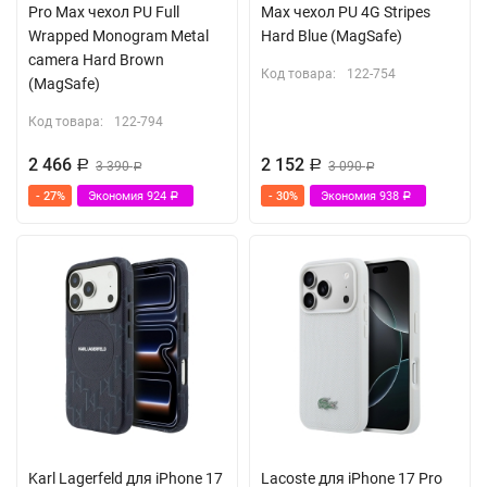
Pro Max чехол PU Full
Max чехол PU 4G Stripes
Wrapped Monogram Metal
Hard Blue (MagSafe)
camera Hard Brown
Код товара:
122-754
(MagSafe)
Код товара:
122-794
2 466
2 152
Р
3 390
Р
3 090
Р
Р
- 27%
Экономия
924
- 30%
Экономия
938
Р
Р
Karl Lagerfeld для iPhone 17
Lacoste для iPhone 17 Pro