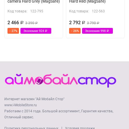
camera Hard Grey (MagSafe)
Hard Red (MagSafe)
Код товара:
122-795
Код товара:
122-563
2 466
2 792
Р
3 390
Р
3 790
Р
Р
- 27%
Экономия
924
- 26%
Экономия
998
Р
Р
Интернет магазин "Ай Мобайл Стор"
www.i-MobileStore.ru
Работаем с 2014 года. Большой ассортимент, Гарантия качества,
Отличный сервис.
|
Политика персональных данных
Условия продажи