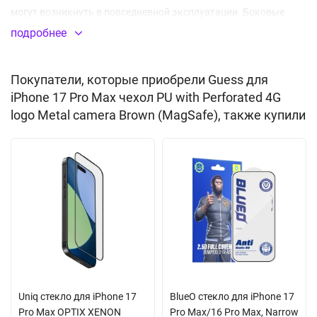
могут возникнуть в повседневной эксплуатации. Боковые
клавиши дублируются встроенными заглушками,
подробнее
предохраняющими от попадания мусора и капель влаги. Все
отверстия идеально соответствуют разъемам и элементам
Покупатели, которые приобрели Guess для
управления. Толщина кейса не препятствует nfc сигналу.
iPhone 17 Pro Max чехол PU with Perforated 4G
Благодаря встроенному магниту MagSafe вы сможете легко
logo Metal camera Brown (MagSafe), также купили
подключить беспроводную зарядку, картхолдеры и другие
аксессуары с креплением магсэйф. Дизайн дополнен
фирменным логотипом и перфорацией в стилистике бренда.
Представленный аксессуар поставляется в подарочной
упаковке от производителя.
Встроенный магнитный модуль MagSafe
Uniq стекло для iPhone 17
BlueO стекло для iPhone 17
Pro Max OPTIX XENON
Pro Max/16 Pro Max, Narrow